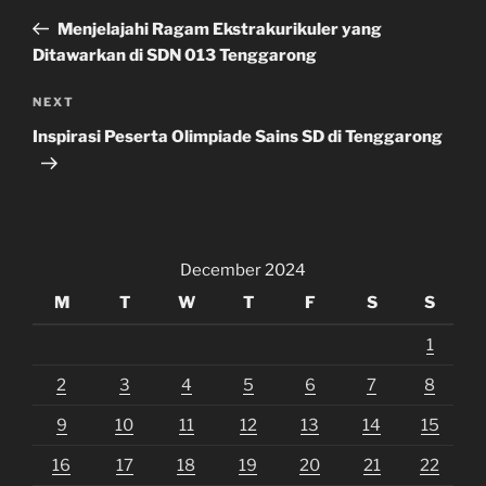
navigation
Post
Menjelajahi Ragam Ekstrakurikuler yang
Ditawarkan di SDN 013 Tenggarong
Next
NEXT
Post
Inspirasi Peserta Olimpiade Sains SD di Tenggarong
December 2024
M
T
W
T
F
S
S
1
2
3
4
5
6
7
8
9
10
11
12
13
14
15
16
17
18
19
20
21
22