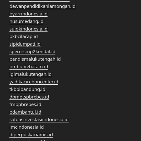
dewanpendidikanlamongan.id
byarrindonesia.id
nusumedang.id
sujokindonesia.id
pkbcilacap.id
sipidumpati.id
spero-smp2kendal.id
pendismalukutengah.id
pmbunivbatam.id
igimalukutengah.id
yadikacireboncenter.id
tkbpibandung.id
dpmptspbrebes.id
fmppbrebes.id
pdambantul.id
satgasinvestasiindonesia.id
lmcindonesia.id
diperpuskaciamis.id