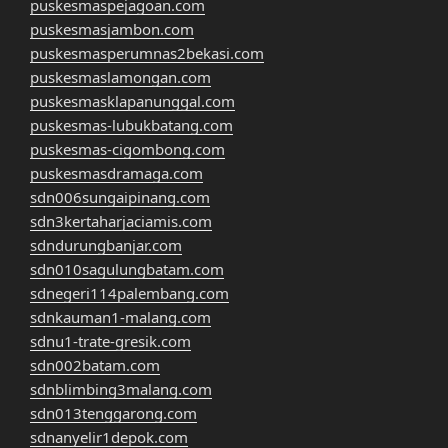
puskesmaspejagoan.com
puskesmasjambon.com
puskesmasperumnas2bekasi.com
puskesmaslamongan.com
puskesmasklapanunggal.com
puskesmas-lubukbatang.com
puskesmas-cigombong.com
puskesmasdramaga.com
sdn006sungaipinang.com
sdn3kertaharjaciamis.com
sdndurungbanjar.com
sdn010sagulungbatam.com
sdnegeri114palembang.com
sdnkauman1-malang.com
sdnu1-trate-gresik.com
sdn002batam.com
sdnblimbing3malang.com
sdn013tenggarong.com
sdnanyelir1depok.com