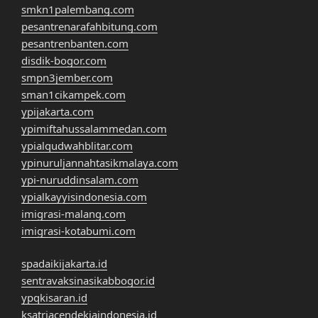
smkn1palembang.com
pesantrenarafahbitung.com
pesantrenbanten.com
disdik-bogor.com
smpn3jember.com
sman1cikampek.com
ypijakarta.com
ypimiftahussalammedan.com
ypialqudwahblitar.com
ypinuruljannahtasikmalaya.com
ypi-nuruddinsalam.com
ypialkayyisindonesia.com
imigrasi-malang.com
imigrasi-kotabumi.com
spadaikijakarta.id
sentravaksinasikabbogor.id
ypqkisaran.id
ksatriacendekiaindonesia.id