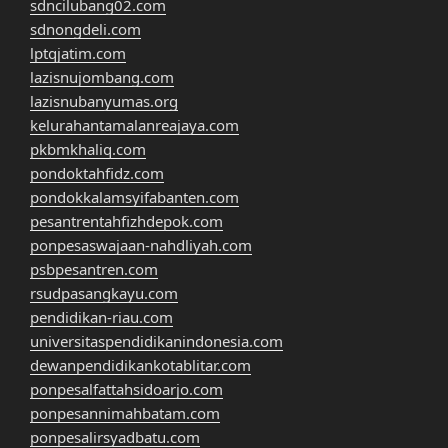
sdncilubang02.com
sdnongdeli.com
lptqjatim.com
lazisnujombang.com
lazisnubanyumas.org
kelurahantamalanreajaya.com
pkbmkhaliq.com
pondoktahfidz.com
pondokkalamsyifabanten.com
pesantrentahfizhdepok.com
ponpesaswajaan-nahdliyah.com
psbpesantren.com
rsudpasangkayu.com
pendidikan-riau.com
universitaspendidikanindonesia.com
dewanpendidikankotablitar.com
ponpesalfattahsidoarjo.com
ponpesannimahbatam.com
ponpesalirsyadbatu.com