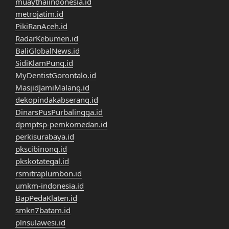
muaythaiindonesia.id
metrojatim.id
PikiRanAceh.id
RadarKebumen.id
BaliGlobalNews.id
SidiKlamPung.id
MyDentistGorontalo.id
MasjidJamiMalang.id
dekopindakabserang.id
DinarsPusPurbalingga.id
dpmptsp-pemkomedan.id
perkisurabaya.id
pkscibinong.id
pkskotategal.id
rsmitraplumbon.id
umkm-indonesia.id
BapPedaKlaten.id
smkn7batam.id
plnsulawesi.id