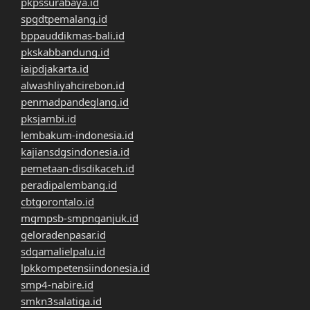
pkpssurabaya.id
spgdtpemalang.id
bppauddikmas-bali.id
pkskabbandung.id
iaipdjakarta.id
alwashliyahcirebon.id
penmadpandeglang.id
pksjambi.id
lembakum-indonesia.id
kajiansdgsindonesia.id
pemetaan-disdikaceh.id
peradipalembang.id
cbtgorontalo.id
mgmpsb-smpnganjuk.id
geloradenpasar.id
sdgamalielpalu.id
lpkkompetensiindonesia.id
smp4-nabire.id
smkn3salatiga.id