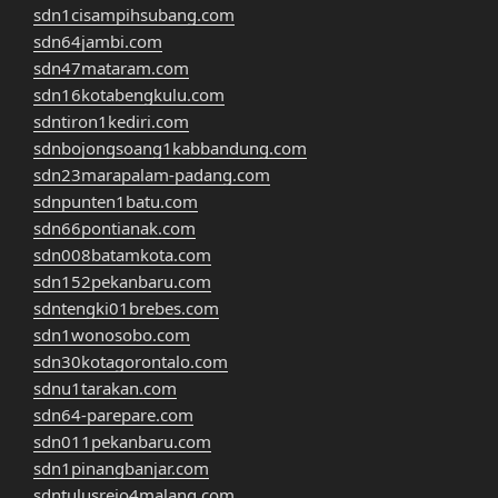
sdn1cisampihsubang.com
sdn64jambi.com
sdn47mataram.com
sdn16kotabengkulu.com
sdntiron1kediri.com
sdnbojongsoang1kabbandung.com
sdn23marapalam-padang.com
sdnpunten1batu.com
sdn66pontianak.com
sdn008batamkota.com
sdn152pekanbaru.com
sdntengki01brebes.com
sdn1wonosobo.com
sdn30kotagorontalo.com
sdnu1tarakan.com
sdn64-parepare.com
sdn011pekanbaru.com
sdn1pinangbanjar.com
sdntulusrejo4malang.com