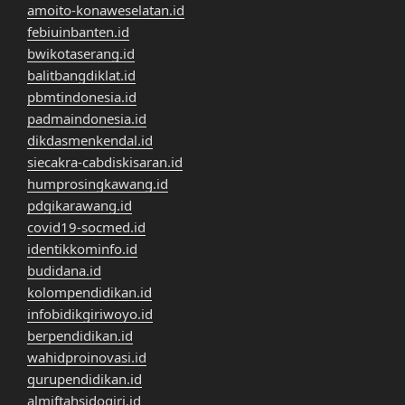
amoito-konaweselatan.id
febiuinbanten.id
bwikotaserang.id
balitbangdiklat.id
pbmtindonesia.id
padmaindonesia.id
dikdasmenkendal.id
siecakra-cabdiskisaran.id
humprosingkawang.id
pdgikarawang.id
covid19-socmed.id
identikkominfo.id
budidana.id
kolompendidikan.id
infobidikgiriwoyo.id
berpendidikan.id
wahidproinovasi.id
gurupendidikan.id
almiftahsidogiri.id