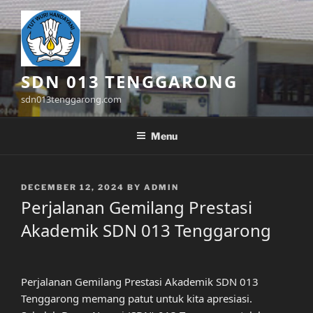
Skip
to
content
SDN 013 TENGGARONG
sdn013tenggarong.com
Menu
POSTED
DECEMBER 12, 2024
BY
ADMIN
ON
Perjalanan Gemilang Prestasi
Akademik SDN 013 Tenggarong
Perjalanan Gemilang Prestasi Akademik SDN 013
Tenggarong memang patut untuk kita apresiasi.