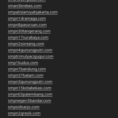
sman3brebes.com
smpalislamiyahjakarta.com
smpn1dramaga.com
smpn8pasuruan.com
smpn30tangerang.com
smpn17surabaya.com
smpn2soreang.com
smpn4gunungputri.com
smptrimulyacigugur.com
smp1kudus.com
smpn7bandung.com
smpn37batam.com
smpn3gunungputri.com
smpn15kotabekasi.com
smpn03palembang.com
smpnegeri3bandar.com
smpsidoarjo.com
smpn2gresik.com