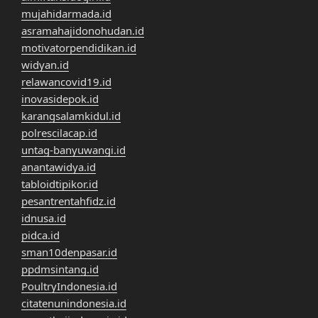
mujahidarmada.id
asramahajidonohudan.id
motivatorpendidikan.id
widyan.id
relawancovid19.id
inovasidepok.id
karangsalamkidul.id
polrescilacap.id
untag-banyuwangi.id
anantawidya.id
tabloidtipikor.id
pesantrentahfidz.id
idnusa.id
pidca.id
sman10denpasar.id
ppdmsintang.id
PoultryIndonesia.id
citatenunindonesia.id