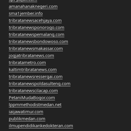
amanahanaknegeri.com
sma1jember.info
tribratanewsacehjaya.com
tribratanewsponorogo.com
tribratanewspemalang.com
tribratanewsbondowoso.com
tribratanewsmakassar.com
jogjatribratanews.com
tribratametro.com
kaltimtribratanews.com
tribratanewsressergai.com
tribratanewspoldasulteng.com
tribratanewscilacap.com
PetaniMudaBogor.com
lppmmethodistmedan.net
iaijawatimur.com
publikmedan.com
ilmupendidikankedokteran.com