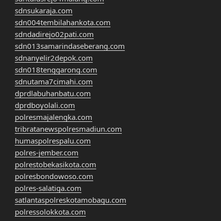
sdnsukaraja.com
sdn004tembilahankota.com
sdndadirejo02pati.com
sdn013samarindaseberang.com
sdnanyelir2depok.com
sdn018tenggarong.com
sdnutama7cimahi.com
dprdlabuhanbatu.com
dprdboyolali.com
polresmajalengka.com
tribratanewspolresmadiun.com
humaspolrespalu.com
polres-jember.com
polrestobekasikota.com
polresbondowoso.com
polres-salatiga.com
satlantaspolreskotamobagu.com
polressolokkota.com