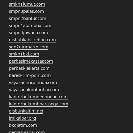
smkn1lumut.com
smpn3palas.com
smpn2bantur.com
smpn1atambua.com
smpn4juwana.com
dishubkabcirebon.com
sdn2girimarto.com
smkn1bkl.com
perbasimakassar.com
perbasi-jakarta.com
bareskrim-polri.com
yayasannurulhuda.com
yayasanalmuthohar.com
kantorhukumgedongan.com
kantorhukumbharasega.com
disbunkaltim.net
imikalbar.org
bkdjatim.com
percasi-jabar.com