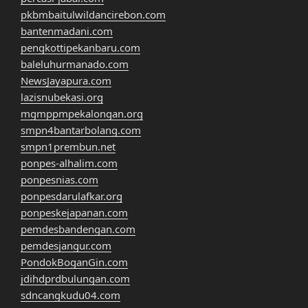
pkbmbaitulwildancirebon.com
bantenmadani.com
pengkottipekanbaru.com
baleluhurmanado.com
NewsJayapura.com
lazisnubekasi.org
mgmppmpekalongan.org
smpn4bantarbolang.com
smpn1prembun.net
ponpes-alhalim.com
ponpesnias.com
ponpesdarulafkar.org
ponpeskejapanan.com
pemdesbandengan.com
pemdesjangur.com
PondokBoganGin.com
jdihdprdbulungan.com
sdncangkudu04.com