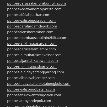
ponpesdarussalamprabumulih.com
ponpeskedawangmojokerto.com
ponpesalfalahpacitan.com
ponpeswalisongosragen.com
ponpesdarularqamdepok.com
ponpesalanshorambon.com
ponpesmambaussholihin2blitar.com
ponpes-alikhlaspasuruan.com
ponpesdarussalamjambi.com
ponpes-almubarakmakassar.com
ponpesaljannahkarawang.com
ponpesmilliniumsidoarjo.com
ponpes-alhidayahtenggarong.com
ponpesalbidayahjember.com
ponpeshidayatullahkotabengkulu.com
ponpeswalisongobatam.com
ponpesar-ridwantrenggalek.com
ponpesattibyandepok.com
ponpesmanbaululumkarawang.com