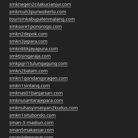
smknegeri2cilakucianjur.com
smkmuh3purwokerto.com
tourismkabupatenmalang.com
smksore1ponorogo.com
smkn2depok.com
smkn3jepara.com
smkn8tikjayapura.com
smktisingaraja.com
smkpgri1tulungagung.com
smkn2batam.com
smkn1gondangsragen.com
smkn1sintang.com
smknas01banjarsari.com
smknusantarajepara.com
smknuhasyimasyari2kudus.com
smkn1situbondo.com
sman-3-madiun.com
sman5makassar.com
sman3denpasar.com