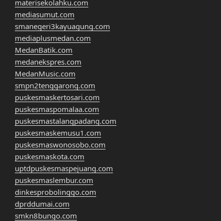
materisekolahku.com
mediasumut.com
smanegeri3kayuagung.com
mediaplusmedan.com
MedanBatik.com
medanekspres.com
MedanMusic.com
smpn2tenggarong.com
puskesmaskertosari.com
puskesmaspomalaa.com
puskesmastalangpadang.com
puskesmaskemusu1.com
puskesmaswonosobo.com
puskesmaskota.com
uptdpuskesmaspejuang.com
puskesmaslembur.com
dinkesprobolinggo.com
dprddumai.com
smkn8bungo.com