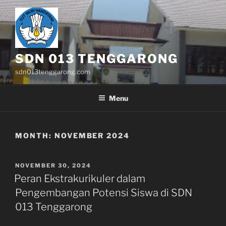
Skip
to
content
SDN 013 TENGGARONG
sdn013tenggarong.com
Menu
MONTH:
NOVEMBER 2024
POSTED
NOVEMBER 30, 2024
ON
Peran Ekstrakurikuler dalam
Pengembangan Potensi Siswa di SDN
013 Tenggarong