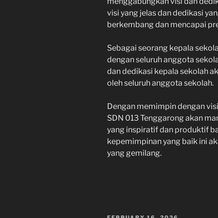
menggabungkan visi dan dedi
visi yang jelas dan dedikasi y
berkembang dan mencapai pres
Sebagai seorang kepala sekola
dengan seluruh anggota sekola
dan dedikasi kepala sekolah a
oleh seluruh anggota sekolah.
Dengan memimpin dengan visi 
SDN 013 Tenggarong akan mam
yang inspiratif dan produktif 
kepemimpinan yang baik ini a
yang gemilang.
POSTED
FEBRUARY 16, 2026