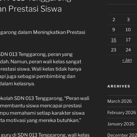
n Prestasi Siswa
2
3
9
10
ggarong dalam Meningkatkan Prestasi
16
17
23
24
 SDN 013 Tenggarong, peran yang
« Jan
ah. Namun, peran wali kelas sangat
stasi siswa. Wali kelas tidak hanya
tapi juga sebagai pembimbing dan
dalam kelasnya.
ARCHIVES
ekolah SDN 013 Tenggarong, “Peran wali
March 2026
m membantu siswa mencapai prestasi
February 2026
mampu memahami setiap karakter siswa
a motivasi yang mereka butuhkan.”
January 2026
guru di SDN 013 Tenggarong, wali kelas
December 20