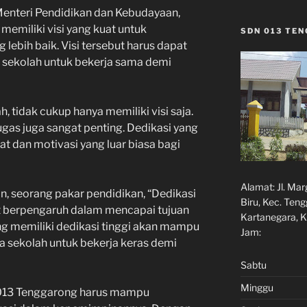
Menteri Pendidikan dan Kebudayaan,
memiliki visi yang kuat untuk
SDN 013 TE
ebih baik. Visi tersebut harus dapat
 sekolah untuk bekerja sama demi
, tidak cukup hanya memiliki visi saja.
gas juga sangat penting. Dedikasi yang
 dan motivasi yang luar biasa bagi
Alamat:
Jl. Ma
n, seorang pakar pendidikan, “Dedikasi
Biru, Kec. Ten
t berpengaruh dalam mencapai tujuan
Kartanegara, K
ng memiliki dedikasi tinggi akan mampu
Jam:
 sekolah untuk bekerja keras demi
Sabtu
Minggu
013 Tenggarong harus mampu