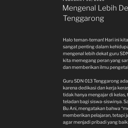
ON
Mengenal Lebih D
Tenggarong
Halo teman-teman! Hari ini ki
sangat penting dalam kehidupan
mengenal lebih dekat guru SDN
kita memegang peran yang san
dan memberikan ilmu pengetah
Guru SDN 013 Tenggarong adala
karena dedikasi dan kerja ker
tidak hanya mengajar di kelas,
teladan bagi siswa-siswinya. S
Bu Ani, mengatakan bahwa “me
memberikan pelajaran, tetapi
agar menjadi pribadi yang bai