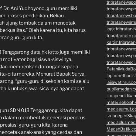
tribratanewsp
. Dr. Ani Yudhoyono, guru memiliki
tribratanewsp
tribratanewsb
am proses pendidikan. Beliau
tribratanewsm
ah ujung tombak dalam mencetak
jogjatribratan
rkualitas.” Oleh karena itu, kita harus
tribratametro.
an guru-guru kita.
kaltimtribrata
tribratanewsre
013 Tenggarong
data hk lotto
juga memiliki
tribratanewsp
 motivator bagi siswa-siswinya.
tribratanewsci
 dan memberikan dorongan kepada
PetaniMudaBo
ita-cita mereka. Menurut Bapak Surya,
lppmmethodis
rong, “guru-guru di sekolah kami selalu
iaijawatimur.c
baik untuk siswa-siswinya agar dapat
publikmedan.
ilmupendidika
materisekolah
mediasumut.c
guru SDN 013 Tenggarong, kita dapat
smanegeri3ka
ka dalam membentuk generasi penerus
mediaplusmed
presiasi guru-guru kita, karena
MedanBatik.c
mencetak anak-anak yang cerdas dan
medanekspres