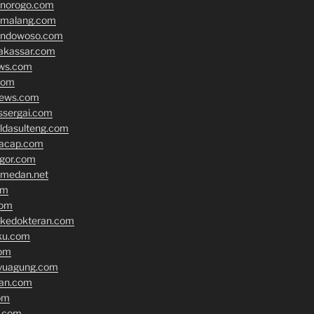
onorogo.com
emalang.com
ondowoso.com
akassar.com
ews.com
com
news.com
ssergai.com
oldasulteng.com
lacap.com
gor.com
tmedan.net
om
com
nkedokteran.com
ku.com
om
yuagung.com
an.com
om
.com