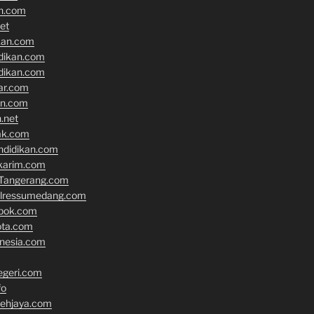
an.com
et
kan.com
idikan.com
idikan.com
ar.com
an.com
.net
ak.com
ndidikan.com
karim.com
Tangerang.com
olressumedang.com
epok.com
ota.com
onesia.com
geri.com
fo
cehjaya.com