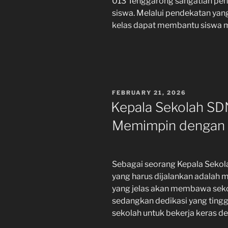
013 Tenggarong sangatlah pen
siswa. Melalui pendekatan yang
kelas dapat membantu siswa m
POSTED
FEBRUARY 21, 2026
ON
Kepala Sekolah SD
Memimpin dengan V
Sebagai seorang Kepala Sekol
yang harus dijalankan adalah m
yang jelas akan membawa sekol
sedangkan dedikasi yang tingg
sekolah untuk bekerja keras de