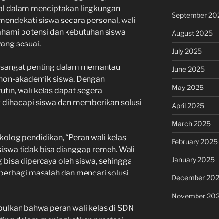
tal dalam menciptakan lingkungan
September 20
mendekati siswa secara personal, wali
hami potensi dan kebutuhan siswa
August 2025
ang sesuai.
July 2025
uga sangat penting dalam memantau
June 2025
non-akademik siswa. Dengan
May 2025
tin, wali kelas dapat segera
 dihadapi siswa dan memberikan solusi
April 2025
March 2025
kolog pendidikan, “Peran wali kelas
February 2025
iswa tidak bisa dianggap remeh. Wali
January 2025
 bisa dipercaya oleh siswa, sehingga
erbagi masalah dan mencari solusi
December 20
November 20
ulkan bahwa peran wali kelas di SDN