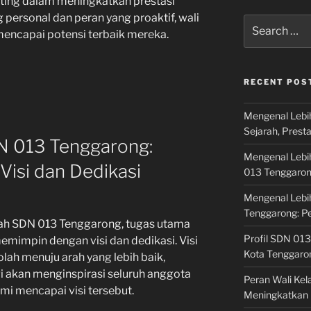
ting dalam meningkatkan prestasi
 personal dan peran yang proaktif, wali
Search
encapai potensi terbaik mereka.
for:
RECENT POS
Mengenal Lebi
Sejarah, Prest
N 013 Tenggarong:
Mengenal Lebi
isi dan Dedikasi
013 Tenggaro
Mengenal Lebi
Tenggarong: P
ah SDN 013 Tenggarong, tugas utama
Profil SDN 013
emimpin dengan visi dan dedikasi. Visi
Kota Tenggaro
ah menuju arah yang lebih baik,
i akan menginspirasi seluruh anggota
Peran Wali Ke
mi mencapai visi tersebut.
Meningkatkan 