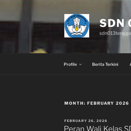
Skip
to
content
SDN 
sdn013tengga
Profile
Berita Terkini
MONTH:
FEBRUARY 2026
POSTED
FEBRUARY 26, 2026
ON
Peran Wali Kelas 