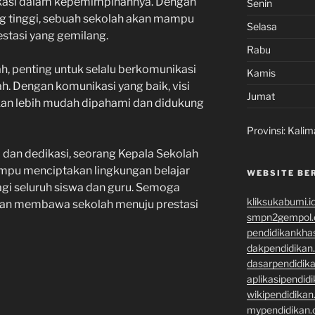
kasi dalam kepemimpinannya. Dengan
Senin
ang tinggi, sebuah sekolah akan mampu
Selasa
tasi yang gemilang.
Rabu
h, penting untuk selalu berkomunikasi
Kamis
h. Dengan komunikasi yang baik, visi
Jumat
kan lebih mudah dipahami dan didukung
Provinsi:
Kalim
dan dedikasi, seorang Kepala Sekolah
pu menciptakan lingkungan belajar
WEBSITE BE
bagi seluruh siswa dan guru. Semoga
kliksukabumi.i
kan membawa sekolah menuju prestasi
smpn2gempol
pendidikankha
dakpendidikan
dasarpendidik
aplikasipendid
wikipendidika
mypendidikan