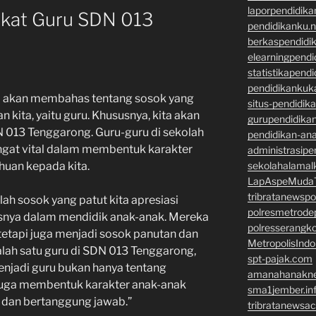
laporpendidik
ekat Guru SDN 013
pendidikanku.n
berkaspendidi
elearningpend
statistikapend
pendidikankuk
ta akan membahas tentang sosok yang
situs-pendidik
 kita, yaitu guru. Khususnya, kita akan
gurupendidikan
 013 Tenggarong. Guru-guru di sekolah
pendidikan-an
gat vital dalam membentuk karakter
administrasipe
sekolahalamal
uan kepada kita.
LapAspeMuda
tribratanewsp
h sosok yang patut kita apresiasi
polresmetrod
asnya dalam mendidik anak-anak. Mereka
polresserangk
 tetapi juga menjadi sosok panutan dan
MetropolisInd
alah satu guru di SDN 013 Tenggarong,
spt-pajak.com
njadi guru bukan hanya tentang
amanahanakne
 juga membentuk karakter anak-anak
sma1jember.in
k dan bertanggung jawab.”
tribratanewsa