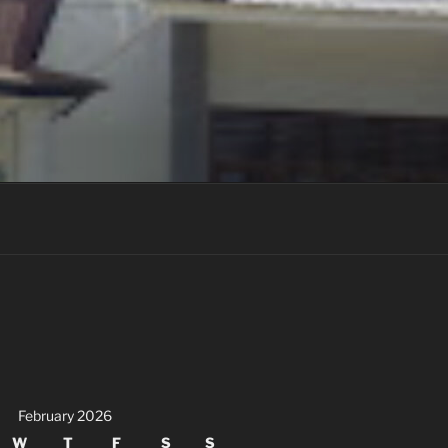
February 2026
W
T
F
S
S