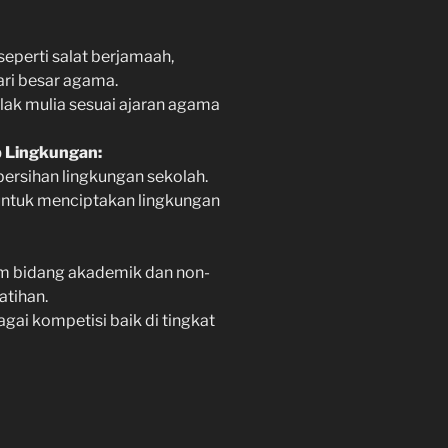
perti salat berjamaah,
ri besar agama.
ak mulia sesuai ajaran agama
 Lingkungan:
rsihan lingkungan sekolah.
ntuk menciptakan lingkungan
m bidang akademik dan non-
atihan.
ai kompetisi baik di tingkat