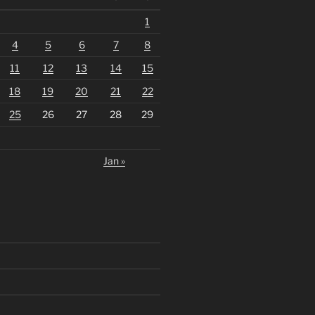
1
4
5
6
7
8
11
12
13
14
15
18
19
20
21
22
25
26
27
28
29
Jan »