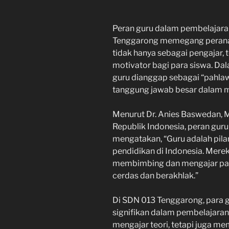
Peran guru dalam pembelajara
Tenggarong memegang peranan
tidak hanya sebagai pengajar,
motivator bagi para siswa. Dal
guru dianggap sebagai “pahlaw
tanggung jawab besar dalam 
Menurut Dr. Anies Baswedan, 
Republik Indonesia, peran guru
mengatakan, “Guru adalah pi
pendidikan di Indonesia. Mere
membimbing dan mengajar para
cerdas dan berakhlak.”
Di SDN 013 Tenggarong, para g
signifikan dalam pembelajaran
mengajar teori, tetapi juga m