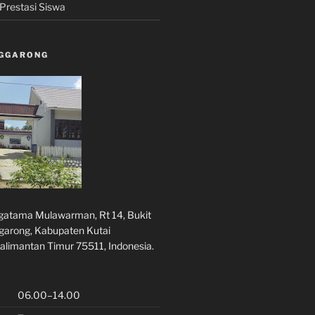
Prestasi Siswa
NGGARONG
rgatama Mulawarman, Rt 14, Bukit
ggarong, Kabupaten Kutai
alimantan Timur 75511, Indonesia.
06.00–14.00