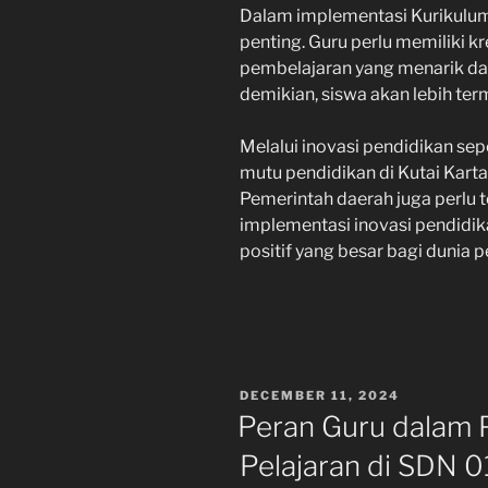
Dalam implementasi Kurikulum
penting. Guru perlu memiliki k
pembelajaran yang menarik da
demikian, siswa akan lebih ter
Melalui inovasi pendidikan se
mutu pendidikan di Kutai Kart
Pemerintah daerah juga perlu 
implementasi inovasi pendidi
positif yang besar bagi dunia p
POSTED
DECEMBER 11, 2024
ON
Peran Guru dalam 
Pelajaran di SDN 