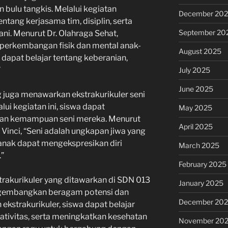
n bulu tangkis. Melalui kegiatan
December 20
entang kerjasama tim, disiplin, serta
September 20
i. Menurut Dr. Olahraga Sehat,
 perkembangan fisik dan mental anak-
August 2025
 dapat belajar tentang keberanian,
”
July 2025
June 2025
g juga menawarkan ekstrakurikuler seni
lui kegiatan ini, siswa dapat
May 2025
an kemampuan seni mereka. Menurut
April 2025
Vinci, “Seni adalah ungkapan jiwa yang
k-anak dapat mengekspresikan diri
March 2025
.”
February 2025
rakurikuler yang ditawarkan di SDN 013
January 2025
gembangkan beragam potensi dan
December 20
 ekstrakurikuler, siswa dapat belajar
reativitas, serta meningkatkan kesehatan
November 20