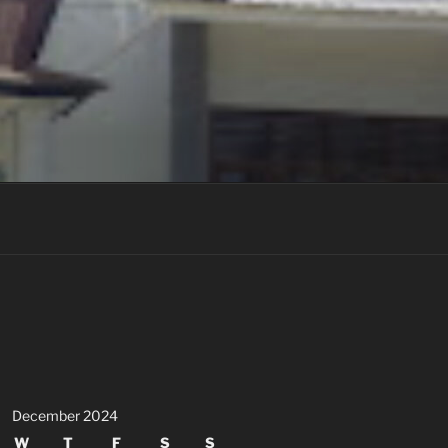
December 2024
W
T
F
S
S