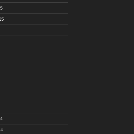
25
25
24
24