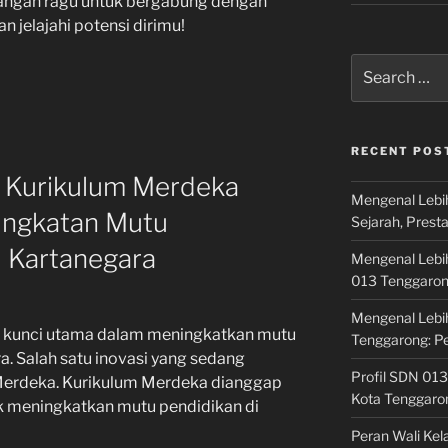
, jangan ragu untuk bergabung dengan
n jelajahi potensi dirimu!
Search
for:
RECENT POS
: Kurikulum Merdeka
Mengenal Lebi
ningkatan Mutu
Sejarah, Prest
i Kartanegara
Mengenal Lebi
013 Tenggaro
Mengenal Lebi
n kunci utama dalam meningkatkan mutu
Tenggarong: P
a. Salah satu inovasi yang sedang
Profil SDN 013
Merdeka. Kurikulum Merdeka dianggap
Kota Tenggaro
uk meningkatkan mutu pendidikan di
Peran Wali Ke