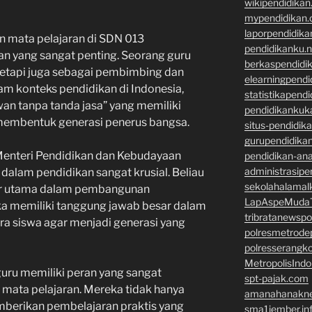
wikipendidika
mypendidikan
laporpendidik
n mata pelajaran di SDN 013
pendidikanku.n
 yang sangat penting. Seorang guru
berkaspendidi
 tetapi juga sebagai pembimbing dan
elearningpend
am konteks pendidikan di Indonesia,
statistikapend
an tanpa tanda jasa” yang memiliki
pendidikankuk
membentuk generasi penerus bangsa.
situs-pendidik
gurupendidikan
Menteri Pendidikan dan Kebudayaan
pendidikan-an
administrasipe
 dalam pendidikan sangat krusial. Beliau
sekolahalamal
lar utama dalam pembangunan
LapAspeMuda
ka memiliki tanggung jawab besar dalam
tribratanewsp
 siswa agar menjadi generasi yang
polresmetrod
polresserangk
MetropolisInd
uru memiliki peran yang sangat
spt-pajak.com
 mata pelajaran. Mereka tidak hanya
amanahanakne
emberikan pembelajaran praktis yang
sma1jember.in