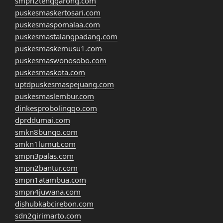
smpn2tenggarong.com
puskesmaskertosari.com
puskesmaspomalaa.com
puskesmastalangpadang.com
puskesmaskemusu1.com
puskesmaswonosobo.com
puskesmaskota.com
uptdpuskesmaspejuang.com
puskesmaslembur.com
dinkesprobolinggo.com
dprddumai.com
smkn8bungo.com
smkn1lumut.com
smpn3palas.com
smpn2bantur.com
smpn1atambua.com
smpn4juwana.com
dishubkabcirebon.com
sdn2girimarto.com