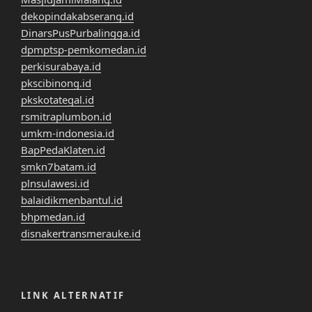
dekopindakabserang.id
DinarsPusPurbalingga.id
dpmptsp-pemkomedan.id
perkisurabaya.id
pkscibinong.id
pkskotategal.id
rsmitraplumbon.id
umkm-indonesia.id
BapPedaKlaten.id
smkn7batam.id
plnsulawesi.id
balaidikmenbantul.id
bhpmedan.id
disnakertransmerauke.id
LINK ALTERNATIF