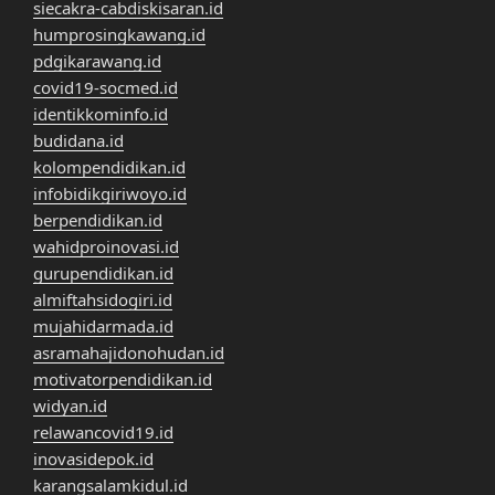
siecakra-cabdiskisaran.id
humprosingkawang.id
pdgikarawang.id
covid19-socmed.id
identikkominfo.id
budidana.id
kolompendidikan.id
infobidikgiriwoyo.id
berpendidikan.id
wahidproinovasi.id
gurupendidikan.id
almiftahsidogiri.id
mujahidarmada.id
asramahajidonohudan.id
motivatorpendidikan.id
widyan.id
relawancovid19.id
inovasidepok.id
karangsalamkidul.id