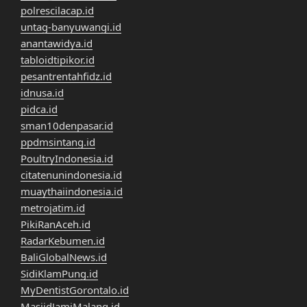
polrescilacap.id
untag-banyuwangi.id
anantawidya.id
tabloidtipikor.id
pesantrentahfidz.id
idnusa.id
pidca.id
sman10denpasar.id
ppdmsintang.id
PoultryIndonesia.id
citatenunindonesia.id
muaythaiindonesia.id
metrojatim.id
PikiRanAceh.id
RadarKebumen.id
BaliGlobalNews.id
SidiKlamPung.id
MyDentistGorontalo.id
MasjidJamiMalang.id