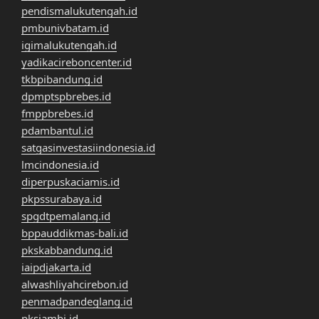
pendismalukutengah.id
pmbunivbatam.id
igimalukutengah.id
yadikacireboncenter.id
tkbpibandung.id
dpmptspbrebes.id
fmppbrebes.id
pdambantul.id
satgasinvestasiindonesia.id
lmcindonesia.id
diperpuskaciamis.id
pkpssurabaya.id
spgdtpemalang.id
bppauddikmas-bali.id
pkskabbandung.id
iaipdjakarta.id
alwashliyahcirebon.id
penmadpandeglang.id
pksjambi.id