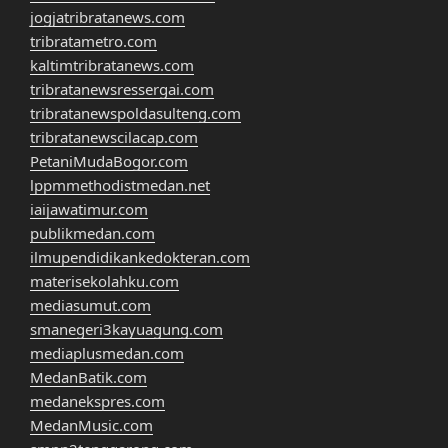
jogjatribratanews.com
tribratametro.com
kaltimtribratanews.com
tribratanewsressergai.com
tribratanewspoldasulteng.com
tribratanewscilacap.com
PetaniMudaBogor.com
lppmmethodistmedan.net
iaijawatimur.com
publikmedan.com
ilmupendidikankedokteran.com
materisekolahku.com
mediasumut.com
smanegeri3kayuagung.com
mediaplusmedan.com
MedanBatik.com
medanekspres.com
MedanMusic.com