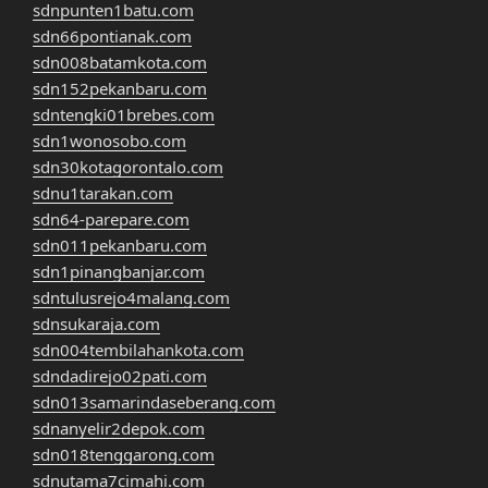
sdnpunten1batu.com
sdn66pontianak.com
sdn008batamkota.com
sdn152pekanbaru.com
sdntengki01brebes.com
sdn1wonosobo.com
sdn30kotagorontalo.com
sdnu1tarakan.com
sdn64-parepare.com
sdn011pekanbaru.com
sdn1pinangbanjar.com
sdntulusrejo4malang.com
sdnsukaraja.com
sdn004tembilahankota.com
sdndadirejo02pati.com
sdn013samarindaseberang.com
sdnanyelir2depok.com
sdn018tenggarong.com
sdnutama7cimahi.com