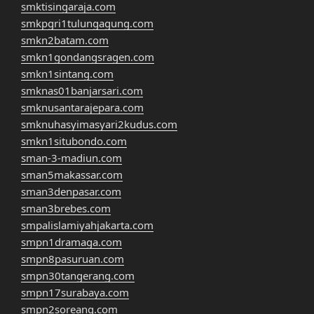
smktisingaraja.com
smkpgri1tulungagung.com
smkn2batam.com
smkn1gondangsragen.com
smkn1sintang.com
smknas01banjarsari.com
smknusantarajepara.com
smknuhasyimasyari2kudus.com
smkn1situbondo.com
sman-3-madiun.com
sman5makassar.com
sman3denpasar.com
sman3brebes.com
smpalislamiyahjakarta.com
smpn1dramaga.com
smpn8pasuruan.com
smpn30tangerang.com
smpn17surabaya.com
smpn2soreang.com