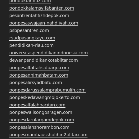
pondoktahfidz.com
pondokkalamsyifabanten.com
pesantrentahfizhdepok.com
ponpesaswajaan-nahdliyah.com
psbpesantren.com
rsudpasangkayu.com
pendidikan-riau.com
universitaspendidikanindonesia.com
dewanpendidikankotablitar.com
ponpesalfattahsidoarjo.com
ponpesannimahbatam.com
ponpesalirsyadbatu.com
ponpesdarussalamprabumulih.com
ponpeskedawangmojokerto.com
ponpesalfalahpacitan.com
ponpeswalisongosragen.com
ponpesdarularqamdepok.com
ponpesalanshorambon.com
ponpesmambaussholihin2blitar.com