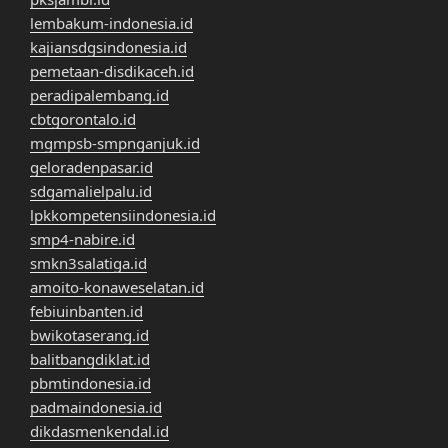
lembakum-indonesia.id
kajiansdgsindonesia.id
pemetaan-disdikaceh.id
peradipalembang.id
cbtgorontalo.id
mgmpsb-smpnganjuk.id
geloradenpasar.id
sdgamalielpalu.id
lpkkompetensiindonesia.id
smp4-nabire.id
smkn3salatiga.id
amoito-konaweselatan.id
febiuinbanten.id
bwikotaserang.id
balitbangdiklat.id
pbmtindonesia.id
padmaindonesia.id
dikdasmenkendal.id