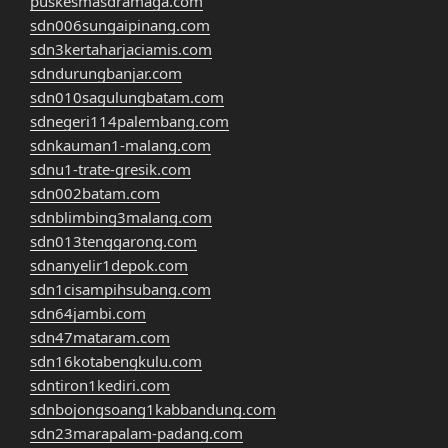
puskesmasdramaga.com
sdn006sungaipinang.com
sdn3kertaharjaciamis.com
sdndurungbanjar.com
sdn010sagulungbatam.com
sdnegeri114palembang.com
sdnkauman1-malang.com
sdnu1-trate-gresik.com
sdn002batam.com
sdnblimbing3malang.com
sdn013tenggarong.com
sdnanyelir1depok.com
sdn1cisampihsubang.com
sdn64jambi.com
sdn47mataram.com
sdn16kotabengkulu.com
sdntiron1kediri.com
sdnbojongsoang1kabbandung.com
sdn23marapalam-padang.com