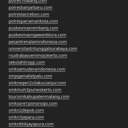
polres-malang.com
polresbanjarbaru.com
polrestacirebon.com
polrespariamankota.com
puskesmasrembang.com
puskesmasngawenblora.com
pesantrenalamindonesia.com
universitastritunggalsurabaya.com
rsudrabasoenimojokerto.com
sekolahtinggi.com
smksamuderaindonesia.com
smpgamalielpalu.com
smknegeri2cilakucianjur.com
smkmuh3purwokerto.com
tourismkabupatenmalang.com
smksore1ponorogo.com
smkn2depok.com
smkn3jepara.com
smkn8tikjayapura.com