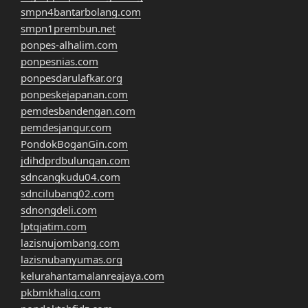
smpn4bantarbolang.com
smpn1prembun.net
ponpes-alhalim.com
ponpesnias.com
ponpesdarulafkar.org
ponpeskejapanan.com
pemdesbandengan.com
pemdesjangur.com
PondokBoganGin.com
jdihdprdbulungan.com
sdncangkudu04.com
sdncilubang02.com
sdnongdeli.com
lptqjatim.com
lazisnujombang.com
lazisnubanyumas.org
kelurahantamalanreajaya.com
pkbmkhaliq.com