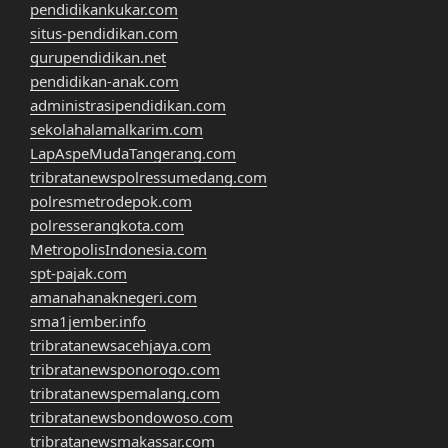
pendidikankukar.com
situs-pendidikan.com
gurupendidikan.net
pendidikan-anak.com
administrasipendidikan.com
sekolahalamalkarim.com
LapAspeMudaTangerang.com
tribratanewspolressumedang.com
polresmetrodepok.com
polresserangkota.com
MetropolisIndonesia.com
spt-pajak.com
amanahanaknegeri.com
sma1jember.info
tribratanewsacehjaya.com
tribratanewsponorogo.com
tribratanewspemalang.com
tribratanewsbondowoso.com
tribratanewsmakassar.com