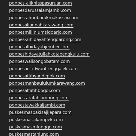
ponpes-alikhlaspasuruan.com
ponpesdarussalamjambi.com
ponpes-almubarakmakassar.com
ponpesaljannahkarawang.com
ponpesmilliniumsidoarjo.com
ponpes-alhidayahtenggarong.com
ponpesalbidayahjember.com
ponpeshidayatullahkotabengkulu.com
ponpeswalisongobatam.com
ponpesar-ridwantrenggalek.com
ponpesattibyandepok.com
ponpesmanbaululumkarawang.com
ponpesalfatihbogor.com
ponpes-arafahlampung.com
ponpestawakkaljambi.com
puskesmaspakisajijepara.com
puskesmascikampek.com
puskesmasmlonggo.com
puskesmastanjung.com