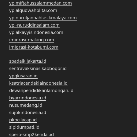
ypimiftahussalammedan.com
ypialqudwahblitar.com
ypinuruljannahtasikmalaya.com
ypi-nuruddinsalam.com
ypialkayyisindonesia.com
imigrasi-malang.com
imigrasi-kotabumi.com
spadaikijakarta.id
sentravaksinasikabbogor.id
ypqkisaran.id
ksatriacendekiaindonesia.id
dewanpendidikanlamongan.id
byarrindonesia.id
nusumedang.id
sujokindonesia.id
pkbcilacap.id
sipidumpati.id
spero-smp2kendal.id