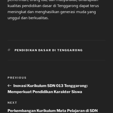
kualitas pendidikan dasar di Tenggarong dapat terus
meningkat dan menghasilkan generasi muda yang
unggul dan berkualitas.
TAGS
PENDIDIKAN DASAR DI TENGGARONG
Post
Previous
PREVIOUS
navigation
Post
Inovasi Kurikulum SDN 013 Tenggarong:
Memperkuat Pendidikan Karakter Siswa
Next
NEXT
Post
Perkembangan Kurikulum Mata Pelajaran di SDN