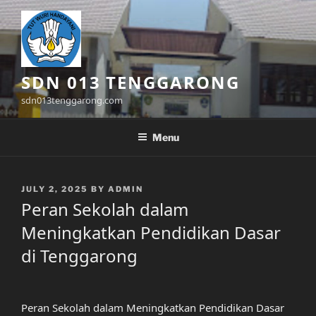
Skip
to
content
SDN 013 TENGGARONG
sdn013tenggarong.com
Menu
POSTED
JULY 2, 2025
BY
ADMIN
ON
Peran Sekolah dalam
Meningkatkan Pendidikan Dasar
di Tenggarong
Peran Sekolah dalam Meningkatkan Pendidikan Dasar