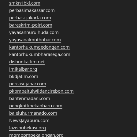
smkn1bkl.com
perbasimakassar.com
perbasi-jakarta.com
bareskrim-polri.com
yayasannurulhuda.com
yayasanalmuthohar.com
kantorhukumgedongan.com
kantorhukumbharasega.com
disbunkaltim.net
imikalbar.org
bkdjatim.com
percasi-jabar.com
pkbmbaitulwildancirebon.com
bantenmadani.com
pengkottipekanbaru.com
baleluhurmanado.com
NewsJayapura.com
lazisnubekasi.org
mgmppmpekalongan.org