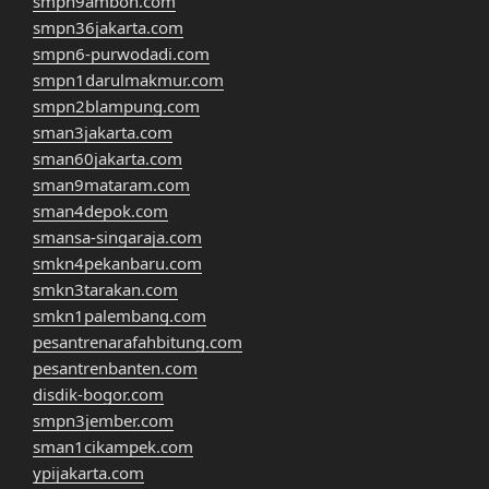
smpn9ambon.com
smpn36jakarta.com
smpn6-purwodadi.com
smpn1darulmakmur.com
smpn2blampung.com
sman3jakarta.com
sman60jakarta.com
sman9mataram.com
sman4depok.com
smansa-singaraja.com
smkn4pekanbaru.com
smkn3tarakan.com
smkn1palembang.com
pesantrenarafahbitung.com
pesantrenbanten.com
disdik-bogor.com
smpn3jember.com
sman1cikampek.com
ypijakarta.com