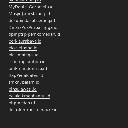
MyDentistGorontalo.id
MasjidJamiMalang.id
dekopindakabserang.id
DinarsPusPurbalingga.id
dpmptsp-pemkomedan.id
perkisurabaya.id
pkscibinong.id
pkskotategal.id
rsmitraplumbon.id
umkm-indonesia.id
BapPedaKlaten.id
smkn7batam.id
plnsulawesi.id
balaidikmenbantul.id
bhpmedan.id
disnakertransmerauke.id