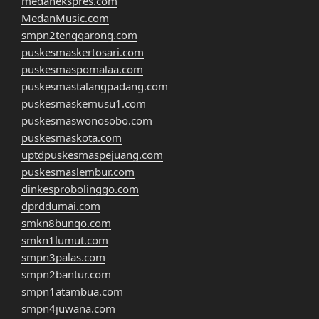
medanekspres.com
MedanMusic.com
smpn2tenggarong.com
puskesmaskertosari.com
puskesmaspomalaa.com
puskesmastalangpadang.com
puskesmaskemusu1.com
puskesmaswonosobo.com
puskesmaskota.com
uptdpuskesmaspejuang.com
puskesmaslembur.com
dinkesprobolinggo.com
dprddumai.com
smkn8bungo.com
smkn1lumut.com
smpn3palas.com
smpn2bantur.com
smpn1atambua.com
smpn4juwana.com