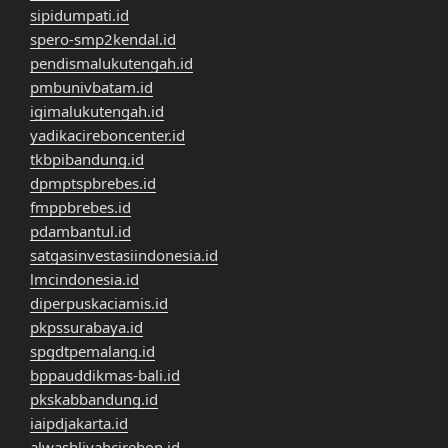
sipidumpati.id
spero-smp2kendal.id
pendismalukutengah.id
pmbunivbatam.id
igimalukutengah.id
yadikacireboncenter.id
tkbpibandung.id
dpmptspbrebes.id
fmppbrebes.id
pdambantul.id
satgasinvestasiindonesia.id
lmcindonesia.id
diperpuskaciamis.id
pkpssurabaya.id
spgdtpemalang.id
bppauddikmas-bali.id
pkskabbandung.id
iaipdjakarta.id
alwashliyahcirebon.id