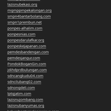
lazisnubekasi.org
mgmppmpekalongan.org
smpn4bantarbolang.com
smpn1prembun.net
ponpes-alhalim.com
ponpesnias.com
ponpesdarulafkar.org
ponpeskejapanan.com
pemdesbandengan.com
pemdesjangur.com
PondokBoganGin.com
jdihdprdbulungan.com
sdncangkudu04.com
sdncilubang02.com
sdnongdeli.com
lptqjatim.com
lazisnujombang.com
lazisnubanyumas.org