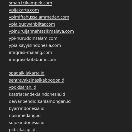
sman1cikampek.com
ypijakarta.com
ypimiftahussalammedan.com
ypialqudwahblitar.com
ypinuruljannahtasikmalaya.com
ypi-nuruddinsalam.com
ypialkayyisindonesia.com
imigrasi-malang.com
imigrasi-kotabumi.com
spadaikijakarta.id
sentravaksinasikabbogor.id
ypqkisaran.id
ksatriacendekiaindonesia.id
dewanpendidikanlamongan.id
byarrindonesia.id
nusumedang.id
sujokindonesia.id
pkbcilacap.id