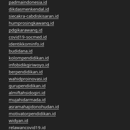
padmaindonesia.id
dikdasmenkendal.id
siecakra-cabdiskisaran.id
humprosingkawang.id
pdgikarawang.id
covid19-socmed.id
identikkominfo.id
budidana.id
kolompendidikan.id
infobidikgiriwoyo.id
berpendidikan.id
wahidproinovasi.id
gurupendidikan.id
almiftahsidogiri.id
mujahidarmada.id
asramahajidonohudan.id
motivatorpendidikan.id
widyan.id
relawancovid19.id