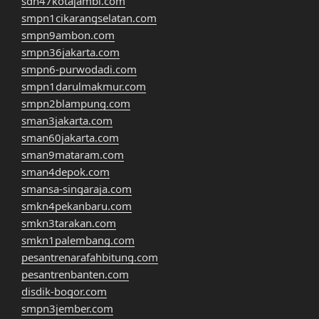
sdn47kotajambi.com
smpn1cikarangselatan.com
smpn9ambon.com
smpn36jakarta.com
smpn6-purwodadi.com
smpn1darulmakmur.com
smpn2blampung.com
sman3jakarta.com
sman60jakarta.com
sman9mataram.com
sman4depok.com
smansa-singaraja.com
smkn4pekanbaru.com
smkn3tarakan.com
smkn1palembang.com
pesantrenarafahbitung.com
pesantrenbanten.com
disdik-bogor.com
smpn3jember.com