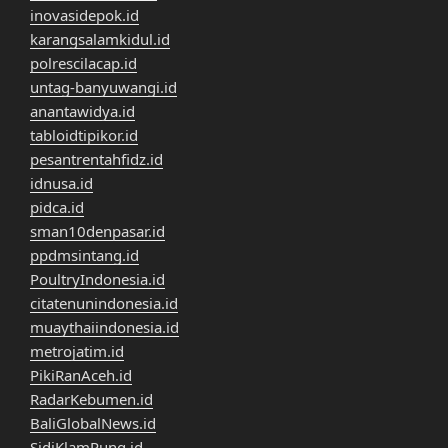
inovasidepok.id
karangsalamkidul.id
polrescilacap.id
untag-banyuwangi.id
anantawidya.id
tabloidtipikor.id
pesantrentahfidz.id
idnusa.id
pidca.id
sman10denpasar.id
ppdmsintang.id
PoultryIndonesia.id
citatenunindonesia.id
muaythaiindonesia.id
metrojatim.id
PikiRanAceh.id
RadarKebumen.id
BaliGlobalNews.id
SidiKlamPung.id