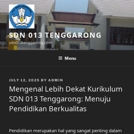
Skip
to
content
SDN 013 TENGGARONG
sdn013tenggarong.com
Menu
POSTED
JULY 12, 2025
BY
ADMIN
ON
Mengenal Lebih Dekat Kurikulum
SDN 013 Tenggarong: Menuju
Pendidikan Berkualitas
Pendidikan merupakan hal yang sangat penting dalam