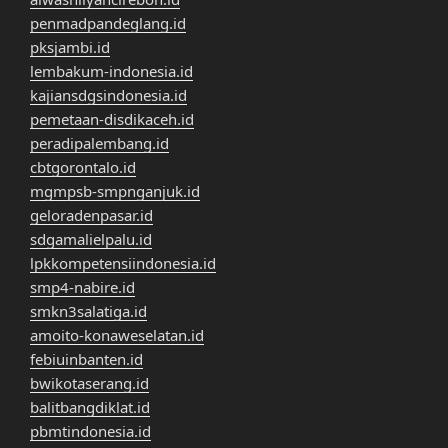
penmadpandeglang.id
pksjambi.id
lembakum-indonesia.id
kajiansdgsindonesia.id
pemetaan-disdikaceh.id
peradipalembang.id
cbtgorontalo.id
mgmpsb-smpnganjuk.id
geloradenpasar.id
sdgamalielpalu.id
lpkkompetensiindonesia.id
smp4-nabire.id
smkn3salatiga.id
amoito-konaweselatan.id
febiuinbanten.id
bwikotaserang.id
balitbangdiklat.id
pbmtindonesia.id