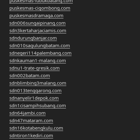
puskesmas-lubukbatang.com
puskesmas-cigombong.com
puskesmasdramaga.com
sdn006sungaipinang.com
sdn3kertaharjaciamis.com
sdndurungbanjar.com
sdn010sagulungbatam.com
sdnegeri114palembang.com
sdnkauman1-malang.com
sdnu1-trate-gresik.com
sdn002batam.com
sdnblimbing3malang.com
sdn013tenggarong.com
sdnanyelir1depok.com
sdn1cisampihsubang.com
sdn64jambi.com
sdn47mataram.com
sdn16kotabengkulu.com
sdntiron1kediri.com