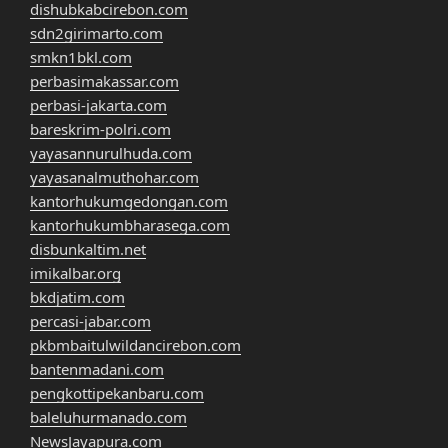
dishubkabcirebon.com
sdn2girimarto.com
smkn1bkl.com
perbasimakassar.com
perbasi-jakarta.com
bareskrim-polri.com
yayasannurulhuda.com
yayasanalmuthohar.com
kantorhukumgedongan.com
kantorhukumbharasega.com
disbunkaltim.net
imikalbar.org
bkdjatim.com
percasi-jabar.com
pkbmbaitulwildancirebon.com
bantenmadani.com
pengkottipekanbaru.com
baleluhurmanado.com
NewsJayapura.com