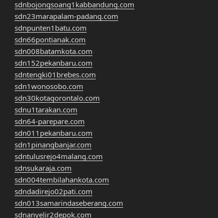
sdnbojongsoang1kabbandung.com
sdn23marapalam-padang.com
sdnpunten1batu.com
sdn66pontianak.com
sdn008batamkota.com
sdn152pekanbaru.com
sdntengki01brebes.com
sdn1wonosobo.com
sdn30kotagorontalo.com
sdnu1tarakan.com
sdn64-parepare.com
sdn011pekanbaru.com
sdn1pinangbanjar.com
sdntulusrejo4malang.com
sdnsukaraja.com
sdn004tembilahankota.com
sdndadirejo02pati.com
sdn013samarindaseberang.com
sdnanyelir2depok.com