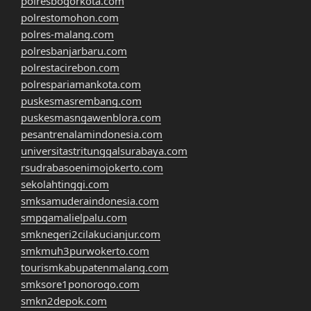
polresbogorkota.com
polrestomohon.com
polres-malang.com
polresbanjarbaru.com
polrestacirebon.com
polrespariamankota.com
puskesmasrembang.com
puskesmasngawenblora.com
pesantrenalamindonesia.com
universitastritunggalsurabaya.com
rsudrabasoenimojokerto.com
sekolahtinggi.com
smksamuderaindonesia.com
smpgamalielpalu.com
smknegeri2cilakucianjur.com
smkmuh3purwokerto.com
tourismkabupatenmalang.com
smksore1ponorogo.com
smkn2depok.com