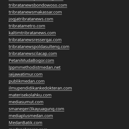
tribratanewsbondowoso.com
tribratanewsmakassar.com
jogjatribratanews.com
tribratametro.com
kaltimtribratanews.com
tribratanewsressergai.com
tribratanewspoldasulteng.com
tribratanewscilacap.com
PetaniMudaBogor.com
lppmmethodistmedan.net
iaijawatimur.com
publikmedan.com
ilmupendidikankedokteran.com
materisekolahku.com
mediasumut.com
smanegeri3kayuagung.com
mediaplusmedan.com
MedanBatik.com