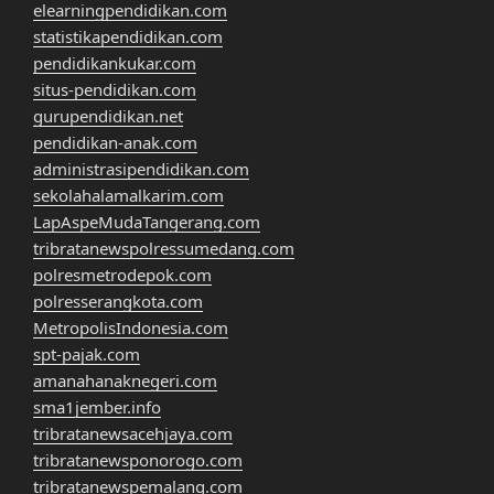
elearningpendidikan.com
statistikapendidikan.com
pendidikankukar.com
situs-pendidikan.com
gurupendidikan.net
pendidikan-anak.com
administrasipendidikan.com
sekolahalamalkarim.com
LapAspeMudaTangerang.com
tribratanewspolressumedang.com
polresmetrodepok.com
polresserangkota.com
MetropolisIndonesia.com
spt-pajak.com
amanahanaknegeri.com
sma1jember.info
tribratanewsacehjaya.com
tribratanewsponorogo.com
tribratanewspemalang.com