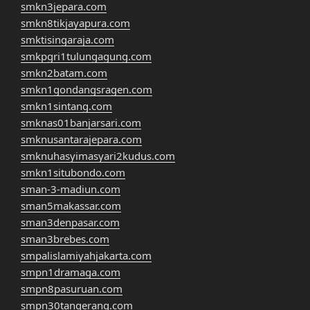
smkn3jepara.com
smkn8tikjayapura.com
smktisingaraja.com
smkpgri1tulungagung.com
smkn2batam.com
smkn1gondangsragen.com
smkn1sintang.com
smknas01banjarsari.com
smknusantarajepara.com
smknuhasyimasyari2kudus.com
smkn1situbondo.com
sman-3-madiun.com
sman5makassar.com
sman3denpasar.com
sman3brebes.com
smpalislamiyahjakarta.com
smpn1dramaga.com
smpn8pasuruan.com
smpn30tangerang.com