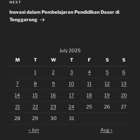
Next
NEXT
Post
Inovasi dalam Pembelajaran Pendidikan Dasar di
Tenggarong
July 2025
M
T
W
T
F
S
S
1
2
3
4
5
6
7
8
9
10
11
12
13
14
15
16
17
18
19
20
21
22
23
24
25
26
27
28
29
30
31
« Jun
Aug »