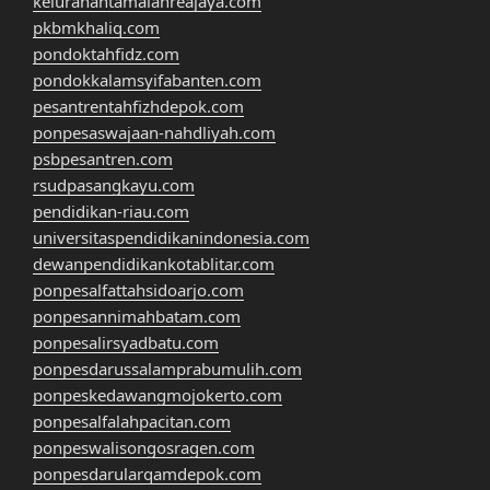
kelurahantamalanreajaya.com
pkbmkhaliq.com
pondoktahfidz.com
pondokkalamsyifabanten.com
pesantrentahfizhdepok.com
ponpesaswajaan-nahdliyah.com
psbpesantren.com
rsudpasangkayu.com
pendidikan-riau.com
universitaspendidikanindonesia.com
dewanpendidikankotablitar.com
ponpesalfattahsidoarjo.com
ponpesannimahbatam.com
ponpesalirsyadbatu.com
ponpesdarussalamprabumulih.com
ponpeskedawangmojokerto.com
ponpesalfalahpacitan.com
ponpeswalisongosragen.com
ponpesdarularqamdepok.com