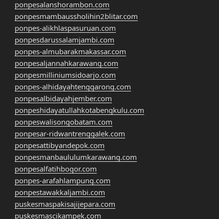
ponpesalanshorambon.com
ponpesmambaussholihin2blitar.com
ponpes-alikhlaspasuruan.com
ponpesdarussalamjambi.com
ponpes-almubarakmakassar.com
ponpesaljannahkarawang.com
ponpesmilliniumsidoarjo.com
ponpes-alhidayahtenggarong.com
ponpesalbidayahjember.com
ponpeshidayatullahkotabengkulu.com
ponpeswalisongobatam.com
ponpesar-ridwantrenggalek.com
ponpesattibyandepok.com
ponpesmanbaululumkarawang.com
ponpesalfatihbogor.com
ponpes-arafahlampung.com
ponpestawakkaljambi.com
puskesmaspakisajijepara.com
puskesmascikampek.com