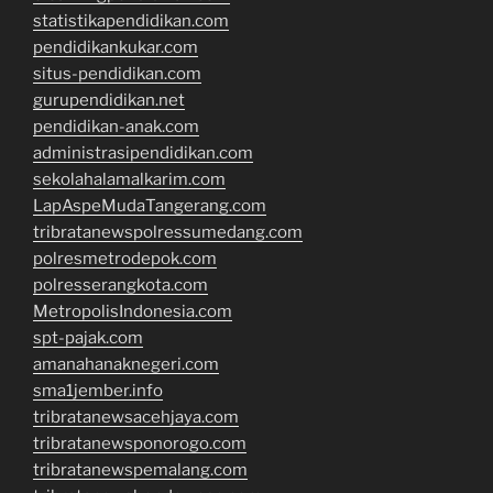
statistikapendidikan.com
pendidikankukar.com
situs-pendidikan.com
gurupendidikan.net
pendidikan-anak.com
administrasipendidikan.com
sekolahalamalkarim.com
LapAspeMudaTangerang.com
tribratanewspolressumedang.com
polresmetrodepok.com
polresserangkota.com
MetropolisIndonesia.com
spt-pajak.com
amanahanaknegeri.com
sma1jember.info
tribratanewsacehjaya.com
tribratanewsponorogo.com
tribratanewspemalang.com