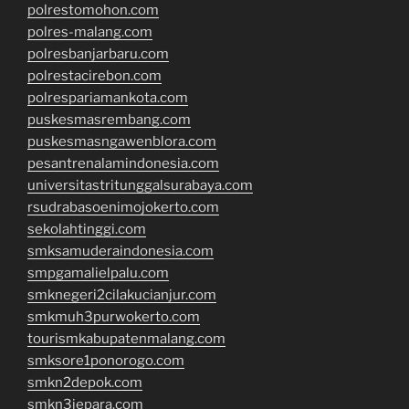
polrestomohon.com
polres-malang.com
polresbanjarbaru.com
polrestacirebon.com
polrespariamankota.com
puskesmasrembang.com
puskesmasngawenblora.com
pesantrenalamindonesia.com
universitastritunggalsurabaya.com
rsudrabasoenimojokerto.com
sekolahtinggi.com
smksamuderaindonesia.com
smpgamalielpalu.com
smknegeri2cilakucianjur.com
smkmuh3purwokerto.com
tourismkabupatenmalang.com
smksore1ponorogo.com
smkn2depok.com
smkn3jepara.com