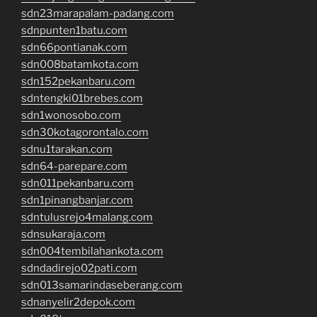
sdn23marapalam-padang.com
sdnpunten1batu.com
sdn66pontianak.com
sdn008batamkota.com
sdn152pekanbaru.com
sdntengki01brebes.com
sdn1wonosobo.com
sdn30kotagorontalo.com
sdnu1tarakan.com
sdn64-parepare.com
sdn011pekanbaru.com
sdn1pinangbanjar.com
sdntulusrejo4malang.com
sdnsukaraja.com
sdn004tembilahankota.com
sdndadirejo02pati.com
sdn013samarindaseberang.com
sdnanyelir2depok.com