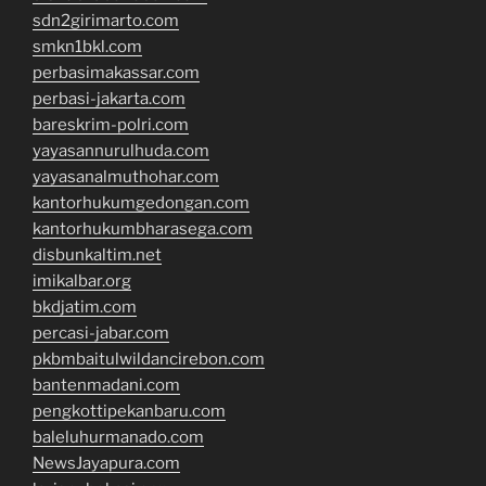
sdn2girimarto.com
smkn1bkl.com
perbasimakassar.com
perbasi-jakarta.com
bareskrim-polri.com
yayasannurulhuda.com
yayasanalmuthohar.com
kantorhukumgedongan.com
kantorhukumbharasega.com
disbunkaltim.net
imikalbar.org
bkdjatim.com
percasi-jabar.com
pkbmbaitulwildancirebon.com
bantenmadani.com
pengkottipekanbaru.com
baleluhurmanado.com
NewsJayapura.com