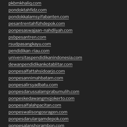
pkbmkhaliq.com
pondoktahfidz.com
pondokkalamsyifabanten.com
pesantrentahfizhdepok.com
ponpesaswajaan-nahdliyah.com
psbpesantren.com
rsudpasangkayu.com
pendidikan-riau.com
universitaspendidikanindonesia.com
dewanpendidikankotablitar.com
ponpesalfattahsidoarjo.com
ponpesannimahbatam.com
ponpesalirsyadbatu.com
ponpesdarussalamprabumulih.com
ponpeskedawangmojokerto.com
ponpesalfalahpacitan.com
ponpeswalisongosragen.com
ponpesdarularqamdepok.com
ponpesalanshorambon.com