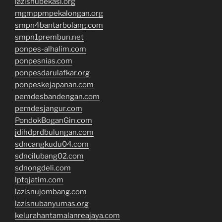
lazisnubekasi.org
mgmppmpekalongan.org
smpn4bantarbolang.com
smpn1prembun.net
ponpes-alhalim.com
ponpesnias.com
ponpesdarulafkar.org
ponpeskejapanan.com
pemdesbandengan.com
pemdesjangur.com
PondokBoganGin.com
jdihdprdbulungan.com
sdncangkudu04.com
sdncilubang02.com
sdnongdeli.com
lptqjatim.com
lazisnujombang.com
lazisnubanyumas.org
kelurahantamalanreajaya.com