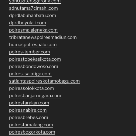
sdn018tenggarong.com
sdnutama7cimahi.com
dprdlabuhanbatu.com
dprdboyolali.com
polresmajalengka.com
tribratanewspolresmadiun.com
humaspolrespalu.com
polres-jember.com
polrestobekasikota.com
polresbondowoso.com
polres-salatiga.com
satlantaspolreskotamobagu.com
polressolokkota.com
polresbanjarnegara.com
polrestarakan.com
polresnabire.com
polresbrebes.com
polrestamalang.com
polresbogorkota.com