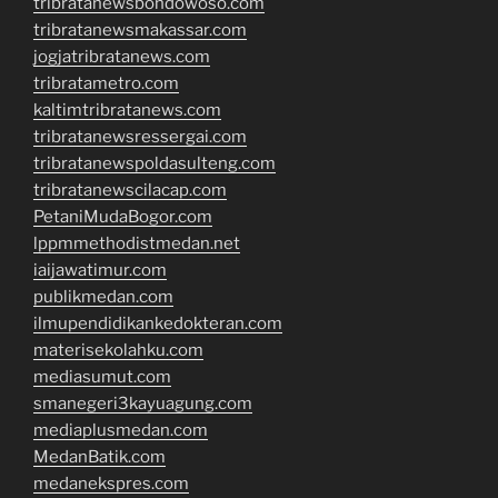
tribratanewsbondowoso.com
tribratanewsmakassar.com
jogjatribratanews.com
tribratametro.com
kaltimtribratanews.com
tribratanewsressergai.com
tribratanewspoldasulteng.com
tribratanewscilacap.com
PetaniMudaBogor.com
lppmmethodistmedan.net
iaijawatimur.com
publikmedan.com
ilmupendidikankedokteran.com
materisekolahku.com
mediasumut.com
smanegeri3kayuagung.com
mediaplusmedan.com
MedanBatik.com
medanekspres.com