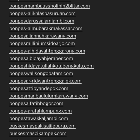
ponpesmambaussholihin2blitar.com
ponpes-alikhlaspasuruan.com
ponpesdarussalamjambi.com
ponpes-almubarakmakassar.com
ponpesaljannahkarawang.com
ponpesmilliniumsidoarjo.com
ponpes-alhidayahtenggarong.com
ponpesalbidayahjember.com
ponpeshidayatullahkotabengkulu.com
ponpeswalisongobatam.com
ponpesar-ridwantrenggalek.com
ponpesattibyandepok.com
ponpesmanbaululumkarawang.com
ponpesalfatihbogor.com
ponpes-arafahlampung.com
ponpestawakkaljambi.com
puskesmaspakisajijepara.com
puskesmascikampek.com