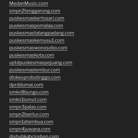
MedanMusic.com
smpn2tenggarong.com
puskesmaskertosari.com
puskesmaspomalaa.com
puskesmastalangpadang.com
puskesmaskemusu1.com
puskesmaswonosobo.com
puskesmaskota.com
uptdpuskesmaspejuang.com
puskesmaslembur.com
dinkesprobolinggo.com
dprddumai.com
smkn8bungo.com
smkn1lumut.com
smpn3palas.com
smpn2bantur.com
smpn1atambua.com
smpn4juwana.com
dishubkabcirebon.com