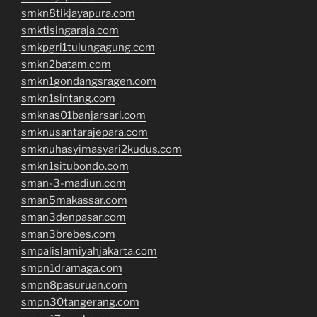
smkn8tikjayapura.com
smktisingaraja.com
smkpgri1tulungagung.com
smkn2batam.com
smkn1gondangsragen.com
smkn1sintang.com
smknas01banjarsari.com
smknusantarajepara.com
smknuhasyimasyari2kudus.com
smkn1situbondo.com
sman-3-madiun.com
sman5makassar.com
sman3denpasar.com
sman3brebes.com
smpalislamiyahjakarta.com
smpn1dramaga.com
smpn8pasuruan.com
smpn30tangerang.com