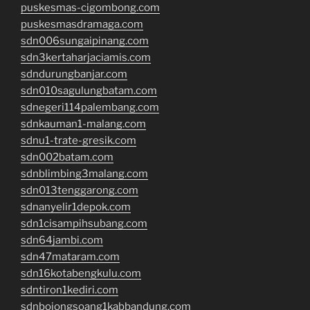
puskesmas-cigombong.com
puskesmasdramaga.com
sdn006sungaipinang.com
sdn3kertaharjaciamis.com
sdndurungbanjar.com
sdn010sagulungbatam.com
sdnegeri114palembang.com
sdnkauman1-malang.com
sdnu1-trate-gresik.com
sdn002batam.com
sdnblimbing3malang.com
sdn013tenggarong.com
sdnanyelir1depok.com
sdn1cisampihsubang.com
sdn64jambi.com
sdn47mataram.com
sdn16kotabengkulu.com
sdntiron1kediri.com
sdnbojongsoang1kabbandung.com