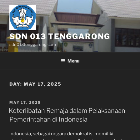
Skip
to
content
SDN 013 TENGGARONG
sdn013tenggarong.com
Menu
DAY:
MAY 17, 2025
POSTED
MAY 17, 2025
ON
Keterlibatan Remaja dalam Pelaksanaan
Pemerintahan di Indonesia
Indonesia, sebagai negara demokratis, memiliki