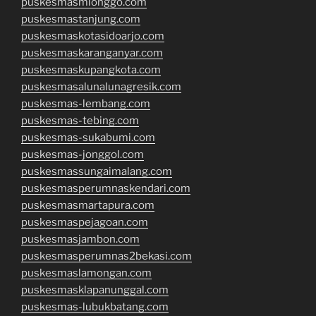
puskesmasmlonggo.com
puskesmastanjung.com
puskesmaskotasidoarjo.com
puskesmaskaranganyar.com
puskesmaskupangkota.com
puskesmasalunalunagresik.com
puskesmas-lembang.com
puskesmas-tebing.com
puskesmas-sukabumi.com
puskesmas-jonggol.com
puskesmassungaimalang.com
puskesmasperumnaskendari.com
puskesmasmartapura.com
puskesmaspejagoan.com
puskesmasjambon.com
puskesmasperumnas2bekasi.com
puskesmaslamongan.com
puskesmasklapanunggal.com
puskesmas-lubukbatang.com