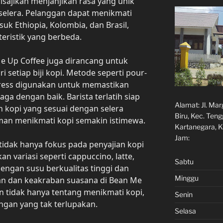
 disajikan menjanjikan rasa yang unik
elera. Pelanggan dapat menikmati
suk Ethiopia, Kolombia, dan Brasil,
eristik yang berbeda.
e Up Coffee juga dirancang untuk
 setiap biji kopi. Metode seperti pour-
press digunakan untuk memastikan
ga dengan baik. Barista terlatih siap
Alamat:
Jl. Ma
kopi yang sesuai dengan selera
Biru, Kec. Ten
an menikmati kopi semakin istimewa.
Kartanegara, K
Jam:
 tidak hanya fokus pada penyajian kopi
 variasi seperti cappuccino, latte,
Sabtu
ngan susu berkualitas tinggi dan
Minggu
an dan keakraban suasana di Bean Me
 tidak hanya tentang menikmati kopi,
Senin
ngan yang tak terlupakan.
Selasa