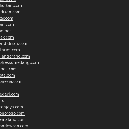
didikan.com
didikan.com
kar.com
kan.com
an.net
nak.com
endidikan.com
lkarim.com
Tangerang.com
polressumedang.com
epok.com
ota.com
onesia.com
egeri.com
fo
cehjaya.com
ponorogo.com
pemalang.com
bondowoso.com