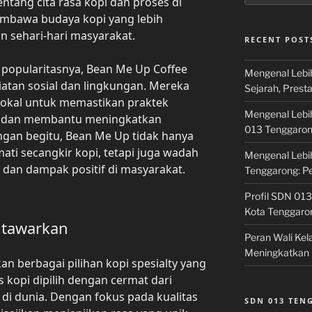
ntang cita rasa kopi dan proses di
 membawa budaya kopi yang lebih
 sehari-hari masyarakat.
RECENT POST
popularitasnya, Bean Me Up Coffee
Mengenal Lebi
iatan sosial dan lingkungan. Mereka
Sejarah, Prest
lokal untuk memastikan praktek
Mengenal Lebi
an dan membantu meningkatkan
013 Tenggaro
ngan begitu, Bean Me Up tidak hanya
ti secangkir kopi, tetapi juga wadah
Mengenal Lebi
dan dampak positif di masyarakat.
Tenggarong: P
Profil SDN 013
Kota Tenggaro
Ditawarkan
Peran Wali Ke
Meningkatkan 
 berbagai pilihan kopi spesialty yang
s kopi dipilih dengan cermat dari
 di dunia. Dengan fokus pada kualitas
SDN 013 TE