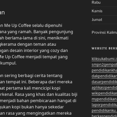
Rabu
an
Kamis
Jumat
n Me Up Coffee selalu dipenuhi
ana yang ramah. Banyak pengunjung
Provinsi:
Kalim
h berlama-lama di sini, menikmati
ngkerama dengan teman atau
WEBSITE BER
gan desain interior yang cozy dan
 Me Up Coffee menjadi tempat yang
kliksukabumi.
erkumpul.
smpn2gempol
pendidikankh
n sering berbagi cerita tentang
dakpendidika
 tempat ini. Beberapa dari mereka
dasarpendidi
aplikasipendi
t pertama kali mencicipi kopi
wikipendidika
kenal. Rasa yang khas dan kualitas biji
mypendidikan
ti menjadi bahan pembicaraan hangat di
laporpendidi
egukan kopi bukan hanya sekedar
pendidikanku.
anan rasa yang mengingatkan mereka
berkaspendid