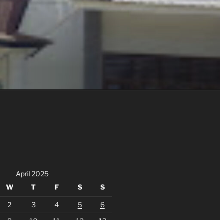
April 2025
W
T
F
S
S
2
3
4
5
6