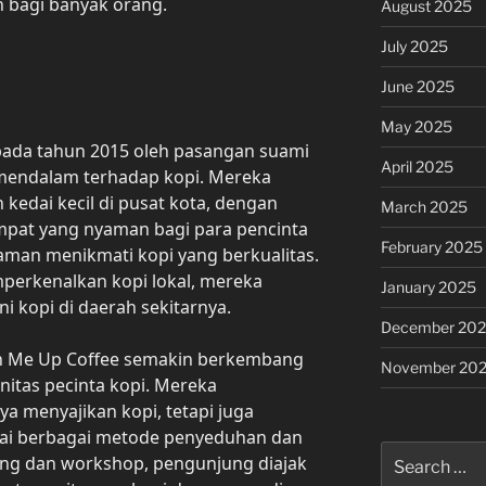
 bagi banyak orang.
August 2025
July 2025
June 2025
May 2025
pada tahun 2015 oleh pasangan suami
April 2025
n mendalam terhadap kopi. Mereka
 kedai kecil di pusat kota, dengan
March 2025
mpat yang nyaman bagi para pencinta
February 2025
man menikmati kopi yang berkualitas.
erkenalkan kopi lokal, mereka
January 2025
i kopi di daerah sekitarnya.
December 20
an Me Up Coffee semakin berkembang
November 20
nitas pecinta kopi. Mereka
a menyajikan kopi, tetapi juga
i berbagai metode penyeduhan dan
Search
ping dan workshop, pengunjung diajak
for: