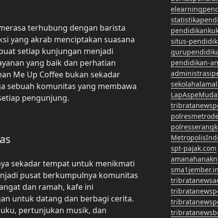
elearningpen
statistikapen
 merasa terhubung dengan barista
pendidikanku
aksi yang akrab menciptakan suasana
situs-pendidi
buat setiap kunjungan menjadi
gurupendidik
ayanan yang baik dan perhatian
pendidikan-a
administrasip
Bean Me Up Coffee bukan sekadar
sekolahalama
juga sebuah komunitas yang membawa
LapAspeMuda
setiap pengunjung.
tribratanews
polresmetrod
polresserangk
as
MetropolisInd
spt-pajak.com
amanahanakn
ya sekadar tempat untuk menikmati
sma1jember.in
menjadi pusat berkumpulnya komunitas
tribratanewsa
angat dan ramah, kafe ini
tribratanews
n untuk datang dan berbagi cerita.
tribratanews
buku, pertunjukan musik, dan
tribratanews