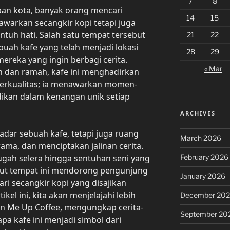
7
8
pan kota, banyak orang mencari
14
15
warkan secangkir kopi tetapi juga
uh hati. Salah satu tempat tersebut
21
22
buah kafe yang telah menjadi lokasi
28
29
mereka yang ingin berbagi cerita.
« Mar
 dan ramah, kafe ini menghadirkan
berkualitas; ia menawarkan momen-
kan dalam kenangan unik setiap
ARCHIVES
dar sebuah kafe, tetapi juga ruang
March 2026
ma, dan menciptakan jalinan cerita.
February 2026
gah selera hingga sentuhan seni yang
udut tempat ini mendorong pengunjung
January 2026
ri secangkir kopi yang disajikan
kel ini, kita akan menjelajahi lebih
December 20
an Me Up Coffee, mengungkap cerita-
September 20
apa kafe ini menjadi simbol dari