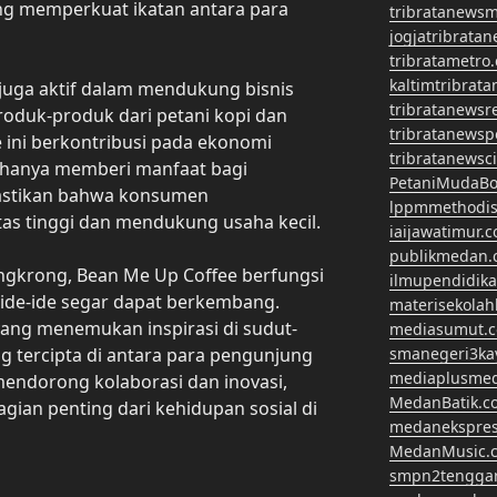
yang memperkuat ikatan antara para
tribratanews
jogjatribrata
tribratametro
kaltimtribrat
 juga aktif dalam mendukung bisnis
tribratanewsr
oduk-produk dari petani kopi dan
tribratanewsp
 ini berkontribusi pada ekonomi
tribratanewsc
k hanya memberi manfaat bagi
PetaniMudaBo
mastikan bahwa konsumen
lppmmethodis
as tinggi dan mendukung usaha kecil.
iaijawatimur.
publikmedan.
ngkrong, Bean Me Up Coffee berfungsi
ilmupendidik
 ide-ide segar dapat berkembang.
materisekola
ang menemukan inspirasi di sudut-
mediasumut.
ang tercipta di antara para pengunjung
smanegeri3k
mediaplusme
endorong kolaborasi dan inovasi,
MedanBatik.c
agian penting dari kehidupan sosial di
medanekspre
MedanMusic.
smpn2tengga