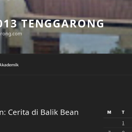
013 TENGGARONG
arong.com
Akademik
: Cerita di Balik Bean
M
T
1