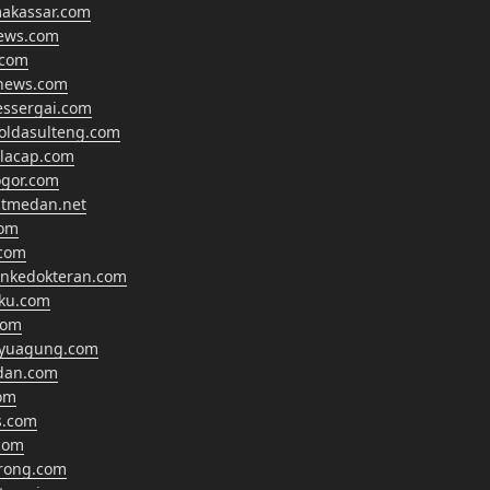
makassar.com
news.com
.com
anews.com
essergai.com
oldasulteng.com
ilacap.com
gor.com
tmedan.net
com
com
ankedokteran.com
hku.com
com
ayuagung.com
dan.com
om
s.com
com
rong.com