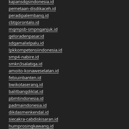
kajiansdgsindonesia.id
pemetaan-disdikaceh.id
peradipalembang.id
cbtgorontalo.id
mgmpsb-smpnganjuk.id
geloradenpasar.id
sdgamalielpalu.id
lpkkompetensiindonesia.id
smp4-nabire.id
smkn3salatiga.id
amoito-konaweselatan.id
febiuinbanten.id
bwikotaserang.id
balitbangdiklat.id
pbmtindonesia.id
padmaindonesia.id
dikdasmenkendal.id
siecakra-cabdiskisaran.id
humprosingkawang.id