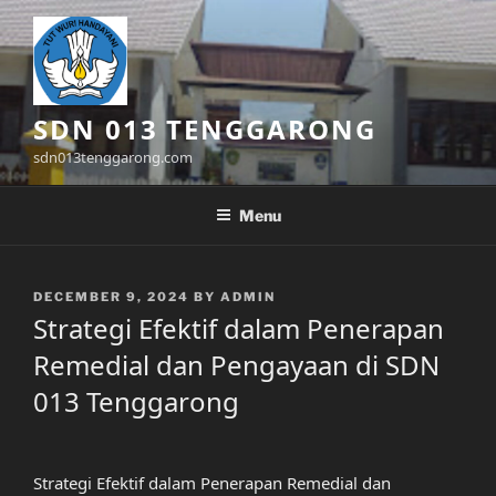
Skip
to
content
SDN 013 TENGGARONG
sdn013tenggarong.com
Menu
POSTED
DECEMBER 9, 2024
BY
ADMIN
ON
Strategi Efektif dalam Penerapan
Remedial dan Pengayaan di SDN
013 Tenggarong
Strategi Efektif dalam Penerapan Remedial dan