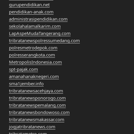
gurupendidikan.net
pendidikan-anak.com
administrasipendidikan.com
sekolahalamalkarim.com
LapAspeMudaTangerang.com
tribratanewspolressumedang.com
polresmetrodepok.com
polresserangkota.com
MetropolisIndonesia.com
spt-pajak.com
amanahanaknegeri.com
sma1jember.info
tribratanewsacehjaya.com
tribratanewsponorogo.com
tribratanewspemalang.com
tribratanewsbondowoso.com
tribratanewsmakassar.com
jogjatribratanews.com
tribratametro.com