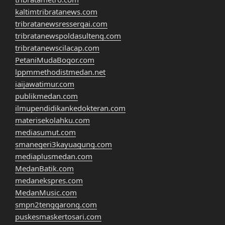
kaltimtribratanews.com
tribratanewsressergai.com
tribratanewspoldasulteng.com
tribratanewscilacap.com
PetaniMudaBogor.com
lppmmethodistmedan.net
iaijawatimur.com
publikmedan.com
ilmupendidikankedokteran.com
materisekolahku.com
mediasumut.com
smanegeri3kayuagung.com
mediaplusmedan.com
MedanBatik.com
medanekspres.com
MedanMusic.com
smpn2tenggarong.com
puskesmaskertosari.com