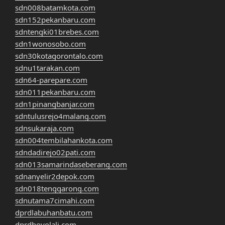
sdn008batamkota.com
sdn152pekanbaru.com
sdntengki01brebes.com
sdn1wonosobo.com
sdn30kotagorontalo.com
sdnu1tarakan.com
sdn64-parepare.com
sdn011pekanbaru.com
sdn1pinangbanjar.com
sdntulusrejo4malang.com
sdnsukaraja.com
sdn004tembilahankota.com
sdndadirejo02pati.com
sdn013samarindaseberang.com
sdnanyelir2depok.com
sdn018tenggarong.com
sdnutama7cimahi.com
dprdlabuhanbatu.com
dprdboyolali.com