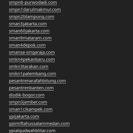
smpn6-purwodadi.com
smpn1darulmakmur.com
smpn2blampung.com
sman3jakarta.com
sman60jakarta.com
sman9mataram.com
sman4depok.com
smansa-singaraja.com
smkn4pekanbaru.com
smkn3tarakan.com
smkn1palembang.com
pesantrenarafahbitung.com
pesantrenbanten.com
disdik-bogor.com
smpn3jember.com
sman1cikampek.com
ypijakarta.com
ypimiftahussalammedan.com
ypialqudwahblitar.com