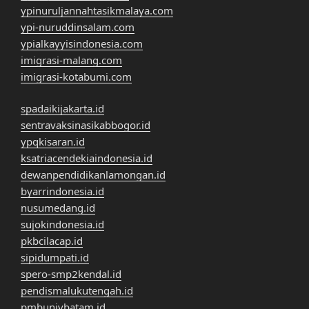
ypinuruljannahtasikmalaya.com
ypi-nuruddinsalam.com
ypialkayyisindonesia.com
imigrasi-malang.com
imigrasi-kotabumi.com
spadaikijakarta.id
sentravaksinasikabbogor.id
ypqkisaran.id
ksatriacendekiaindonesia.id
dewanpendidikanlamongan.id
byarrindonesia.id
nusumedang.id
sujokindonesia.id
pkbcilacap.id
sipidumpati.id
spero-smp2kendal.id
pendismalukutengah.id
pmbunivbatam.id