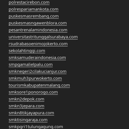
polrestacirebon.com
polrespariamankota.com
puskesmasrembang.com
puskesmasngawenblora.com
pesantrenalamindonesia.com
universitastritunggalsurabaya.com
rsudrabasoenimojokerto.com
sekolahtinggi.com
smksamuderaindonesia.com
smpgamalielpalu.com
smknegeri2cilakucianjur.com
smkmuh3purwokerto.com
tourismkabupatenmalang.com
smksore1ponorogo.com
smkn2depok.com
smkn3jepara.com
smkn8tikjayapura.com
smktisingaraja.com
smkpgri1tulungagung.com