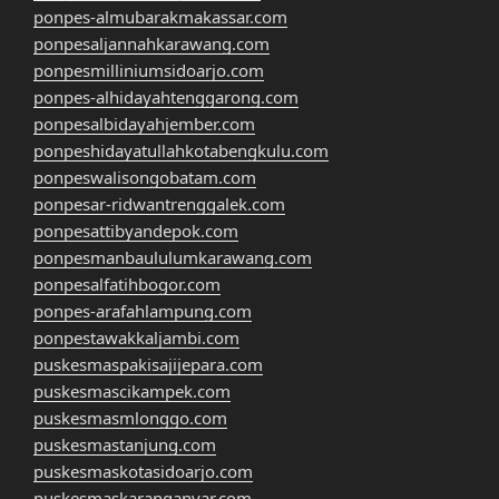
ponpes-almubarakmakassar.com
ponpesaljannahkarawang.com
ponpesmilliniumsidoarjo.com
ponpes-alhidayahtenggarong.com
ponpesalbidayahjember.com
ponpeshidayatullahkotabengkulu.com
ponpeswalisongobatam.com
ponpesar-ridwantrenggalek.com
ponpesattibyandepok.com
ponpesmanbaululumkarawang.com
ponpesalfatihbogor.com
ponpes-arafahlampung.com
ponpestawakkaljambi.com
puskesmaspakisajijepara.com
puskesmascikampek.com
puskesmasmlonggo.com
puskesmastanjung.com
puskesmaskotasidoarjo.com
puskesmaskaranganyar.com