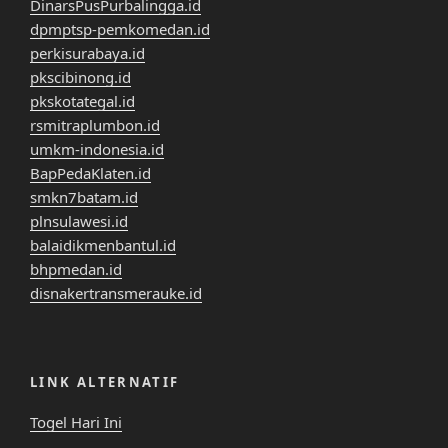
DinarsPusPurbalingga.id
dpmptsp-pemkomedan.id
perkisurabaya.id
pkscibinong.id
pkskotategal.id
rsmitraplumbon.id
umkm-indonesia.id
BapPedaKlaten.id
smkn7batam.id
plnsulawesi.id
balaidikmenbantul.id
bhpmedan.id
disnakertransmerauke.id
LINK ALTERNATIF
Togel Hari Ini