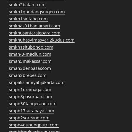
smkn2batam.com
smkn1gondangsragen.com
smkn1sintang.com
smknas01banjarsari.com
smknusantarajepara.com
smknuhasyimasyari2kudus.com
smkn1situbondo.com
sman-3-madiun.com
sman5makassar.com
sman3denpasar.com
sman3brebes.com
smpalislamiyahjakarta.com
smpn1dramaga.com
smpn8pasuruan.com
smpn30tangerang.com
smpn17surabaya.com
smpn2soreang.com
smpn4gunungputri.com
smptrimulyacigugur.com