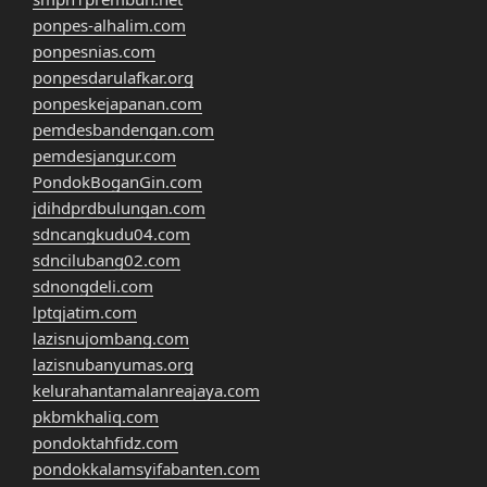
ponpes-alhalim.com
ponpesnias.com
ponpesdarulafkar.org
ponpeskejapanan.com
pemdesbandengan.com
pemdesjangur.com
PondokBoganGin.com
jdihdprdbulungan.com
sdncangkudu04.com
sdncilubang02.com
sdnongdeli.com
lptqjatim.com
lazisnujombang.com
lazisnubanyumas.org
kelurahantamalanreajaya.com
pkbmkhaliq.com
pondoktahfidz.com
pondokkalamsyifabanten.com