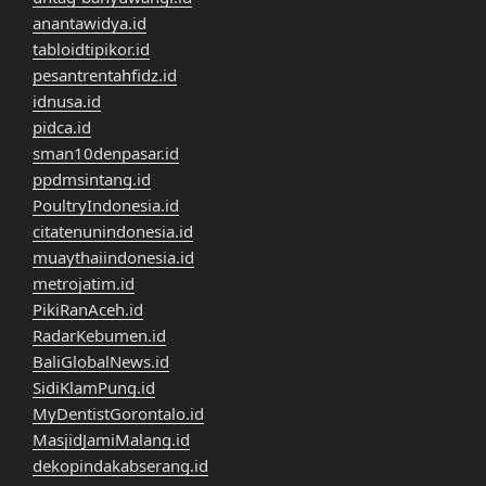
anantawidya.id
tabloidtipikor.id
pesantrentahfidz.id
idnusa.id
pidca.id
sman10denpasar.id
ppdmsintang.id
PoultryIndonesia.id
citatenunindonesia.id
muaythaiindonesia.id
metrojatim.id
PikiRanAceh.id
RadarKebumen.id
BaliGlobalNews.id
SidiKlamPung.id
MyDentistGorontalo.id
MasjidJamiMalang.id
dekopindakabserang.id