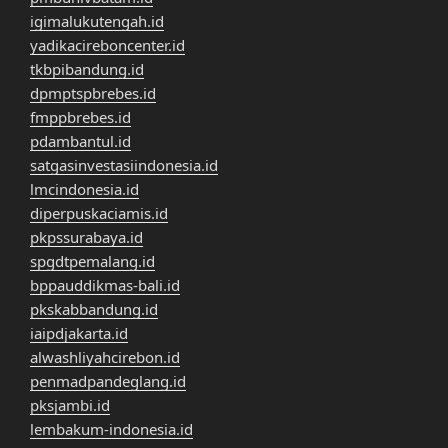
igimalukutengah.id
yadikacireboncenter.id
tkbpibandung.id
dpmptspbrebes.id
fmppbrebes.id
pdambantul.id
satgasinvestasiindonesia.id
lmcindonesia.id
diperpuskaciamis.id
pkpssurabaya.id
spgdtpemalang.id
bppauddikmas-bali.id
pkskabbandung.id
iaipdjakarta.id
alwashliyahcirebon.id
penmadpandeglang.id
pksjambi.id
lembakum-indonesia.id