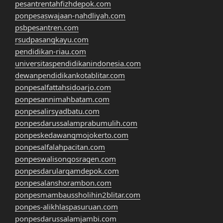
pesantrentahfizhdepok.com
ponpesaswajaan-nahdliyah.com
psbpesantren.com
rsudpasangkayu.com
pendidikan-riau.com
universitaspendidikanindonesia.com
dewanpendidikankotablitar.com
ponpesalfattahsidoarjo.com
ponpesannimahbatam.com
ponpesalirsyadbatu.com
ponpesdarussalamprabumulih.com
ponpeskedawangmojokerto.com
ponpesalfalahpacitan.com
ponpeswalisongosragen.com
ponpesdarularqamdepok.com
ponpesalanshorambon.com
ponpesmambaussholihin2blitar.com
ponpes-alikhlaspasuruan.com
ponpesdarussalamjambi.com