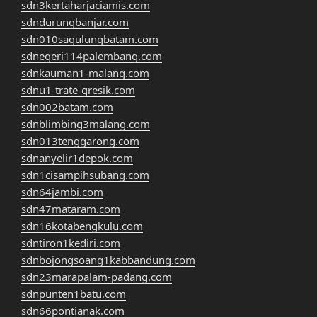
sdn3kertaharjaciamis.com
sdndurungbanjar.com
sdn010sagulungbatam.com
sdnegeri114palembang.com
sdnkauman1-malang.com
sdnu1-trate-gresik.com
sdn002batam.com
sdnblimbing3malang.com
sdn013tenggarong.com
sdnanyelir1depok.com
sdn1cisampihsubang.com
sdn64jambi.com
sdn47mataram.com
sdn16kotabengkulu.com
sdntiron1kediri.com
sdnbojongsoang1kabbandung.com
sdn23marapalam-padang.com
sdnpunten1batu.com
sdn66pontianak.com