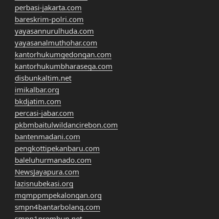
perbasi-jakarta.com
bareskrim-polri.com
yayasannurulhuda.com
yayasanalmuthohar.com
kantorhukumgedongan.com
kantorhukumbharasega.com
disbunkaltim.net
imikalbar.org
bkdjatim.com
percasi-jabar.com
pkbmbaitulwildancirebon.com
bantenmadani.com
pengkottipekanbaru.com
baleluhurmanado.com
NewsJayapura.com
lazisnubekasi.org
mgmppmpekalongan.org
smpn4bantarbolang.com
smpn1prembun.net