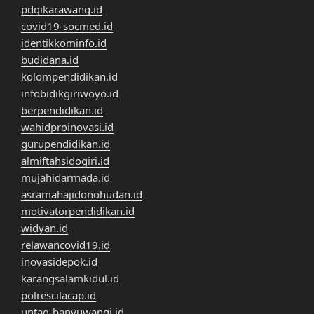
pdgikarawang.id
covid19-socmed.id
identikkominfo.id
budidana.id
kolompendidikan.id
infobidikgiriwoyo.id
berpendidikan.id
wahidproinovasi.id
gurupendidikan.id
almiftahsidogiri.id
mujahidarmada.id
asramahajidonohudan.id
motivatorpendidikan.id
widyan.id
relawancovid19.id
inovasidepok.id
karangsalamkidul.id
polrescilacap.id
untag-banyuwangi.id