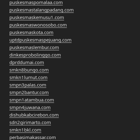
puskesmaspomalaa.com
puskesmastalangpadang.com
puskesmaskemusu1.com
puskesmaswonosobo.com
puskesmaskota.com
uptdpuskesmaspejuang.com
puskesmaslembur.com
dinkesprobolinggo.com
dprddumai.com
smkn8bungo.com
smkn1lumut.com
smpn3palas.com
smpn2bantur.com
smpn1atambua.com
smpn4juwana.com
dishubkabcirebon.com
sdn2girimarto.com
smkn1bkl.com
perbasimakassar.com