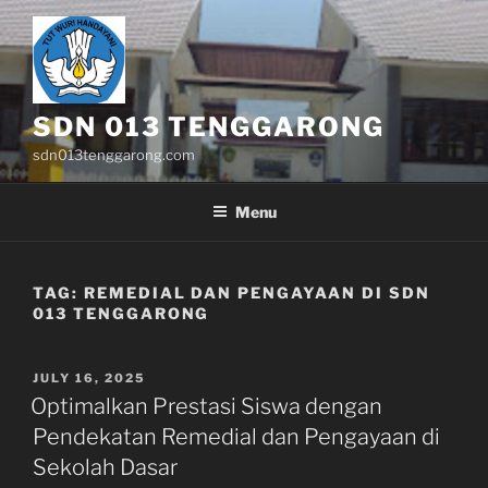
Skip
to
content
SDN 013 TENGGARONG
sdn013tenggarong.com
Menu
TAG:
REMEDIAL DAN PENGAYAAN DI SDN
013 TENGGARONG
POSTED
JULY 16, 2025
ON
Optimalkan Prestasi Siswa dengan
Pendekatan Remedial dan Pengayaan di
Sekolah Dasar