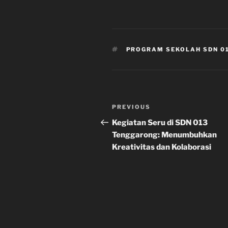
TAGS
PROGRAM SEKOLAH SDN 0
Post
Previous
PREVIOUS
navigation
Post
Kegiatan Seru di SDN 013
Tenggarong: Menumbuhkan
Kreativitas dan Kolaborasi