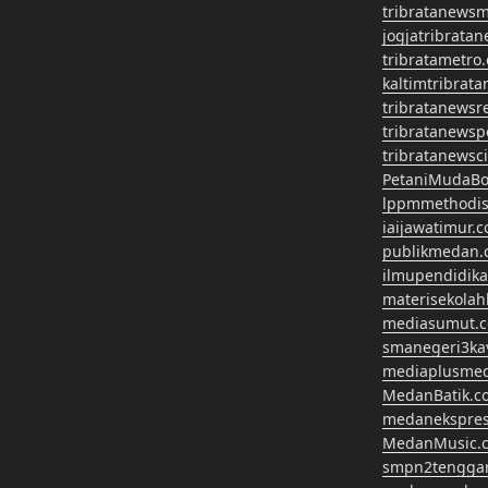
tribratanews
jogjatribrata
tribratametro
kaltimtribrat
tribratanewsr
tribratanewsp
tribratanewsc
PetaniMudaBo
lppmmethodis
iaijawatimur.
publikmedan.
ilmupendidik
materisekola
mediasumut.
smanegeri3k
mediaplusme
MedanBatik.c
medanekspre
MedanMusic.
smpn2tengga