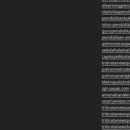
elearningpen
statistikapen
pendidikanku
situs-pendidi
gurupendidik
pendidikan-a
administrasip
sekolahalama
LapAspeMuda
tribratanews
polresmetrod
polresserangk
MetropolisInd
spt-pajak.com
amanahanakn
sma1jember.in
tribratanewsa
tribratanews
tribratanews
tribratanews