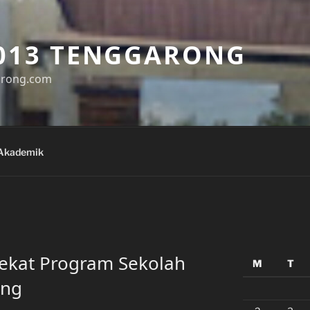
013 TENGGARONG
arong.com
Akademik
ekat Program Sekolah
M
T
ong