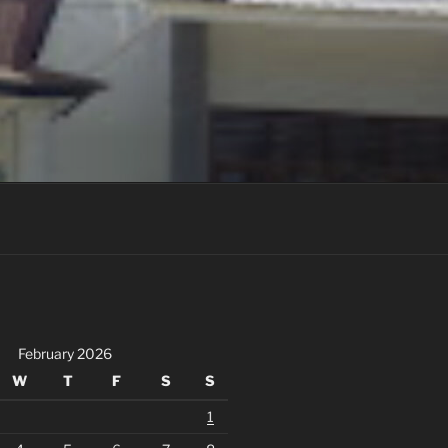
February 2026
W
T
F
S
S
1