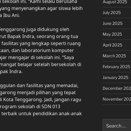
i sekolah ini. “Kami selalu berusaha
August 2025
 yang menyenangkan agar siswa lebih
July 2025
a Ibu Ani.
June 2025
Tenggarong juga didukung oleh
May 2025
rut Bapak Indra, seorang orang tua
fasilitas yang lengkap seperti ruang
April 2025
kaan, dan laboratorium komputer
March 2025
ar mengajar di sekolah ini. “Saya
mangat belajar setelah bersekolah di
February 2025
pak Indra.
January 2025
gulan dan fasilitas yang memadai,
December 20
garong menjadi pilihan yang tepat
i Kota Tenggarong. Jadi, jangan ragu
November 20
program sekolah di SDN 013
 terbaik untuk pendidikan anak-anak
Search
for: