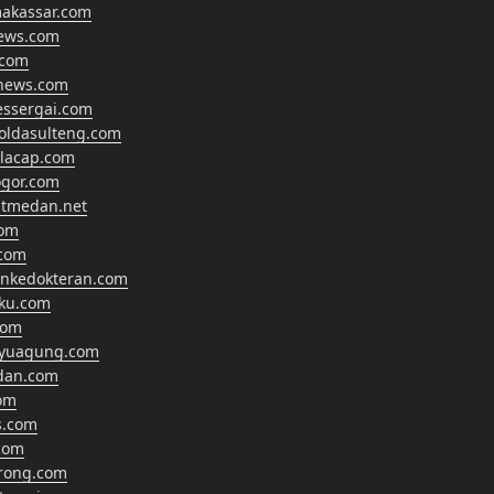
makassar.com
news.com
.com
anews.com
essergai.com
oldasulteng.com
ilacap.com
gor.com
tmedan.net
com
com
ankedokteran.com
hku.com
com
ayuagung.com
dan.com
om
s.com
com
rong.com