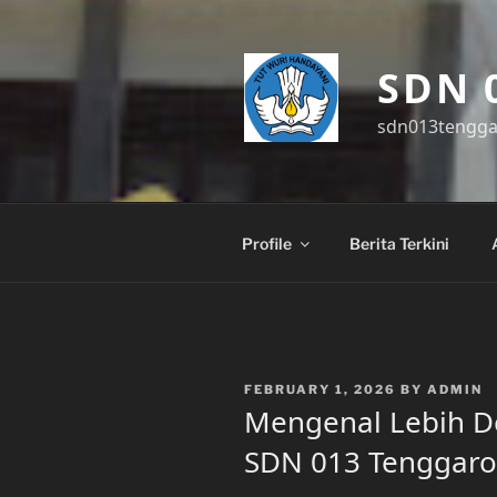
Skip
to
content
SDN 
sdn013tengg
Profile
Berita Terkini
POSTED
FEBRUARY 1, 2026
BY
ADMIN
ON
Mengenal Lebih D
SDN 013 Tenggar