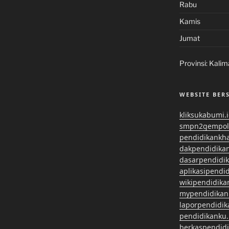
Rabu
Kamis
Jumat
Provinsi:
Kalim
WEBSITE BER
kliksukabumi.
smpn2gempol
pendidikankh
dakpendidika
dasarpendidi
aplikasipendi
wikipendidika
mypendidikan
laporpendidi
pendidikanku.
berkaspendid