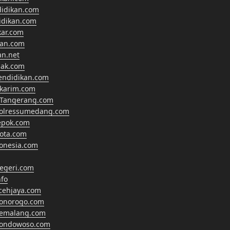
didikan.com
didikan.com
kar.com
kan.com
an.net
nak.com
endidikan.com
lkarim.com
Tangerang.com
polressumedang.com
epok.com
ota.com
onesia.com
egeri.com
fo
cehjaya.com
ponorogo.com
pemalang.com
bondowoso.com