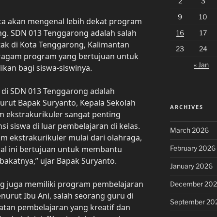
2
3
9
10
kita akan mengenal lebih dekat program
ng. SDN 013 Tenggarong adalah salah
16
17
tak di Kota Tenggarong, Kalimantan
23
24
beragam program yang bertujuan untuk
« Jan
ikan bagi siswa-siswinya.
 di SDN 013 Tenggarong adalah
urut Bapak Suryanto, Kepala Sekolah
ARCHIVES
 ekstrakurikuler sangat penting
siswa di luar pembelajaran di kelas.
March 2026
m ekstrakurikuler mulai dari olahraga,
February 2026
 Hal ini bertujuan untuk membantu
akatnya,” ujar Bapak Suryanto.
January 2026
ng juga memiliki program pembelajaran
December 20
nurut Ibu Ani, salah seorang guru di
September 20
tan pembelajaran yang kreatif dan