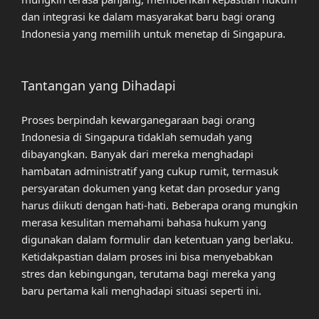
dan integrasi ke dalam masyarakat baru bagi orang
Indonesia yang memilih untuk menetap di Singapura.
Tantangan yang Dihadapi
Proses berpindah kewarganegaraan bagi orang
Indonesia di Singapura tidaklah semudah yang
dibayangkan. Banyak dari mereka menghadapi
hambatan administratif yang cukup rumit, termasuk
persyaratan dokumen yang ketat dan prosedur yang
harus diikuti dengan hati-hati. Beberapa orang mungkin
merasa kesulitan memahami bahasa hukum yang
digunakan dalam formulir dan ketentuan yang berlaku.
Ketidakpastian dalam proses ini bisa menyebabkan
stres dan kebingungan, terutama bagi mereka yang
baru pertama kali menghadapi situasi seperti ini.