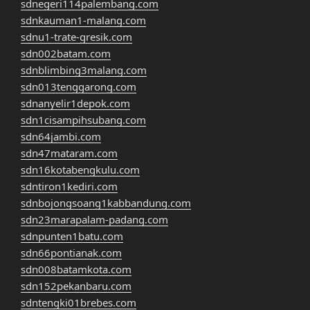
sdnegeri114palembang.com
sdnkauman1-malang.com
sdnu1-trate-gresik.com
sdn002batam.com
sdnblimbing3malang.com
sdn013tenggarong.com
sdnanyelir1depok.com
sdn1cisampihsubang.com
sdn64jambi.com
sdn47mataram.com
sdn16kotabengkulu.com
sdntiron1kediri.com
sdnbojongsoang1kabbandung.com
sdn23marapalam-padang.com
sdnpunten1batu.com
sdn66pontianak.com
sdn008batamkota.com
sdn152pekanbaru.com
sdntengki01brebes.com