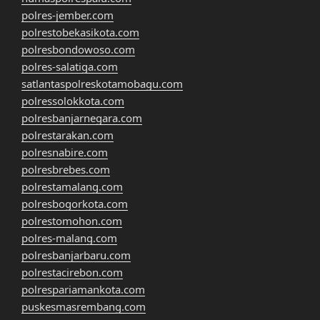
polres-jember.com
polrestobekasikota.com
polresbondowoso.com
polres-salatiga.com
satlantaspolreskotamobagu.com
polressolokkota.com
polresbanjarnegara.com
polrestarakan.com
polresnabire.com
polresbrebes.com
polrestamalang.com
polresbogorkota.com
polrestomohon.com
polres-malang.com
polresbanjarbaru.com
polrestacirebon.com
polrespariamankota.com
puskesmasrembang.com