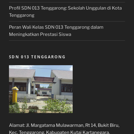
Profil SDN 013 Tenggarong: Sekolah Unggulan di Kota
Tenggarong
Peran Wali Kelas SDN 013 Tenggarong dalam
Meningkatkan Prestasi Siswa
SDN 013 TENGGARONG
Alamat:
Jl. Margatama Mulawarman, Rt 14, Bukit Biru,
Kec. Tenggarong, Kabupaten Kutai Kartanegara,