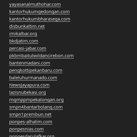
yayasanalmuthohar.com
kantorhukumgedongan.com
kantorhukumbharasega.com
disbunkaltim.net
imikalbar.org
bkdjatim.com
percasi-jabar.com
pkbmbaitulwildancirebon.com
bantenmadani.com
pengkottipekanbaru.com
baleluhurmanado.com
NewsJayapura.com
lazisnubekasi.org
mgmppmpekalongan.org
smpn4bantarbolang.com
smpn1prembun.net
ponpes-alhalim.com
ponpesnias.com
ponpesdarulafkar.org