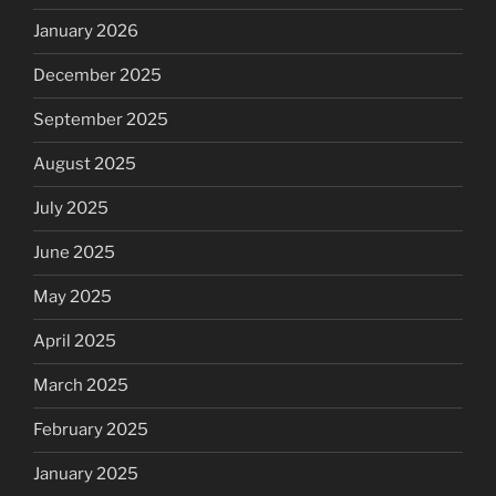
January 2026
December 2025
September 2025
August 2025
July 2025
June 2025
May 2025
April 2025
March 2025
February 2025
January 2025