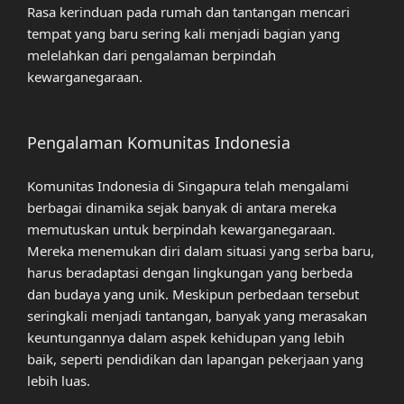
Rasa kerinduan pada rumah dan tantangan mencari
tempat yang baru sering kali menjadi bagian yang
melelahkan dari pengalaman berpindah
kewarganegaraan.
Pengalaman Komunitas Indonesia
Komunitas Indonesia di Singapura telah mengalami
berbagai dinamika sejak banyak di antara mereka
memutuskan untuk berpindah kewarganegaraan.
Mereka menemukan diri dalam situasi yang serba baru,
harus beradaptasi dengan lingkungan yang berbeda
dan budaya yang unik. Meskipun perbedaan tersebut
seringkali menjadi tantangan, banyak yang merasakan
keuntungannya dalam aspek kehidupan yang lebih
baik, seperti pendidikan dan lapangan pekerjaan yang
lebih luas.