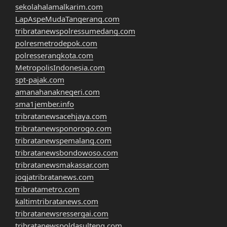
sekolahalamalkarim.com
LapAspeMudaTangerang.com
tribratanewspolressumedang.com
polresmetrodepok.com
polresserangkota.com
MetropolisIndonesia.com
spt-pajak.com
amanahanaknegeri.com
sma1jember.info
tribratanewsacehjaya.com
tribratanewsponorogo.com
tribratanewspemalang.com
tribratanewsbondowoso.com
tribratanewsmakassar.com
jogjatribratanews.com
tribratametro.com
kaltimtribratanews.com
tribratanewsressergai.com
tribratanewspoldasulteng.com