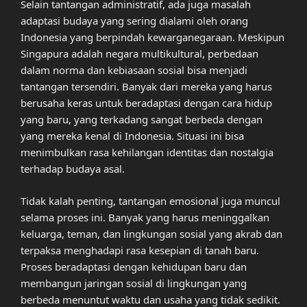
Selain tantangan administratif, ada juga masalah
adaptasi budaya yang sering dialami oleh orang
Indonesia yang berpindah kewarganegaraan. Meskipun
Singapura adalah negara multikultural, perbedaan
dalam norma dan kebiasaan sosial bisa menjadi
tantangan tersendiri. Banyak dari mereka yang harus
berusaha keras untuk beradaptasi dengan cara hidup
yang baru, yang terkadang sangat berbeda dengan
yang mereka kenal di Indonesia. Situasi ini bisa
menimbulkan rasa kehilangan identitas dan nostalgia
terhadap budaya asal.
Tidak kalah penting, tantangan emosional juga muncul
selama proses ini. Banyak yang harus meninggalkan
keluarga, teman, dan lingkungan sosial yang akrab dan
terpaksa menghadapi rasa kesepian di tanah baru.
Proses beradaptasi dengan kehidupan baru dan
membangun jaringan sosial di lingkungan yang
berbeda menuntut waktu dan usaha yang tidak sedikit.