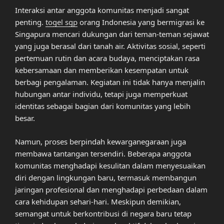
Interaksi antar anggota komunitas menjadi sangat
penting.
togel sgp
orang Indonesia yang bermigrasi ke
Singapura mencari dukungan dari teman-teman sejawat
yang juga berasal dari tanah air. Aktivitas sosial, seperti
pertemuan rutin dan acara budaya, menciptakan rasa
kebersamaan dan memberikan kesempatan untuk
berbagi pengalaman. Kegiatan ini tidak hanya menjalin
hubungan antar individu, tetapi juga memperkuat
identitas sebagai bagian dari komunitas yang lebih
besar.
Namun, proses berpindah kewarganegaraan juga
membawa tantangan tersendiri. Beberapa anggota
komunitas menghadapi kesulitan dalam menyesuaikan
diri dengan lingkungan baru, termasuk membangun
jaringan profesional dan menghadapi perbedaan dalam
cara kehidupan sehari-hari. Meskipun demikian,
semangat untuk berkontribusi di negara baru tetap