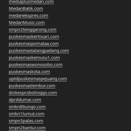
mediaplusmedan.com
MedanBatik.com
medanekspres.com
MedanMusic.com
smpn2tenggarong.com
puskesmaskertosari.com
puskesmaspomalaa.com
puskesmastalangpadang.com
puskesmaskemusu1.com
puskesmaswonosobo.com
puskesmaskota.com
uptdpuskesmaspejuang.com
puskesmaslembur.com
dinkesprobolinggo.com
dprddumai.com
smkn8bungo.com
smkn1lumut.com
smpn3palas.com
smpn2bantur.com