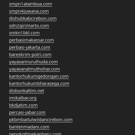
smpn1atambua.com
smpn4juwana.com
dishubkabcirebon.com
sdn2girimarto.com
smkn1bkl.com
perbasimakassar.com
perbasi-jakarta.com
bareskrim-polri.com
yayasannurulhuda.com
yayasanalmuthohar.com
kantorhukumgedongan.com
kantorhukumbharasega.com
disbunkaltim.net
imikalbar.org
bkdjatim.com
percasi-jabar.com
pkbmbaitulwildancirebon.com
bantenmadani.com
pengkottipekanbaru.com