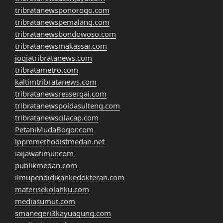
tribratanewsponorogo.com
tribratanewspemalang.com
tribratanewsbondowoso.com
tribratanewsmakassar.com
jogjatribratanews.com
tribratametro.com
kaltimtribratanews.com
tribratanewsressergai.com
tribratanewspoldasulteng.com
tribratanewscilacap.com
PetaniMudaBogor.com
lppmmethodistmedan.net
iaijawatimur.com
publikmedan.com
ilmupendidikankedokteran.com
materisekolahku.com
mediasumut.com
smanegeri3kayuagung.com