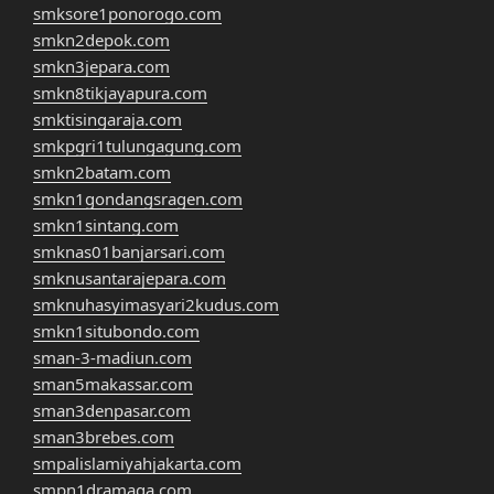
smksore1ponorogo.com
smkn2depok.com
smkn3jepara.com
smkn8tikjayapura.com
smktisingaraja.com
smkpgri1tulungagung.com
smkn2batam.com
smkn1gondangsragen.com
smkn1sintang.com
smknas01banjarsari.com
smknusantarajepara.com
smknuhasyimasyari2kudus.com
smkn1situbondo.com
sman-3-madiun.com
sman5makassar.com
sman3denpasar.com
sman3brebes.com
smpalislamiyahjakarta.com
smpn1dramaga.com