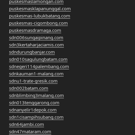
puskesmaslamongan.com
puskesmasklapanunggal.com
puskesmas-lubukbatang.com
puskesmas-cigombong.com
puskesmasdramaga.com
sdn006sungaipinang.com
sdn3kertaharjaciamis.com
sdndurungbanjar.com
sdn010sagulungbatam.com
sdnegeri114palembang.com
sdnkauman1-malang.com
sdnu1-trate-gresik.com
sdn002batam.com
sdnblimbing3malang.com
sdn013tenggarong.com
sdnanyelir1depok.com
sdn1cisampihsubang.com
sdn64jambi.com
sdn47mataram.com