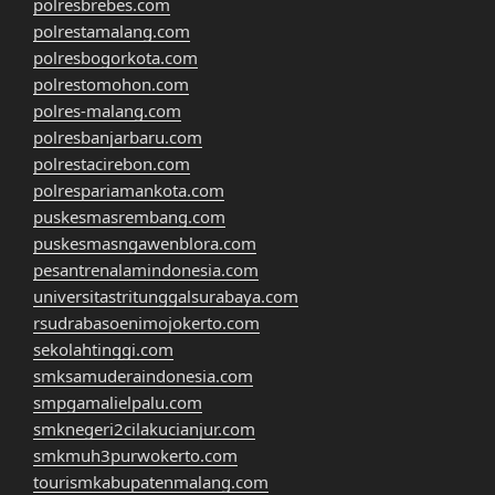
polresbrebes.com
polrestamalang.com
polresbogorkota.com
polrestomohon.com
polres-malang.com
polresbanjarbaru.com
polrestacirebon.com
polrespariamankota.com
puskesmasrembang.com
puskesmasngawenblora.com
pesantrenalamindonesia.com
universitastritunggalsurabaya.com
rsudrabasoenimojokerto.com
sekolahtinggi.com
smksamuderaindonesia.com
smpgamalielpalu.com
smknegeri2cilakucianjur.com
smkmuh3purwokerto.com
tourismkabupatenmalang.com