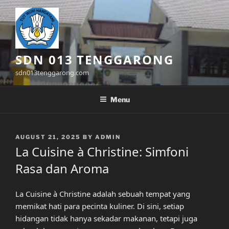
Skip
to
content
SDN 013 TENGGARONG
sdn013tenggarong.com
Menu
POSTED
AUGUST 21, 2025
BY
ADMIN
ON
La Cuisine à Christine: Simfoni
Rasa dan Aroma
La Cuisine à Christine adalah sebuah tempat yang
memikat hati para pecinta kuliner. Di sini, setiap
hidangan tidak hanya sekadar makanan, tetapi juga