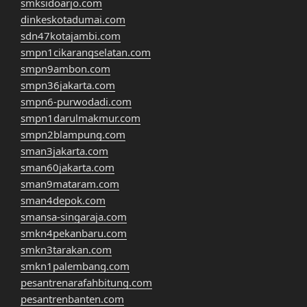
smksidoarjo.com
dinkeskotadumai.com
sdn47kotajambi.com
smpn1cikarangselatan.com
smpn9ambon.com
smpn36jakarta.com
smpn6-purwodadi.com
smpn1darulmakmur.com
smpn2blampung.com
sman3jakarta.com
sman60jakarta.com
sman9mataram.com
sman4depok.com
smansa-singaraja.com
smkn4pekanbaru.com
smkn3tarakan.com
smkn1palembang.com
pesantrenarafahbitung.com
pesantrenbanten.com