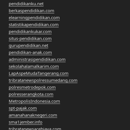
pendidikanku.net
berkaspendidikan.com
elearningpendidikan.com
statistikapendidikan.com
pendidikankukar.com
situs-pendidikan.com
gurupendidikan.net
pendidikan-anak.com
administrasipendidikan.com
sekolahalamalkarim.com
LapAspeMudaTangerang.com
tribratanewspolressumedang.com
polresmetrodepok.com
polresserangkota.com
MetropolisIndonesia.com
spt-pajak.com
amanahanaknegeri.com
sma1jember.info
tribratanewsacehjaya.com