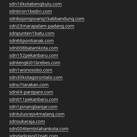
sdn16kotabengkulu.com
sdntiron1kediri.com
sdnbojongsoang1kabbandung.com
sdn23marapalam-padang.com
sdnpunten1batu.com
sdn66pontianak.com
sdn008batamkota.com
sdn152pekanbaru.com
sdntengki01brebes.com
sdn1wonosobo.com
sdn30kotagorontalo.com
sdnu1tarakan.com
sdn64-parepare.com
sdn011pekanbaru.com
sdn1pinangbanjar.com
sdntulusrejo4malang.com
sdnsukaraja.com
sdn004tembilahankota.com
sdndadirejo02pati.com