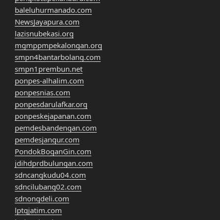
baleluhurmanado.com
NewsJayapura.com
lazisnubekasi.org
mgmppmpekalongan.org
smpn4bantarbolang.com
smpn1prembun.net
ponpes-alhalim.com
ponpesnias.com
ponpesdarulafkar.org
ponpeskejapanan.com
pemdesbandengan.com
pemdesjangur.com
PondokBoganGin.com
jdihdprdbulungan.com
sdncangkudu04.com
sdncilubang02.com
sdnongdeli.com
lptqjatim.com