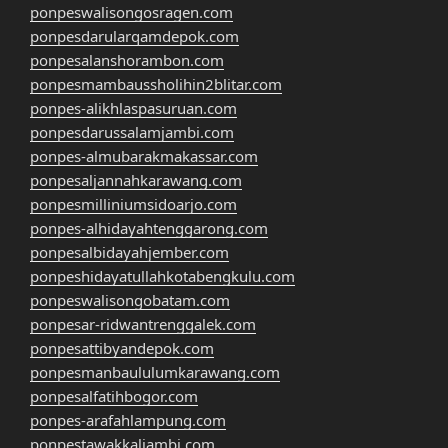
ponpeswalisongosragen.com
ponpesdarularqamdepok.com
ponpesalanshorambon.com
ponpesmambaussholihin2blitar.com
ponpes-alikhlaspasuruan.com
ponpesdarussalamjambi.com
ponpes-almubarakmakassar.com
ponpesaljannahkarawang.com
ponpesmilliniumsidoarjo.com
ponpes-alhidayahtenggarong.com
ponpesalbidayahjember.com
ponpeshidayatullahkotabengkulu.com
ponpeswalisongobatam.com
ponpesar-ridwantrenggalek.com
ponpesattibyandepok.com
ponpesmanbaululumkarawang.com
ponpesalfatihbogor.com
ponpes-arafahlampung.com
ponpestawakkaljambi.com