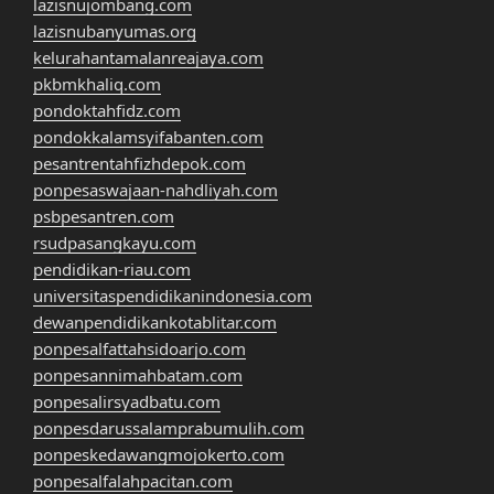
lazisnujombang.com
lazisnubanyumas.org
kelurahantamalanreajaya.com
pkbmkhaliq.com
pondoktahfidz.com
pondokkalamsyifabanten.com
pesantrentahfizhdepok.com
ponpesaswajaan-nahdliyah.com
psbpesantren.com
rsudpasangkayu.com
pendidikan-riau.com
universitaspendidikanindonesia.com
dewanpendidikankotablitar.com
ponpesalfattahsidoarjo.com
ponpesannimahbatam.com
ponpesalirsyadbatu.com
ponpesdarussalamprabumulih.com
ponpeskedawangmojokerto.com
ponpesalfalahpacitan.com