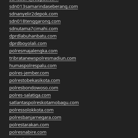
sdn013samarindaseberang.com
sdnanyelir2depok.com
sdn018tenggarong.com
sdnutama7cimahi.com
dprdlabuhanbatu.com
dprdboyolali.com
polresmajalengka.com
tribratanewspolresmadiun.com
humaspolrespalu.com
polres-jember.com
polrestobekasikota.com
polresbondowoso.com
polres-salatiga.com
satlantaspolreskotamobagu.com
polressolokkota.com
polresbanjarnegara.com
polrestarakan.com
polresnabire.com