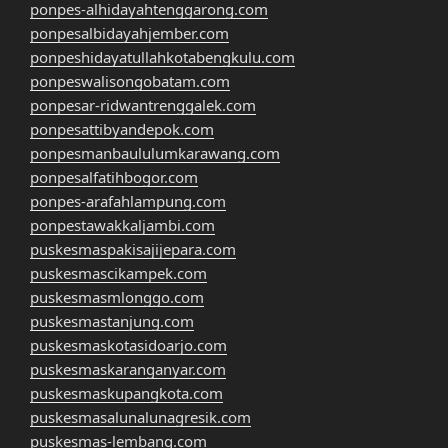
ponpes-alhidayahtenggarong.com
ponpesalbidayahjember.com
ponpeshidayatullahkotabengkulu.com
ponpeswalisongobatam.com
ponpesar-ridwantrenggalek.com
ponpesattibyandepok.com
ponpesmanbaululumkarawang.com
ponpesalfatihbogor.com
ponpes-arafahlampung.com
ponpestawakkaljambi.com
puskesmaspakisajijepara.com
puskesmascikampek.com
puskesmasmlonggo.com
puskesmastanjung.com
puskesmaskotasidoarjo.com
puskesmaskaranganyar.com
puskesmaskupangkota.com
puskesmasalunalunagresik.com
puskesmas-lembang.com