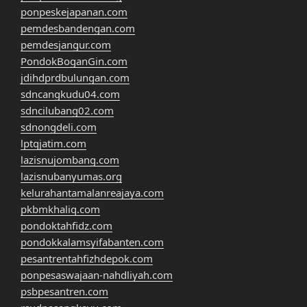
ponpeskejapanan.com
pemdesbandengan.com
pemdesjangur.com
PondokBoganGin.com
jdihdprdbulungan.com
sdncangkudu04.com
sdncilubang02.com
sdnongdeli.com
lptqjatim.com
lazisnujombang.com
lazisnubanyumas.org
kelurahantamalanreajaya.com
pkbmkhaliq.com
pondoktahfidz.com
pondokkalamsyifabanten.com
pesantrentahfizhdepok.com
ponpesaswajaan-nahdliyah.com
psbpesantren.com