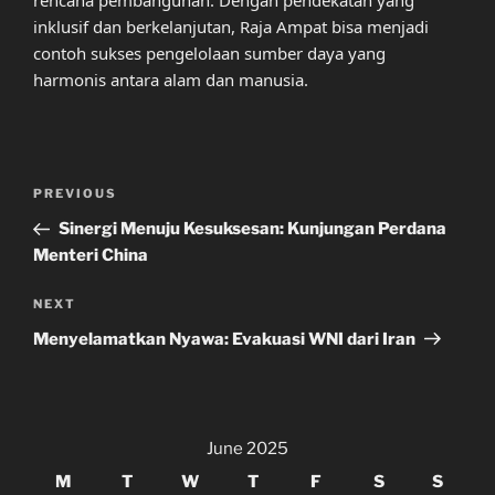
inklusif dan berkelanjutan, Raja Ampat bisa menjadi
contoh sukses pengelolaan sumber daya yang
harmonis antara alam dan manusia.
Post
Previous
PREVIOUS
navigation
Post
Sinergi Menuju Kesuksesan: Kunjungan Perdana
Menteri China
Next
NEXT
Post
Menyelamatkan Nyawa: Evakuasi WNI dari Iran
June 2025
M
T
W
T
F
S
S