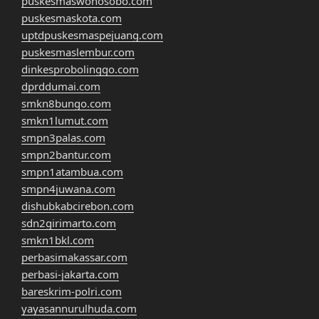
puskesmaswonosobo.com
puskesmaskota.com
uptdpuskesmaspejuang.com
puskesmaslembur.com
dinkesprobolinggo.com
dprddumai.com
smkn8bungo.com
smkn1lumut.com
smpn3palas.com
smpn2bantur.com
smpn1atambua.com
smpn4juwana.com
dishubkabcirebon.com
sdn2girimarto.com
smkn1bkl.com
perbasimakassar.com
perbasi-jakarta.com
bareskrim-polri.com
yayasannurulhuda.com