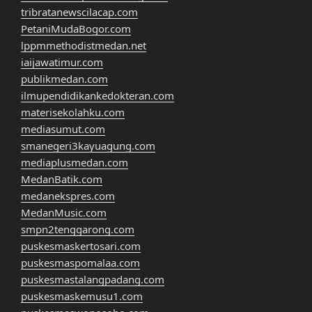
tribratanewscilacap.com
PetaniMudaBogor.com
lppmmethodistmedan.net
iaijawatimur.com
publikmedan.com
ilmupendidikankedokteran.com
materisekolahku.com
mediasumut.com
smanegeri3kayuagung.com
mediaplusmedan.com
MedanBatik.com
medanekspres.com
MedanMusic.com
smpn2tenggarong.com
puskesmaskertosari.com
puskesmaspomalaa.com
puskesmastalangpadang.com
puskesmaskemusu1.com