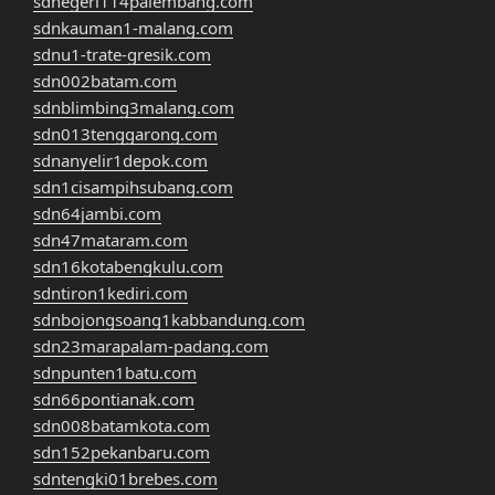
sdnegeri114palembang.com
sdnkauman1-malang.com
sdnu1-trate-gresik.com
sdn002batam.com
sdnblimbing3malang.com
sdn013tenggarong.com
sdnanyelir1depok.com
sdn1cisampihsubang.com
sdn64jambi.com
sdn47mataram.com
sdn16kotabengkulu.com
sdntiron1kediri.com
sdnbojongsoang1kabbandung.com
sdn23marapalam-padang.com
sdnpunten1batu.com
sdn66pontianak.com
sdn008batamkota.com
sdn152pekanbaru.com
sdntengki01brebes.com