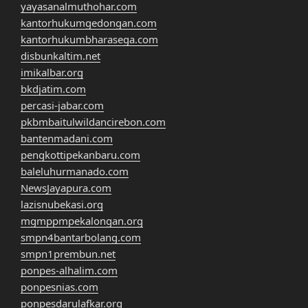
yayasanalmuthohar.com
kantorhukumgedongan.com
kantorhukumbharasega.com
disbunkaltim.net
imikalbar.org
bkdjatim.com
percasi-jabar.com
pkbmbaitulwildancirebon.com
bantenmadani.com
pengkottipekanbaru.com
baleluhurmanado.com
NewsJayapura.com
lazisnubekasi.org
mgmppmpekalongan.org
smpn4bantarbolang.com
smpn1prembun.net
ponpes-alhalim.com
ponpesnias.com
ponpesdarulafkar.org