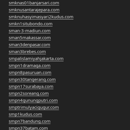
smknas01banjarsari.com
smknusantarajepara.com
smknuhasyimasyari2kudus.com
smkn1situbondo.com
sman-3-madiun.com
sman5makassar.com
sman3denpasar.com
sman3brebes.com
smpalislamiyahjakarta.com
smpn1dramaga.com
smpn8pasuruan.com
smpn30tangerang.com
smpn17surabaya.com
smpn2soreang.com
smpn4gunungputri.com
smptrimulyacigugur.com
smp1kudus.com
smpn7bandung.com
smpn37batam.com