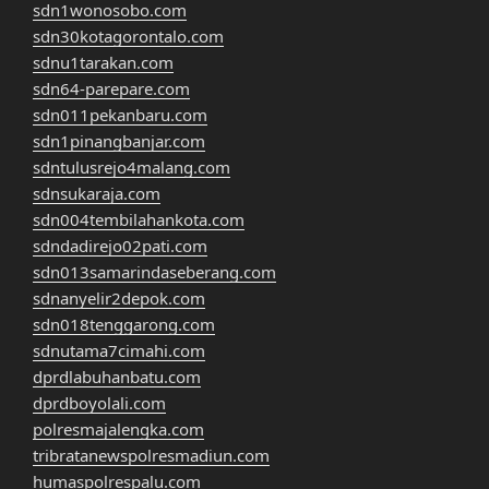
sdn1wonosobo.com
sdn30kotagorontalo.com
sdnu1tarakan.com
sdn64-parepare.com
sdn011pekanbaru.com
sdn1pinangbanjar.com
sdntulusrejo4malang.com
sdnsukaraja.com
sdn004tembilahankota.com
sdndadirejo02pati.com
sdn013samarindaseberang.com
sdnanyelir2depok.com
sdn018tenggarong.com
sdnutama7cimahi.com
dprdlabuhanbatu.com
dprdboyolali.com
polresmajalengka.com
tribratanewspolresmadiun.com
humaspolrespalu.com