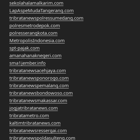
sekolahalamalkarim.com
LapAspeMudaTangerang.com
tribratanewspolressumedang.com
polresmetrodepok.com
polresserangkota.com
MetropolisIndonesia.com
spt-pajak.com
amanahanaknegeri.com
sma1jember.info
tribratanewsacehjaya.com
tribratanewsponorogo.com
tribratanewspemalang.com
tribratanewsbondowoso.com
tribratanewsmakassar.com
jogjatribratanews.com
tribratametro.com
kaltimtribratanews.com
tribratanewsressergai.com
tribratanewspoldasulteng.com