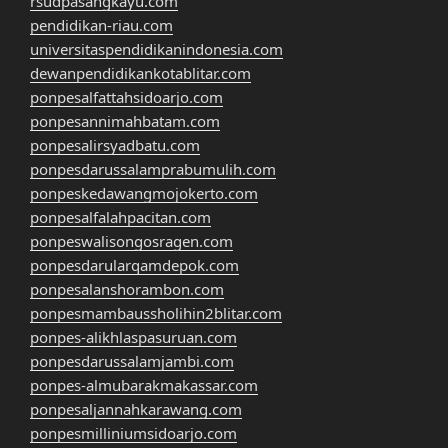
rsudpasangkayu.com
pendidikan-riau.com
universitaspendidikanindonesia.com
dewanpendidikankotablitar.com
ponpesalfattahsidoarjo.com
ponpesannimahbatam.com
ponpesalirsyadbatu.com
ponpesdarussalamprabumulih.com
ponpeskedawangmojokerto.com
ponpesalfalahpacitan.com
ponpeswalisongosragen.com
ponpesdarularqamdepok.com
ponpesalanshorambon.com
ponpesmambaussholihin2blitar.com
ponpes-alikhlaspasuruan.com
ponpesdarussalamjambi.com
ponpes-almubarakmakassar.com
ponpesaljannahkarawang.com
ponpesmilliniumsidoarjo.com