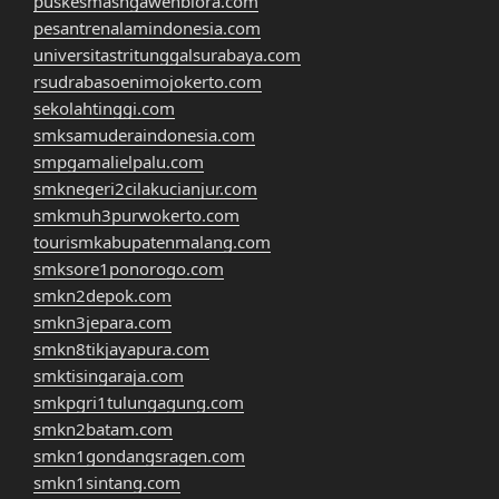
puskesmasngawenblora.com
pesantrenalamindonesia.com
universitastritunggalsurabaya.com
rsudrabasoenimojokerto.com
sekolahtinggi.com
smksamuderaindonesia.com
smpgamalielpalu.com
smknegeri2cilakucianjur.com
smkmuh3purwokerto.com
tourismkabupatenmalang.com
smksore1ponorogo.com
smkn2depok.com
smkn3jepara.com
smkn8tikjayapura.com
smktisingaraja.com
smkpgri1tulungagung.com
smkn2batam.com
smkn1gondangsragen.com
smkn1sintang.com