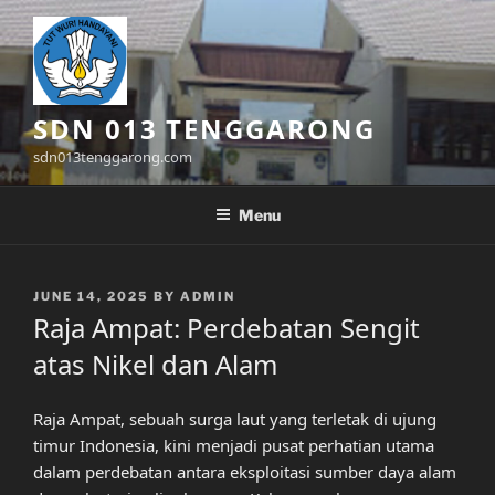
Skip
to
content
SDN 013 TENGGARONG
sdn013tenggarong.com
Menu
POSTED
JUNE 14, 2025
BY
ADMIN
ON
Raja Ampat: Perdebatan Sengit
atas Nikel dan Alam
Raja Ampat, sebuah surga laut yang terletak di ujung
timur Indonesia, kini menjadi pusat perhatian utama
dalam perdebatan antara eksploitasi sumber daya alam