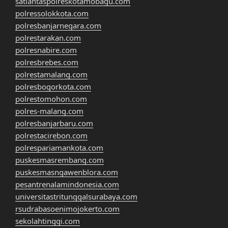
satlantaspolreskotamobagu.com
polressolokkota.com
polresbanjarnegara.com
polrestarakan.com
polresnabire.com
polresbrebes.com
polrestamalang.com
polresbogorkota.com
polrestomohon.com
polres-malang.com
polresbanjarbaru.com
polrestacirebon.com
polrespariamankota.com
puskesmasrembang.com
puskesmasngawenblora.com
pesantrenalamindonesia.com
universitastritunggalsurabaya.com
rsudrabasoenimojokerto.com
sekolahtinggi.com