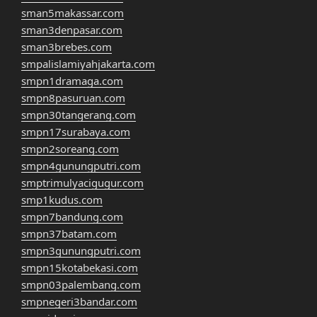
sman5makassar.com
sman3denpasar.com
sman3brebes.com
smpalislamiyahjakarta.com
smpn1dramaga.com
smpn8pasuruan.com
smpn30tangerang.com
smpn17surabaya.com
smpn2soreang.com
smpn4gunungputri.com
smptrimulyacigugur.com
smp1kudus.com
smpn7bandung.com
smpn37batam.com
smpn3gunungputri.com
smpn15kotabekasi.com
smpn03palembang.com
smpnegeri3bandar.com