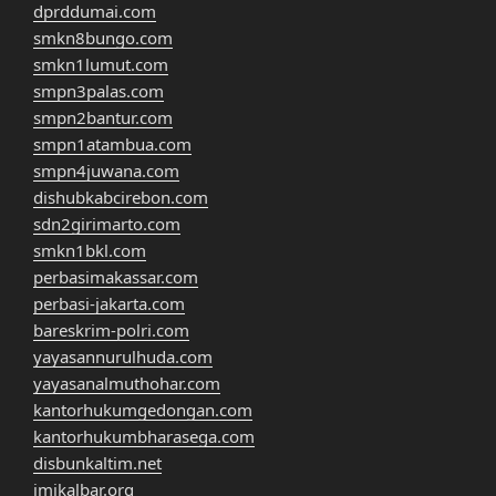
dprddumai.com
smkn8bungo.com
smkn1lumut.com
smpn3palas.com
smpn2bantur.com
smpn1atambua.com
smpn4juwana.com
dishubkabcirebon.com
sdn2girimarto.com
smkn1bkl.com
perbasimakassar.com
perbasi-jakarta.com
bareskrim-polri.com
yayasannurulhuda.com
yayasanalmuthohar.com
kantorhukumgedongan.com
kantorhukumbharasega.com
disbunkaltim.net
imikalbar.org