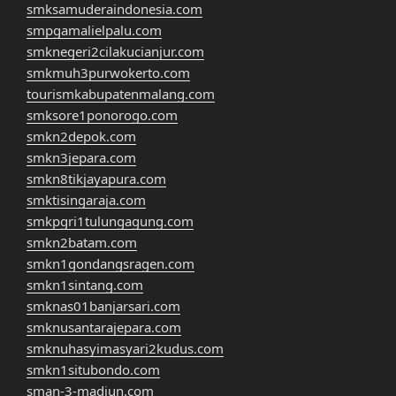
smksamuderaindonesia.com
smpgamalielpalu.com
smknegeri2cilakucianjur.com
smkmuh3purwokerto.com
tourismkabupatenmalang.com
smksore1ponorogo.com
smkn2depok.com
smkn3jepara.com
smkn8tikjayapura.com
smktisingaraja.com
smkpgri1tulungagung.com
smkn2batam.com
smkn1gondangsragen.com
smkn1sintang.com
smknas01banjarsari.com
smknusantarajepara.com
smknuhasyimasyari2kudus.com
smkn1situbondo.com
sman-3-madiun.com