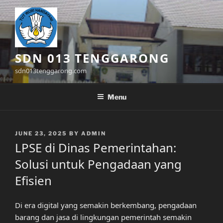
Skip
to
content
SDN 013 TENGGARONG
sdn013tenggarong.com
Menu
POSTED
JUNE 23, 2025
BY
ADMIN
ON
LPSE di Dinas Pemerintahan:
Solusi untuk Pengadaan yang
Efisien
Di era digital yang semakin berkembang, pengadaan
barang dan jasa di lingkungan pemerintah semakin