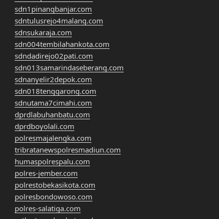
sdn1pinangbanjar.com
sdntulusrejo4malang.com
sdnsukaraja.com
sdn004tembilahankota.com
sdndadirejo02pati.com
sdn013samarindaseberang.com
sdnanyelir2depok.com
sdn018tenggarong.com
sdnutama7cimahi.com
dprdlabuhanbatu.com
dprdboyolali.com
polresmajalengka.com
tribratanewspolresmadiun.com
humaspolrespalu.com
polres-jember.com
polrestobekasikota.com
polresbondowoso.com
polres-salatiga.com