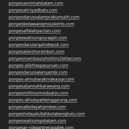
ponpesannimahbatam.com
ponpesalirsyadbatu.com
ponpesdarussalamprabumulih.com
ponpeskedawangmojokerto.com
ponpesalfalahpacitan.com
ponpeswalisongosragen.com
ponpesdarularqamdepok.com
ponpesalanshorambon.com
ponpesmambaussholihin2blitar.com
ponpes-alikhlaspasuruan.com
ponpesdarussalamjambi.com
ponpes-almubarakmakassar.com
ponpesaljannahkarawang.com
ponpesmilliniumsidoarjo.com
ponpes-alhidayahtenggarong.com
ponpesalbidayahjember.com
ponpeshidayatullahkotabengkulu.com
ponpeswalisongobatam.com
ponpesar-ridwantrenggalek.com