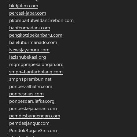
bkdjatim.com
percasi-jabar.com
pkbmbaitulwildancirebon.com
bantenmadani.com
pengkottipekanbaru.com
baleluhurmanado.com
NewsJayapura.com
lazisnubekasi.org
mgmppmpekalongan.org
smpn4bantarbolang.com
smpn1prembun.net
ponpes-alhalim.com
ponpesnias.com
ponpesdarulafkar.org
ponpeskejapanan.com
pemdesbandengan.com
pemdesjangur.com
PondokBoganGin.com