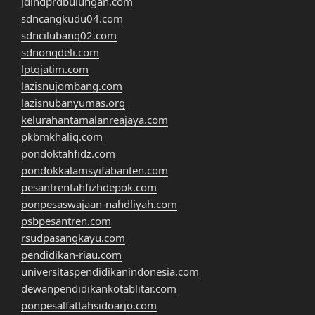
jdihdprdbulungan.com
sdncangkudu04.com
sdncilubang02.com
sdnongdeli.com
lptqjatim.com
lazisnujombang.com
lazisnubanyumas.org
kelurahantamalanreajaya.com
pkbmkhaliq.com
pondoktahfidz.com
pondokkalamsyifabanten.com
pesantrentahfizhdepok.com
ponpesaswajaan-nahdliyah.com
psbpesantren.com
rsudpasangkayu.com
pendidikan-riau.com
universitaspendidikanindonesia.com
dewanpendidikankotablitar.com
ponpesalfattahsidoarjo.com