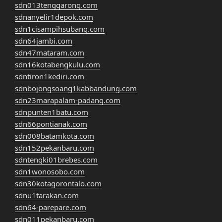
sdn013tenggarong.com
sdnanyelir1depok.com
sdn1cisampihsubang.com
sdn64jambi.com
sdn47mataram.com
sdn16kotabengkulu.com
sdntiron1kediri.com
sdnbojongsoang1kabbandung.com
sdn23marapalam-padang.com
sdnpunten1batu.com
sdn66pontianak.com
sdn008batamkota.com
sdn152pekanbaru.com
sdntengki01brebes.com
sdn1wonosobo.com
sdn30kotagorontalo.com
sdnu1tarakan.com
sdn64-parepare.com
sdn011pekanbaru.com