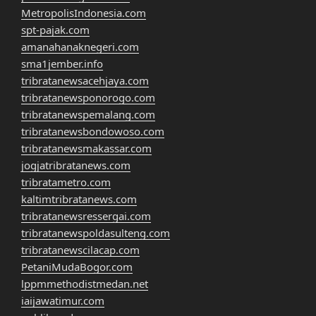
MetropolisIndonesia.com
spt-pajak.com
amanahanaknegeri.com
sma1jember.info
tribratanewsacehjaya.com
tribratanewsponorogo.com
tribratanewspemalang.com
tribratanewsbondowoso.com
tribratanewsmakassar.com
jogjatribratanews.com
tribratametro.com
kaltimtribratanews.com
tribratanewsressergai.com
tribratanewspoldasulteng.com
tribratanewscilacap.com
PetaniMudaBogor.com
lppmmethodistmedan.net
iaijawatimur.com