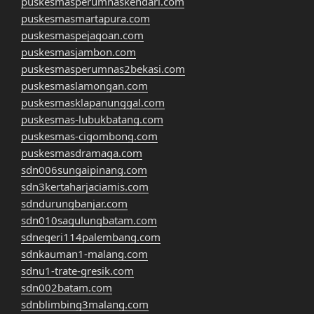
puskesmasperumnaskendari.com
puskesmasmartapura.com
puskesmaspejagoan.com
puskesmasjambon.com
puskesmasperumnas2bekasi.com
puskesmaslamongan.com
puskesmasklapanunggal.com
puskesmas-lubukbatang.com
puskesmas-cigombong.com
puskesmasdramaga.com
sdn006sungaipinang.com
sdn3kertaharjaciamis.com
sdndurungbanjar.com
sdn010sagulungbatam.com
sdnegeri114palembang.com
sdnkauman1-malang.com
sdnu1-trate-gresik.com
sdn002batam.com
sdnblimbing3malang.com