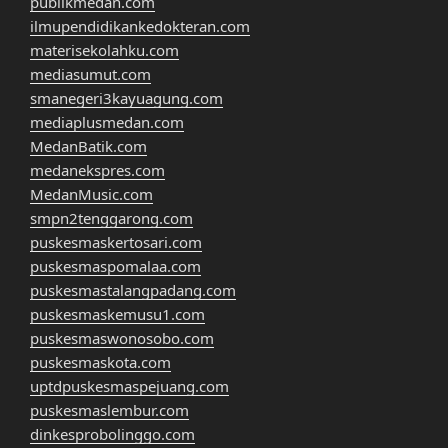
publikmedan.com
ilmupendidikankedokteran.com
materisekolahku.com
mediasumut.com
smanegeri3kayuagung.com
mediaplusmedan.com
MedanBatik.com
medanekspres.com
MedanMusic.com
smpn2tenggarong.com
puskesmaskertosari.com
puskesmaspomalaa.com
puskesmastalangpadang.com
puskesmaskemusu1.com
puskesmaswonosobo.com
puskesmaskota.com
uptdpuskesmaspejuang.com
puskesmaslembur.com
dinkesprobolinggo.com