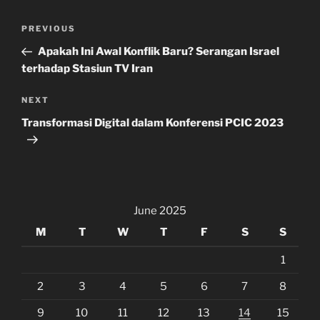
Post
Previous
PREVIOUS
navigation
Post
Apakah Ini Awal Konflik Baru? Serangan Israel
terhadap Stasiun TV Iran
Next
NEXT
Post
Transformasi Digital dalam Konferensi PCIC 2023
June 2025
M
T
W
T
F
S
S
1
2
3
4
5
6
7
8
9
10
11
12
13
14
15