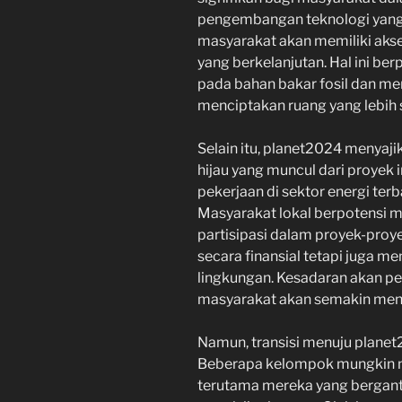
pengembangan teknologi yang 
masyarakat akan memiliki akse
yang berkelanjutan. Hal ini b
pada bahan bakar fosil dan me
menciptakan ruang yang lebih 
Selain itu, planet2024 menyaji
hijau yang muncul dari proyek
pekerjaan di sektor energi ter
Masyarakat lokal berpotensi 
partisipasi dalam proyek-pro
secara finansial tetapi juga m
lingkungan. Kesadaran akan pe
masyarakat akan semakin men
Namun, transisi menuju plane
Beberapa kelompok mungkin me
terutama mereka yang bergantu