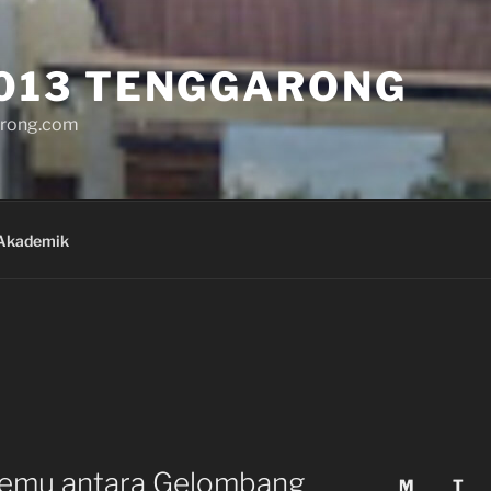
013 TENGGARONG
rong.com
Akademik
 Temu antara Gelombang
M
T