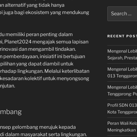
 alternatif yang tidak hanya
Search
pi juga bagi ekosistem yang mendukung
for:
du memiliki peran penting dalam
RECENT POS
ni, Planet2024 mengajak semua lapisan
rinovasi dan mengambil tindakan.
Mengenal Lebi
pemberdayaan, inisiatif ini bertujuan
Sejarah, Prest
lihan yang dapat diambil untuk
Mengenal Lebi
hadap lingkungan. Melalui keterlibatan
013 Tenggaro
ta kesadaran kolektif untuk menyongsong
njutan.
Mengenal Lebi
Tenggarong: P
Profil SDN 013
ombang
Kota Tenggaro
Peran Wali Ke
onsep gelombang merujuk kepada
Meningkatkan 
di dalam masyarakat serta lingkungan.