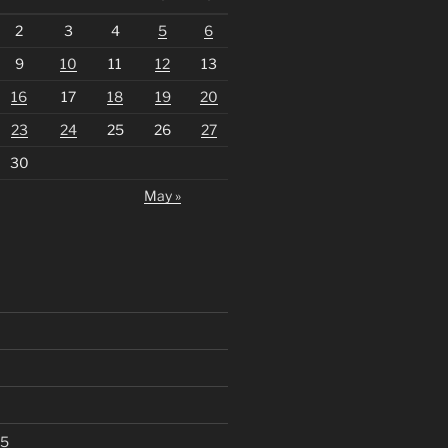
2
3
4
5
6
9
10
11
12
13
16
17
18
19
20
23
24
25
26
27
30
May »
25