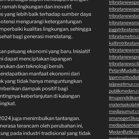
tribratanewsp
ramah lingkungan dan inovatif,
tribratanewsp
s yang lebih baik terhadap sumber daya
tribratanewsb
erpotensi mengurangi ketergantungan
tribratanewsm
mperbaiki kualitas lingkungan, sehingga
jogjatribratan
sehat bagi generasi mendatang.
tribratametro.
kaltimtribrata
tribratanewsre
kan peluang ekonomi yang baru. Inisiatif
tribratanewsp
 ini dapat menciptakan lapangan
tribratanewsci
barukan dan teknologi bersih.
PetaniMudaBo
mendapatkan manfaat ekonomi dari
lppmmethodis
yek yang tidak hanya menguntungkan
iaijawatimur.c
emberikan dampak positif bagi
publikmedan.
ntingnya keberlanjutan di kalangan
ilmupendidika
ingkat.
materisekolah
mediasumut.c
t2024 juga menimbulkan tantangan.
smanegeri3ka
mediaplusmed
rasa terancam oleh perubahan ini,
MedanBatik.c
ng pada industri tradisional yang tidak
medanekspres