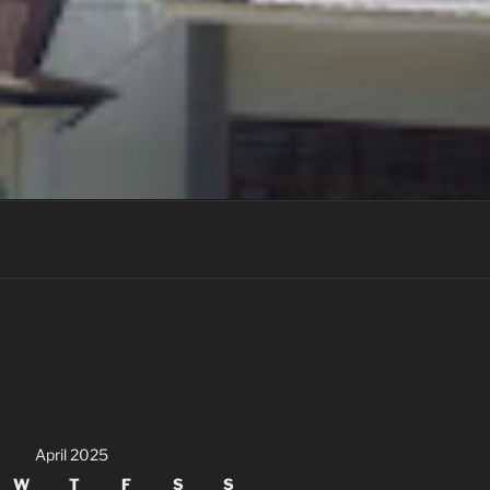
April 2025
W
T
F
S
S