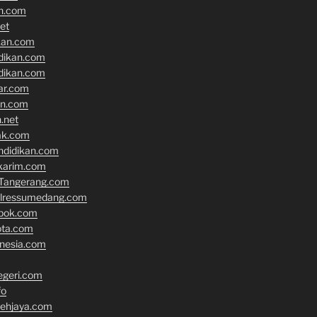
an.com
et
kan.com
idikan.com
idikan.com
ar.com
an.com
.net
ak.com
ndidikan.com
karim.com
Tangerang.com
olressumedang.com
epok.com
ota.com
onesia.com
geri.com
fo
cehjaya.com