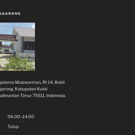
NGGARONG
rgatama Mulawarman, Rt 14, Bukit
ggarong, Kabupaten Kutai
alimantan Timur 75511, Indonesia.
06.00–14.00
Tutup