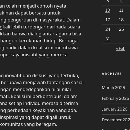
3
4
an telah menjadi contoh nyata
10
11
kinan dapat bersatu untuk
ing pengertian di masyarakat. Dalam
17
18
gkali lebih terdengar daripada suara
24
25
jukkan bahwa dialog antar-agama bisa
31
bangun kerukunan hidup. Berbagai
g hadir dalam koalisi ini membawa
« Feb
perkaya inisiatif yang mereka
ARCHIVES
 inovatif dan diskusi yang terbuka,
n berupaya menjawab tantangan sosial
March 2026
ngan mengedepankan nilai-nilai
ati, koalisi ini berkontribusi dalam
February 2026
na setiap individu merasa diterima
January 2026
ng perbedaan keyakinan yang ada.
inspirasi yang dapat digali untuk
December 20
 komunitas yang beragam.