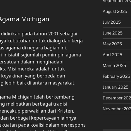
September 20
August 2025
r-Agama Michigan
July 2025
June 2025
 didirikan pada tahun 2001 sebagai
ya kebutuhan untuk dialog dan kerja
May 2025
s agama di negara bagian ini.
ari inisiatif sejumlah pemimpin agama
April 2025
persatuan dalam menghadapi
March 2025
ks. Misi mereka adalah untuk
keyakinan yang berbeda dan
February 2025
lebih baik di antara masyarakat.
January 2025
-Agama Michigan telah berkembang
December 20
ng melibatkan berbagai tradisi
November 20
encakup perwakilan dari Kristen,
 dan berbagai kepercayaan lainnya.
kuatan pada koalisi dalam merespons