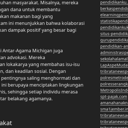
uhan masyarakat. Misalnya, mereka
pendidikanku.
berkaspendid
ngan dana untuk membantu
elearningpen
akan makanan bagi yang
statistikapen
cam ini menunjukkan bahwa kolaborasi
pendidikanku
an dampak positif yang besar bagi
situs-pendidi
gurupendidik
pendidikan-a
si Antar-Agama Michigan juga
administrasip
an advokasi. Mereka
sekolahalama
an lokakarya yang membahas isu-isu
LapAspeMuda
n, dan keadilan sosial. Dengan
tribratanews
 pentingnya saling menghormati dan
polresmetrod
polresserangk
 ini berupaya menciptakan lingkungan
MetropolisInd
nis, sehingga setiap individu merasa
spt-pajak.com
tar belakang agamanya.
amanahanakn
sma1jember.in
tribratanewsa
akat
tribratanews
tribratanews