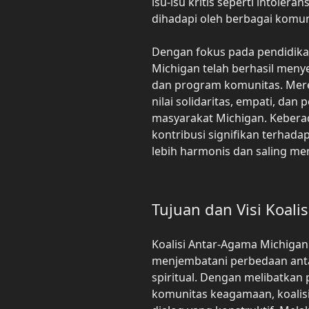
isu-isu kritis seperti intolera
dihadapi oleh berbagai komun
Dengan fokus pada pendidikan
Michigan telah berhasil meny
dan program komunitas. Mer
nilai solidaritas, empati, da
masyarakat Michigan. Keberad
kontribusi signifikan terha
lebih harmonis dan saling me
Tujuan dan Visi Koalis
Koalisi Antar-Agama Michiga
menjembatani perbedaan anta
spiritual. Dengan melibatkan
komunitas keagamaan, koalisi