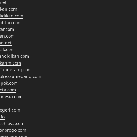
net
ikan.com
didikan.com
didikan.com
kar.com
kan.com
an.net
nak.com
endidikan.com
lkarim.com
Tangerang.com
polressumedang.com
epok.com
ota.com
onesia.com
egeri.com
fo
cehjaya.com
ponorogo.com
pemalang.com