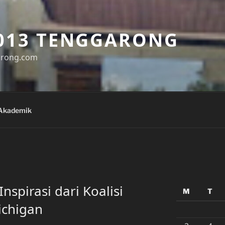
013 TENGGARONG
arong.com
Akademik
spirasi dari Koalisi
M
T
ichigan