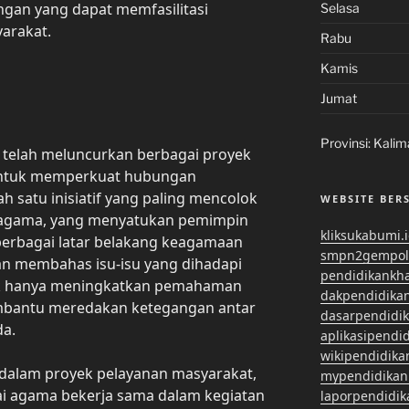
ingan yang dapat memfasilitasi
Selasa
arakat.
Rabu
Kamis
Jumat
Provinsi:
Kalim
 telah meluncurkan berbagai proyek
n untuk memperkuat hubungan
ah satu inisiatif yang paling mencolok
WEBSITE BER
s agama, yang menyatukan pemimpin
kliksukabumi.
berbagai latar belakang keagamaan
smpn2gempol
n membahas isu-isu yang dihadapi
pendidikankh
dak hanya meningkatkan pemahaman
dakpendidika
membantu meredakan ketegangan antar
dasarpendidi
a.
aplikasipendi
wikipendidika
ktif dalam proyek pelayanan masyarakat,
mypendidikan
ai agama bekerja sama dalam kegiatan
laporpendidi