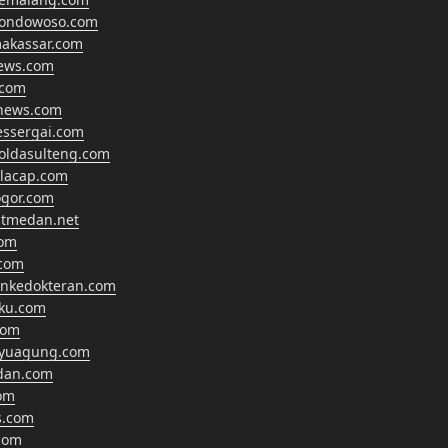
bondowoso.com
makassar.com
news.com
.com
anews.com
essergai.com
oldasulteng.com
ilacap.com
gor.com
tmedan.net
com
com
ankedokteran.com
hku.com
com
ayuagung.com
dan.com
om
s.com
com