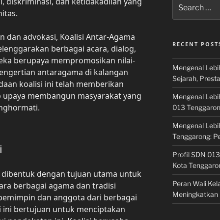
nsi, diskriminasi, dan ketidakadilan yang
Search
for:
itas.
 dan advokasi, Koalisi Antar-Agama
RECENT POST
elenggarakan berbagai acara, dialog,
eka berupaya mempromosikan nilai-
Mengenal Lebi
n pengertian antaragama di kalangan
Sejarah, Prest
aan koalisi ini telah memberikan
dap upaya membangun masyarakat yang
Mengenal Lebi
nghormati.
013 Tenggaro
Mengenal Lebi
Tenggarong: P
i
Profil SDN 013
Kota Tenggaro
n dibentuk dengan tujuan utama untuk
Peran Wali Ke
ra berbagai agama dan tradisi
Meningkatkan 
 pemimpin dan anggota dari berbagai
 ini bertujuan untuk menciptakan