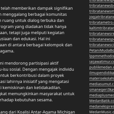
tribratanews
n telah memberikan dampak signifikan
tribratanews
an menggalang berbagai komunitas
jogjatribrata
an ruang untuk dialog terbuka dan
tribratametro
program yang diadakan tidak hanya
kaltimtribrat
an, tetapi juga meliputi kegiatan
tribratanewsr
siaan dan edukasi. Hal ini
tribratanewsp
an di antara berbagai kelompok dan
tribratanewsc
PetaniMudaBo
 agama.
lppmmethodis
iaijawatimur.
 ini mendorong partisipasi aktif
publikmedan.
-isu sosial. Dengan mengajak individu
ilmupendidik
 untuk berkontribusi dalam proyek
materisekola
asi lahirnya inisiatif yang mengatasi
mediasumut.
i kemiskinan dan ketidakadilan.
smanegeri3k
ngkat memungkinkan masyarakat untuk
mediaplusme
terhadap kebutuhan sesama.
MedanBatik.c
medanekspre
ang dari Koalisi Antar-Agama Michigan
MedanMusic.