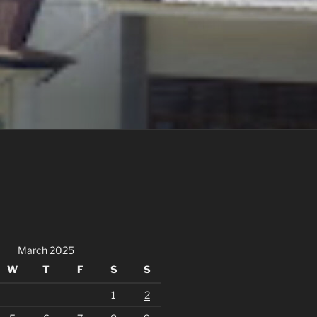
March 2025
W
T
F
S
S
1
2