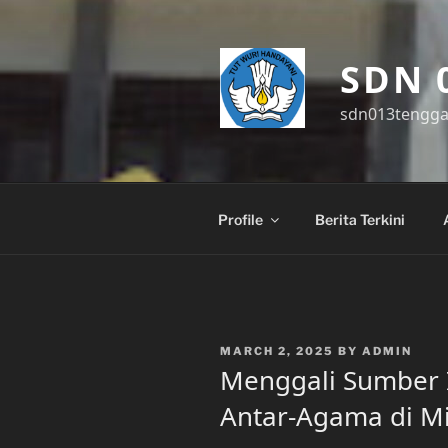
Skip
to
content
SDN 
sdn013tengg
Profile
Berita Terkini
POSTED
MARCH 2, 2025
BY
ADMIN
ON
Menggali Sumber In
Antar-Agama di M