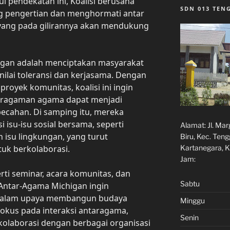
ui pendekatan ini, Koalisi berusaha
SDN 013 TE
g pengertian dan menghormati antar
yang pada gilirannya akan mendukung
higan adalah menciptakan masyarakat
nilai toleransi dan kerjasama. Dengan
royek komunitas, koalisi ini ingin
ragaman agama dapat menjadi
ecahan. Di samping itu, mereka
isu-isu sosial bersama, seperti
Alamat:
Jl. Ma
n isu lingkungan, yang turut
Biru, Kec. Ten
uk berkolaborasi.
Kartanegara, K
Jam:
perti seminar, acara komunitas, dan
Sabtu
 Antar-Agama Michigan ingin
 dalam upaya membangun budaya
Minggu
 fokus pada interaksi antaragama,
Senin
rkolaborasi dengan berbagai organisasi