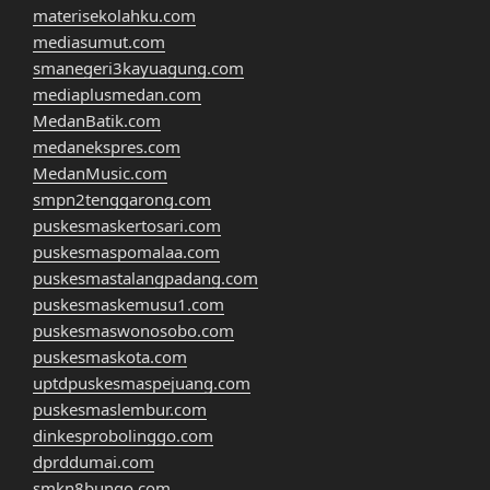
materisekolahku.com
mediasumut.com
smanegeri3kayuagung.com
mediaplusmedan.com
MedanBatik.com
medanekspres.com
MedanMusic.com
smpn2tenggarong.com
puskesmaskertosari.com
puskesmaspomalaa.com
puskesmastalangpadang.com
puskesmaskemusu1.com
puskesmaswonosobo.com
puskesmaskota.com
uptdpuskesmaspejuang.com
puskesmaslembur.com
dinkesprobolinggo.com
dprddumai.com
smkn8bungo.com