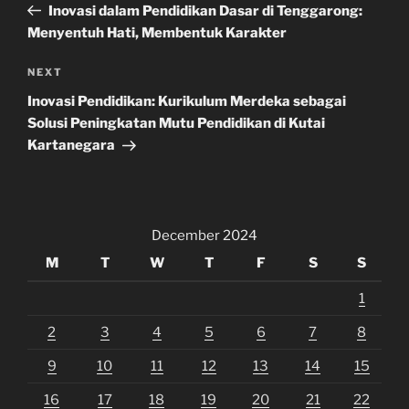
Post
Inovasi dalam Pendidikan Dasar di Tenggarong:
Menyentuh Hati, Membentuk Karakter
Next
NEXT
Post
Inovasi Pendidikan: Kurikulum Merdeka sebagai
Solusi Peningkatan Mutu Pendidikan di Kutai
Kartanegara
December 2024
M
T
W
T
F
S
S
1
2
3
4
5
6
7
8
9
10
11
12
13
14
15
16
17
18
19
20
21
22