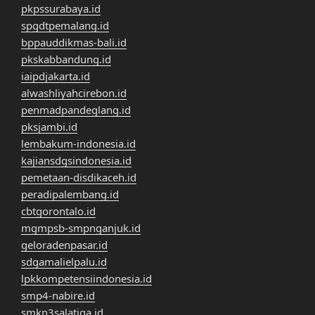
pkpssurabaya.id
spgdtpemalang.id
bppauddikmas-bali.id
pkskabbandung.id
iaipdjakarta.id
alwashliyahcirebon.id
penmadpandeglang.id
pksjambi.id
lembakum-indonesia.id
kajiansdgsindonesia.id
pemetaan-disdikaceh.id
peradipalembang.id
cbtgorontalo.id
mgmpsb-smpnganjuk.id
geloradenpasar.id
sdgamalielpalu.id
lpkkompetensiindonesia.id
smp4-nabire.id
smkn3salatiga.id