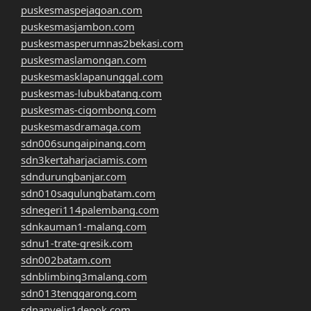
puskesmaspejagoan.com
puskesmasjambon.com
puskesmasperumnas2bekasi.com
puskesmaslamongan.com
puskesmasklapanunggal.com
puskesmas-lubukbatang.com
puskesmas-cigombong.com
puskesmasdramaga.com
sdn006sungaipinang.com
sdn3kertaharjaciamis.com
sdndurungbanjar.com
sdn010sagulungbatam.com
sdnegeri114palembang.com
sdnkauman1-malang.com
sdnu1-trate-gresik.com
sdn002batam.com
sdnblimbing3malang.com
sdn013tenggarong.com
sdnanyelir1depok.com