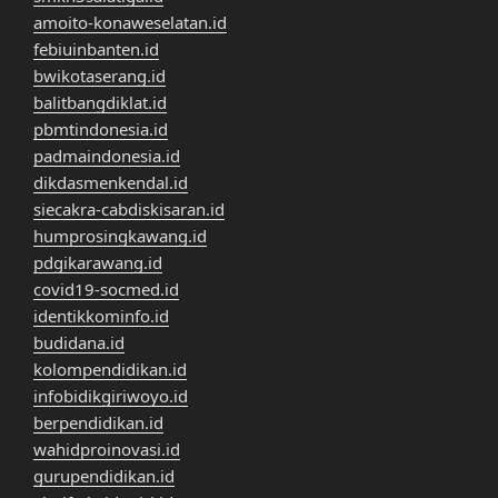
amoito-konaweselatan.id
febiuinbanten.id
bwikotaserang.id
balitbangdiklat.id
pbmtindonesia.id
padmaindonesia.id
dikdasmenkendal.id
siecakra-cabdiskisaran.id
humprosingkawang.id
pdgikarawang.id
covid19-socmed.id
identikkominfo.id
budidana.id
kolompendidikan.id
infobidikgiriwoyo.id
berpendidikan.id
wahidproinovasi.id
gurupendidikan.id