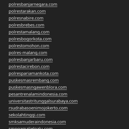
polresbanjarnegara.com
polrestarakan.com
polresnabire.com
polresbrebes.com
polrestamalang.com
polresbogorkota.com
polrestomohon.com
polres-malang.com
polresbanjarbaru.com
polrestacirebon.com
polrespariamankota.com
puskesmasrembang.com
puskesmasngawenblora.com
pesantrenalamindonesia.com
universitastritunggalsurabaya.com
rsudrabasoenimojokerto.com
sekolahtinggi.com
smksamuderaindonesia.com
smpgamalielpalu.com