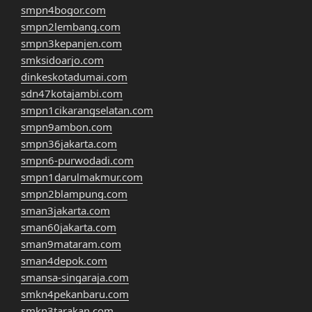
smpn4bogor.com
smpn2lembang.com
smpn3kepanjen.com
smksidoarjo.com
dinkeskotadumai.com
sdn47kotajambi.com
smpn1cikarangselatan.com
smpn9ambon.com
smpn36jakarta.com
smpn6-purwodadi.com
smpn1darulmakmur.com
smpn2blampung.com
sman3jakarta.com
sman60jakarta.com
sman9mataram.com
sman4depok.com
smansa-singaraja.com
smkn4pekanbaru.com
smkn3tarakan.com