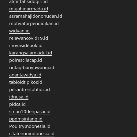
almiftahsidogiri.id
mujahidarmada.id
asramahajidonohudan.id
motivatorpendidikan.id
widyan.id
relawancovid19.id
inovasidepok.id
karangsalamkidul.id
polrescilacap.id
untag-banyuwangi.id
anantawidya.id
tabloidtipikor.id
pesantrentahfidz.id
idnusa.id
pidca.id
sman10denpasar.id
ppdmsintang.id
PoultryIndonesia.id
citatenunindonesia.id