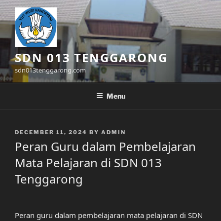
Skip
to
content
SDN 013 TENGGARONG
sdn013tenggarong.com
Menu
POSTED
DECEMBER 11, 2024
BY
ADMIN
ON
Peran Guru dalam Pembelajaran
Mata Pelajaran di SDN 013
Tenggarong
Peran guru dalam pembelajaran mata pelajaran di SDN