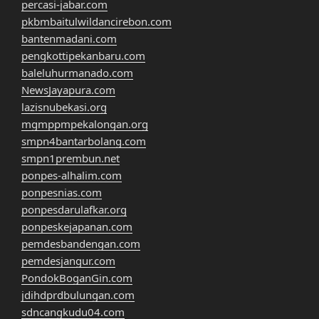
percasi-jabar.com
pkbmbaitulwildancirebon.com
bantenmadani.com
pengkottipekanbaru.com
baleluhurmanado.com
NewsJayapura.com
lazisnubekasi.org
mgmppmpekalongan.org
smpn4bantarbolang.com
smpn1prembun.net
ponpes-alhalim.com
ponpesnias.com
ponpesdarulafkar.org
ponpeskejapanan.com
pemdesbandengan.com
pemdesjangur.com
PondokBoganGin.com
jdihdprdbulungan.com
sdncangkudu04.com