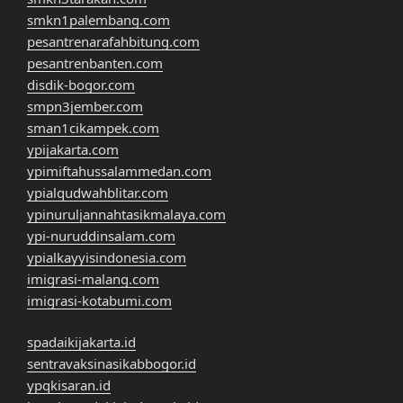
smkn1palembang.com
pesantrenarafahbitung.com
pesantrenbanten.com
disdik-bogor.com
smpn3jember.com
sman1cikampek.com
ypijakarta.com
ypimiftahussalammedan.com
ypialqudwahblitar.com
ypinuruljannahtasikmalaya.com
ypi-nuruddinsalam.com
ypialkayyisindonesia.com
imigrasi-malang.com
imigrasi-kotabumi.com
spadaikijakarta.id
sentravaksinasikabbogor.id
ypqkisaran.id