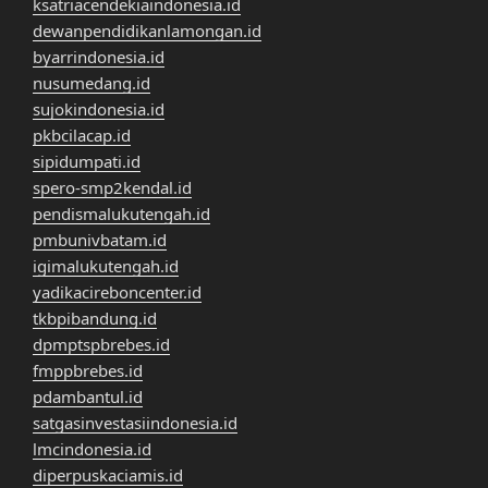
ksatriacendekiaindonesia.id
dewanpendidikanlamongan.id
byarrindonesia.id
nusumedang.id
sujokindonesia.id
pkbcilacap.id
sipidumpati.id
spero-smp2kendal.id
pendismalukutengah.id
pmbunivbatam.id
igimalukutengah.id
yadikacireboncenter.id
tkbpibandung.id
dpmptspbrebes.id
fmppbrebes.id
pdambantul.id
satgasinvestasiindonesia.id
lmcindonesia.id
diperpuskaciamis.id