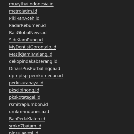
muaythaiindonesia.id
metrojatim.id
PikiRanAceh.id
RadarKebumen.id
BaliGlobalNews.id
SidiKlamPung.id
MyDentistGorontalo.id
MasjidJamiMalang.id
dekopindakabserang.id
DinarsPusPurbalingga.id
dpmptsp-pemkomedan.id
perkisurabaya.id
pkscibinong.id
pkskotategal.id
rsmitraplumbon.id
umkm-indonesia.id
BapPedaKlaten.id
smkn7batam.id
plnsulawesi.id