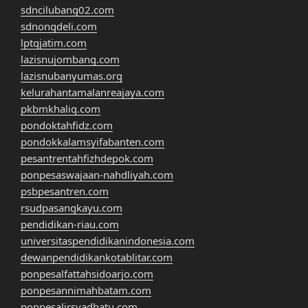
sdncilubang02.com
sdnongdeli.com
lptqjatim.com
lazisnujombang.com
lazisnubanyumas.org
kelurahantamalanreajaya.com
pkbmkhaliq.com
pondoktahfidz.com
pondokkalamsyifabanten.com
pesantrentahfizhdepok.com
ponpesaswajaan-nahdliyah.com
psbpesantren.com
rsudpasangkayu.com
pendidikan-riau.com
universitaspendidikanindonesia.com
dewanpendidikankotablitar.com
ponpesalfattahsidoarjo.com
ponpesannimahbatam.com
ponpesalirsyadbatu.com