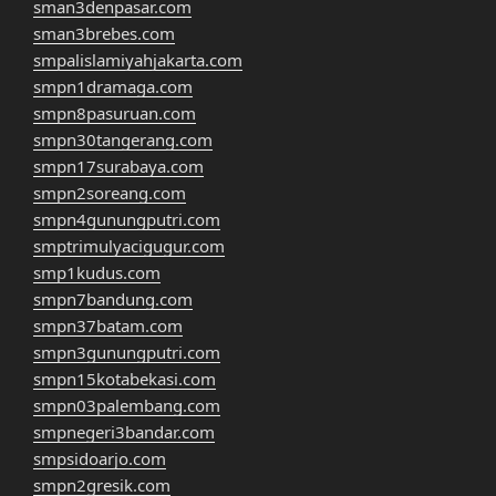
sman3denpasar.com
sman3brebes.com
smpalislamiyahjakarta.com
smpn1dramaga.com
smpn8pasuruan.com
smpn30tangerang.com
smpn17surabaya.com
smpn2soreang.com
smpn4gunungputri.com
smptrimulyacigugur.com
smp1kudus.com
smpn7bandung.com
smpn37batam.com
smpn3gunungputri.com
smpn15kotabekasi.com
smpn03palembang.com
smpnegeri3bandar.com
smpsidoarjo.com
smpn2gresik.com