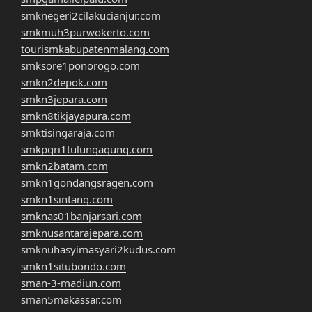
smknegeri2cilakucianjur.com
smkmuh3purwokerto.com
tourismkabupatenmalang.com
smksore1ponorogo.com
smkn2depok.com
smkn3jepara.com
smkn8tikjayapura.com
smktisingaraja.com
smkpgri1tulungagung.com
smkn2batam.com
smkn1gondangsragen.com
smkn1sintang.com
smknas01banjarsari.com
smknusantarajepara.com
smknuhasyimasyari2kudus.com
smkn1situbondo.com
sman-3-madiun.com
sman5makassar.com