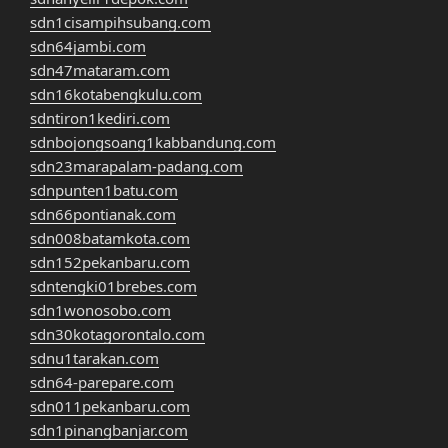
sdn1cisampihsubang.com
sdn64jambi.com
sdn47mataram.com
sdn16kotabengkulu.com
sdntiron1kediri.com
sdnbojongsoang1kabbandung.com
sdn23marapalam-padang.com
sdnpunten1batu.com
sdn66pontianak.com
sdn008batamkota.com
sdn152pekanbaru.com
sdntengki01brebes.com
sdn1wonosobo.com
sdn30kotagorontalo.com
sdnu1tarakan.com
sdn64-parepare.com
sdn011pekanbaru.com
sdn1pinangbanjar.com