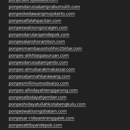
ponpesdarussalamprabumulih.com
ponpeskedawangmojokerto.com
ponpesalfalahpacitan.com
ponpeswalisongosragen.com
ponpesdarularqamdepok.com
ponpesalanshorambon.com
ponpesmambaussholihin2blitar.com
ponpes-alikhlaspasuruan.com
ponpesdarussalamjambi.com
ponpes-almubarakmakassar.com
ponpesaljannahkarawang.com
ponpesmilliniumsidoarjo.com
ponpes-alhidayahtenggarong.com
ponpesalbidayahjember.com
ponpeshidayatullahkotabengkulu.com
ponpeswalisongobatam.com
ponpesar-ridwantrenggalek.com
ponpesattibyandepok.com