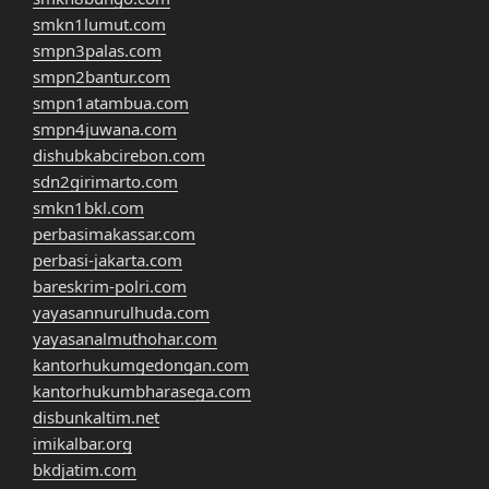
smkn1lumut.com
smpn3palas.com
smpn2bantur.com
smpn1atambua.com
smpn4juwana.com
dishubkabcirebon.com
sdn2girimarto.com
smkn1bkl.com
perbasimakassar.com
perbasi-jakarta.com
bareskrim-polri.com
yayasannurulhuda.com
yayasanalmuthohar.com
kantorhukumgedongan.com
kantorhukumbharasega.com
disbunkaltim.net
imikalbar.org
bkdjatim.com