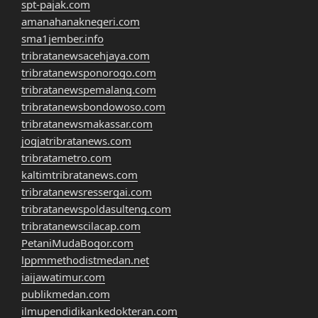
spt-pajak.com
amanahanaknegeri.com
sma1jember.info
tribratanewsacehjaya.com
tribratanewsponorogo.com
tribratanewspemalang.com
tribratanewsbondowoso.com
tribratanewsmakassar.com
jogjatribratanews.com
tribratametro.com
kaltimtribratanews.com
tribratanewsressergai.com
tribratanewspoldasulteng.com
tribratanewscilacap.com
PetaniMudaBogor.com
lppmmethodistmedan.net
iaijawatimur.com
publikmedan.com
ilmupendidikankedokteran.com