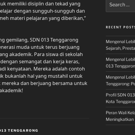
Search
k memiliki disiplin dan tekad yang
for:
 belajar dengan sungguh-sungguh dan
h materi pelajaran yang diberikan,”
RECENT POST
ng gemilang, SDN 013 Tenggarong
Mengenal Lebi
generasi muda untuk terus berjuang
Sejarah, Prest
ang akademik. Para siswa di sekolah
Mengenal Lebi
 dengan semangat dan kerja keras,
013 Tenggaro
adi kenyataan. Mereka adalah contoh
k bukanlah hal yang mustahil untuk
Mengenal Lebi
jejak mereka dan berjuang bersama untuk
Tenggarong: P
 akademik!
Profil SDN 013
Kota Tenggaro
Peran Wali Ke
Meningkatkan 
013 TENGGARONG