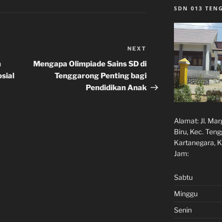
SDN 013 TE
NEXT
Next
Post
m
Mengapa Olimpiade Sains SD di
sial
Tenggarong Penting bagi
Pendidikan Anak
Alamat:
Jl. Ma
Biru, Kec. Ten
Kartanegara, K
Jam:
Sabtu
Minggu
Senin