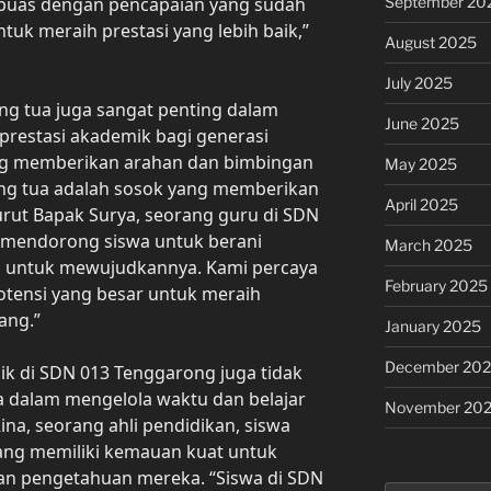
September 20
 puas dengan pencapaian yang sudah
uk meraih prestasi yang lebih baik,”
August 2025
July 2025
ang tua juga sangat penting dalam
June 2025
 prestasi akademik bagi generasi
ng memberikan arahan dan bimbingan
May 2025
ng tua adalah sosok yang memberikan
April 2025
rut Bapak Surya, seorang guru di SDN
u mendorong siswa untuk berani
March 2025
s untuk mewujudkannya. Kami percaya
February 2025
otensi yang besar untuk meraih
ang.”
January 2025
December 20
ik di SDN 013 Tenggarong juga tidak
wa dalam mengelola waktu dan belajar
November 20
ina, seorang ahli pendidikan, siswa
ang memiliki kemauan kuat untuk
kan pengetahuan mereka. “Siswa di SDN