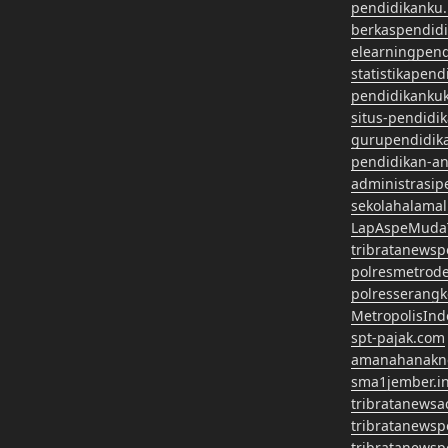
pendidikanku.
berkaspendid
elearningpen
statistikapen
pendidikanku
situs-pendidi
gurupendidik
pendidikan-a
administrasip
sekolahalama
LapAspeMuda
tribratanews
polresmetrod
polresserangk
MetropolisInd
spt-pajak.com
amanahanakn
sma1jember.in
tribratanewsa
tribratanews
tribratanews