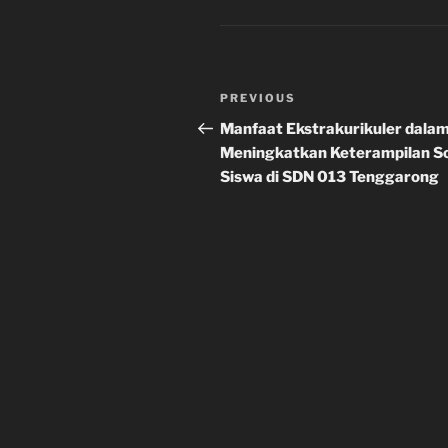
Post
Previous
PREVIOUS
navigation
Post
Manfaat Ekstrakurikuler dala
Meningkatkan Keterampilan So
Siswa di SDN 013 Tenggarong