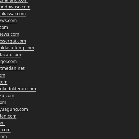
bondowoso.com
makassar.com
news.com
.com
anews.com
essergai.com
oldasulteng.com
ilacap.com
gor.com
tmedan.net
com
com
ankedokteran.com
hku.com
com
ayuagung.com
dan.com
om
s.com
com