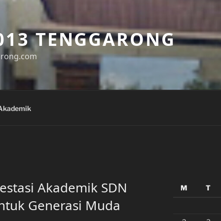
013 TENGGARONG
arong.com
Akademik
Prestasi Akademik SDN
M
T
ntuk Generasi Muda