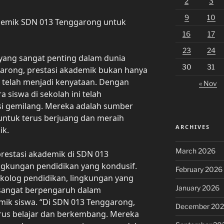
2
3
9
10
ademik SDN 013 Tenggarong untuk
16
17
23
24
 yang sangat penting dalam dunia
30
31
garong, prestasi akademik bukan hanya
telah menjadi kenyataan. Dengan
« Nov
 siswa di sekolah ini telah
i gemilang. Mereka adalah sumber
 untuk terus berjuang dan meraih
ARCHIVES
ik.
March 2026
prestasi akademik di SDN 013
ngkungan pendidikan yang kondusif.
February 2026
ikolog pendidikan, lingkungan yang
January 2026
sangat berpengaruh dalam
mik siswa. “Di SDN 013 Tenggarong,
December 20
erus belajar dan berkembang. Mereka