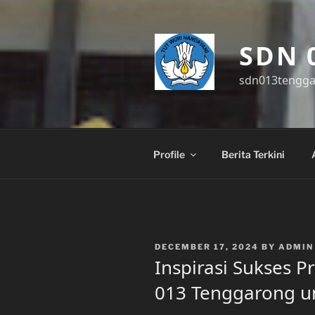
Skip
to
content
SDN 
sdn013tengg
Profile
Berita Terkini
POSTED
DECEMBER 17, 2024
BY
ADMIN
ON
Inspirasi Sukses 
013 Tenggarong u