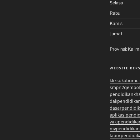
Selasa
Rabu
Kamis
Jumat
Provinsi:
Kalim
WEBSITE BER
kliksukabumi.
smpn2gempol
pendidikankh
dakpendidika
dasarpendidi
aplikasipendi
wikipendidika
mypendidikan
laporpendidi