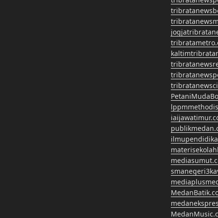
tribratanews
tribratanews
jogjatribrata
tribratametro
kaltimtribrat
tribratanewsr
tribratanewsp
tribratanewsc
PetaniMudaBo
lppmmethodis
iaijawatimur.
publikmedan.
ilmupendidik
materisekola
mediasumut.
smanegeri3k
mediaplusme
MedanBatik.c
medanekspre
MedanMusic.