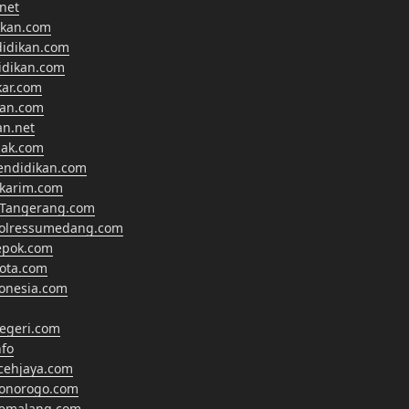
net
ikan.com
didikan.com
didikan.com
kar.com
kan.com
an.net
nak.com
endidikan.com
lkarim.com
Tangerang.com
polressumedang.com
epok.com
ota.com
onesia.com
egeri.com
fo
cehjaya.com
ponorogo.com
pemalang.com