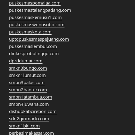
puskesmaspomalaa.com
puskesmastalangpadang.com
puskesmaskemusu1.com
puskesmaswonosobo.com
puskesmaskota.com
uptdpuskesmaspejuang.com
puskesmaslembur.com
dinkesprobolinggo.com
dprddumai.com
smkn8bungo.com
smkn1lumut.com
smpn3palas.com
smpn2bantur.com
smpn1atambua.com
smpn4juwana.com
dishubkabcirebon.com
sdn2girimarto.com
smkn1bkl.com
perbasimakassar.com