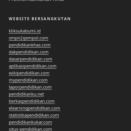
WEBSITE BERSANGKUTAN
kliksukabumi.id
smpn2gempol.com
pendidikankhas.com
dakpendidikan.com
dasarpendidikan.com
aplikasipendidikan.com
wikipendidikan.com
mypendidikan.com
laporpendidikan.com
pendidikanku.net
berkaspendidikan.com
elearningpendidikan.com
statistikapendidikan.com
pendidikankukar.com
situs-pendidikan.com