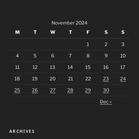
November 2024
M
T
W
T
F
S
S
1
2
3
4
5
6
7
8
9
10
11
12
13
14
15
16
17
18
19
20
21
22
23
24
25
26
27
28
29
30
Dec »
ARCHIVES