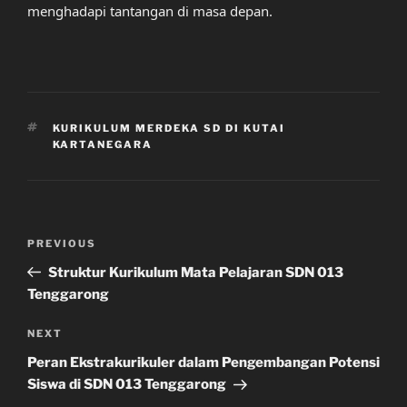
menghadapi tantangan di masa depan.
TAGS
KURIKULUM MERDEKA SD DI KUTAI
KARTANEGARA
Post
Previous
PREVIOUS
navigation
Post
Struktur Kurikulum Mata Pelajaran SDN 013
Tenggarong
Next
NEXT
Post
Peran Ekstrakurikuler dalam Pengembangan Potensi
Siswa di SDN 013 Tenggarong