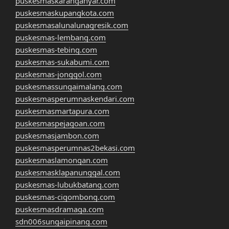
puskesmaskaranganyar.com
puskesmaskupangkota.com
puskesmasalunalunagresik.com
puskesmas-lembang.com
puskesmas-tebing.com
puskesmas-sukabumi.com
puskesmas-jonggol.com
puskesmassungaimalang.com
puskesmasperumnaskendari.com
puskesmasmartapura.com
puskesmaspejagoan.com
puskesmasjambon.com
puskesmasperumnas2bekasi.com
puskesmaslamongan.com
puskesmasklapanunggal.com
puskesmas-lubukbatang.com
puskesmas-cigombong.com
puskesmasdramaga.com
sdn006sungaipinang.com