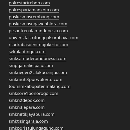
polrestacirebon.com
polrespariamankota.com
puskesmasrembang.com
puskesmasngawenblora.com
pesantrenalamindonesia.com
universitastritunggalsurabaya.com
rsudrabasoenimojokerto.com
sekolahtinggi.com
smksamuderaindonesia.com
smpgamalielpalu.com
smknegeri2cilakucianjur.com
smkmuh3purwokerto.com
tourismkabupatenmalang.com
smksore1ponorogo.com
smkn2depok.com
smkn3jepara.com
smkn8tikjayapura.com
smktisingaraja.com
smkpgri1tulungagung.com