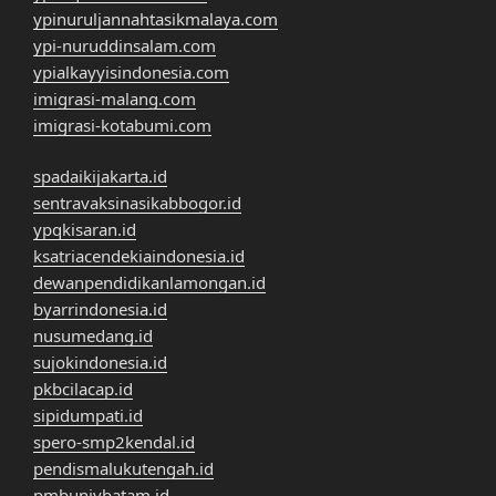
ypinuruljannahtasikmalaya.com
ypi-nuruddinsalam.com
ypialkayyisindonesia.com
imigrasi-malang.com
imigrasi-kotabumi.com
spadaikijakarta.id
sentravaksinasikabbogor.id
ypqkisaran.id
ksatriacendekiaindonesia.id
dewanpendidikanlamongan.id
byarrindonesia.id
nusumedang.id
sujokindonesia.id
pkbcilacap.id
sipidumpati.id
spero-smp2kendal.id
pendismalukutengah.id
pmbunivbatam.id