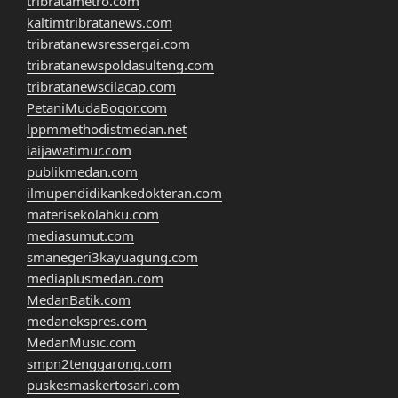
tribratametro.com
kaltimtribratanews.com
tribratanewsressergai.com
tribratanewspoldasulteng.com
tribratanewscilacap.com
PetaniMudaBogor.com
lppmmethodistmedan.net
iaijawatimur.com
publikmedan.com
ilmupendidikankedokteran.com
materisekolahku.com
mediasumut.com
smanegeri3kayuagung.com
mediaplusmedan.com
MedanBatik.com
medanekspres.com
MedanMusic.com
smpn2tenggarong.com
puskesmaskertosari.com