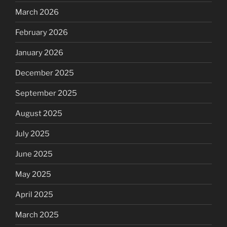
March 2026
February 2026
January 2026
December 2025
September 2025
August 2025
July 2025
June 2025
May 2025
April 2025
March 2025