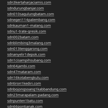
sdn3kertaharjaciamis.com
sdndurungbanjar.com
sdn010sagulungbatam.com
sdnegeri114palembang.com
sdnkauman1-malang.com
sdnu1-trate-gresik.com
sdn002batam.com
sdnblimbing3malang.com
sdn013tenggarong.com
sdnanyelir1depok.com
sdn1cisampihsubang.com
sdn64jambi.com
sdn47mataram.com
sdn16kotabengkulu.com
sdntiron1kediri.com
sdnbojongsoang1kabbandung.com
sdn23marapalam-padang.com
sdnpunten1batu.com
sdn66pontianak.com