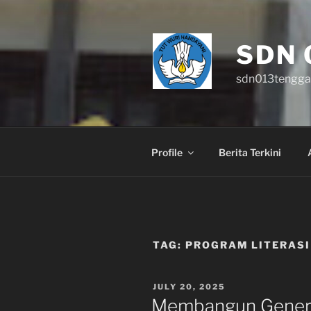
Skip
to
content
SDN 
sdn013tengga
Profile
Berita Terkini
TAG:
PROGRAM LITERASI
POSTED
JULY 20, 2025
ON
Membangun Genera