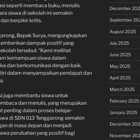
rasi seperti membaca buku, menulis
December 20
ara siswa di sekolah ini semakin
September 20
an berpikir kritis.
August 2025
garong, Bapak Surya, mengungkapkan
 memberikan dampak positif yang
July 2025
sekolah tersebut. “Kami melihat
June 2025
lam kemampuan siswa dalam
ka dan berkomunikasi dengan baik.
May 2025
 diri dalam menyampaikan pendapat dan
April 2025
a.
March 2025
asi juga membantu siswa untuk
February 2025
baca dan menulis, yang merupakan
t penting dalam proses belajar-
January 2025
iswa di SDN 013 Tenggarong semakin
December 20
gan di masa depan dan menjadi
a perubahan yang positif bagi
November 20