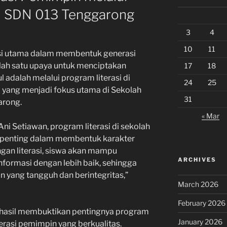
di SDN 013 Tenggarong
3
4
10
11
i utama dalam membentuk generasi
lah satu upaya untuk menciptakan
17
18
adalah melalui program literasi di
24
25
ga yang menjadi fokus utama di Sekolah
31
arong.
« Mar
Ani Setiawan, program literasi di sekolah
 penting dalam membentuk karakter
gan literasi, siswa akan mampu
ARCHIVES
formasi dengan lebih baik, sehingga
 yang tangguh dan berintegritas,”
March 2026
February 2026
rhasil membuktikan pentingnya program
January 2026
rasi pemimpin yang berkualitas.