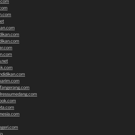
n.com
.com
an.com
et
kan.com
idikan.com
idikan.com
ar.com
an.com
.net
ak.com
ndidikan.com
karim.com
Tangerang.com
olressumedang.com
epok.com
ota.com
onesia.com
geri.com
fo