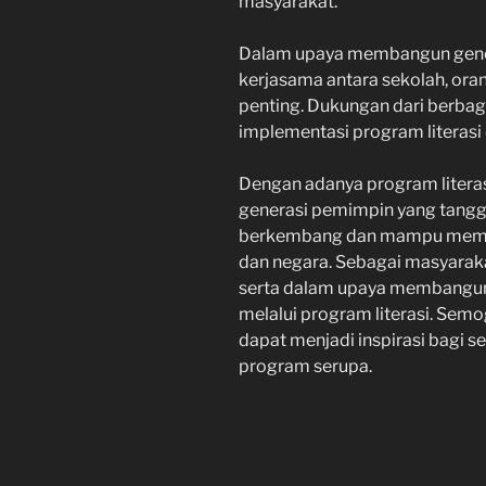
masyarakat.
Dalam upaya membangun genera
kerjasama antara sekolah, ora
penting. Dukungan dari berba
implementasi program literasi
Dengan adanya program litera
generasi pemimpin yang tanggu
berkembang dan mampu memba
dan negara. Sebagai masyaraka
serta dalam upaya membangun
melalui program literasi. Se
dapat menjadi inspirasi bagi 
program serupa.