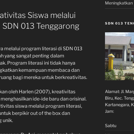
Meningkatkan 
ivitas Siswa melalui
di SDN 013 Tenggarong
SDN 013 TE
 melalui program literasi di SDN 013
h yang sangat penting dalam
. Program literasi ini tidak hanya
ngkatkan kemampuan membaca dan
ruang bagi mereka untuk berkreativitas.
Alamat:
Jl. Ma
kan oleh Harlen (2007), kreativitas
Biru, Kec. Ten
nghasilkan ide-ide baru dan orisinal.
Kartanegara, K
tas siswa melalui program literasi,
Jam:
tuk berpikir out of the box dan
 unik.
Sabtu