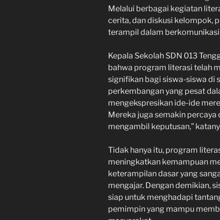
Melalui berbagai kegiatan lite
cerita, dan diskusi kelompok, p
terampil dalam berkomunikasi d
Kepala Sekolah SDN 013 Teng
bahwa program literasi telah
signifikan bagi siswa-siswa di 
perkembangan yang pesat da
mengekspresikan ide-ide mere
Mereka juga semakin percaya
mengambil keputusan,” katany
Tidak hanya itu, program liter
meningkatkan kemampuan mem
keterampilan dasar yang sanga
mengajar. Dengan demikian, s
siap untuk menghadapi tantan
pemimpin yang mampu membaw