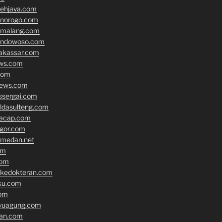
cehjaya.com
onorogo.com
emalang.com
ondowoso.com
akassar.com
ews.com
com
news.com
ssergai.com
oldasulteng.com
lacap.com
gor.com
tmedan.net
om
com
nkedokteran.com
ku.com
om
yuagung.com
an.com