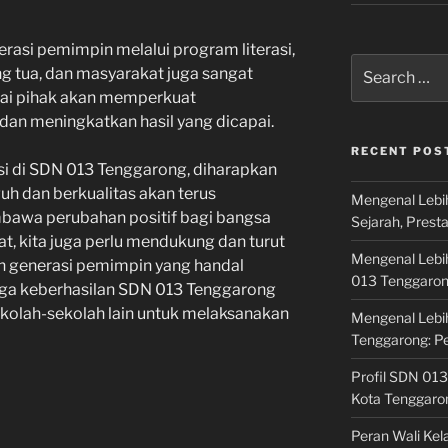
si pemimpin melalui program literasi,
Search
ng tua, dan masyarakat juga sangat
for:
gai pihak akan memperkuat
 dan meningkatkan hasil yang dicapai.
RECENT POS
si di SDN 013 Tenggarong, diharapkan
h dan berkualitas akan terus
Mengenal Lebi
wa perubahan positif bagi bangsa
Sejarah, Prest
t, kita juga perlu mendukung dan turut
Mengenal Lebi
 generasi pemimpin yang handal
013 Tenggaro
moga keberhasilan SDN 013 Tenggarong
sekolah-sekolah lain untuk melaksanakan
Mengenal Lebi
Tenggarong: P
Profil SDN 013
Kota Tenggaro
Peran Wali Ke