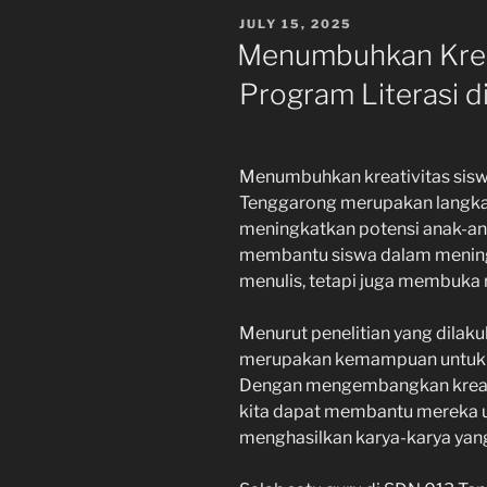
POSTED
JULY 15, 2025
ON
Menumbuhkan Kreat
Program Literasi 
Menumbuhkan kreativitas siswa
Tenggarong merupakan langka
meningkatkan potensi anak-anak
membantu siswa dalam meni
menulis, tetapi juga membuka 
Menurut penelitian yang dilaku
merupakan kemampuan untuk me
Dengan mengembangkan kreativi
kita dapat membantu mereka un
menghasilkan karya-karya yang