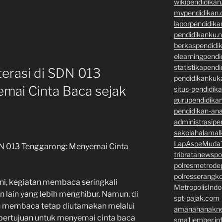
wikipendidika
mypendidikan
laporpendidik
pendidikanku.n
berkaspendidi
elearningpend
statistikapend
terasi di SDN 013
pendidikankuk
mai Cinta Baca sejak
situs-pendidik
gurupendidikan
pendidikan-an
administrasipe
sekolahalamal
LapAspeMuda
DN 013 Tenggarong: Menyemai Cinta
tribratanewsp
polresmetrod
polresserangk
 ini, kegiatan membaca seringkali
MetropolisInd
n lain yang lebih menghibur. Namun, di
spt-pajak.com
n membaca tetap diutamakan melalui
amanahanakne
 bertujuan untuk menyemai cinta baca
sma1jember.in