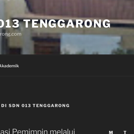
013 TENGGARONG
rong.com
Akademik
 DI SDN 013 TENGGARONG
si Pemimpin melalui
M
T