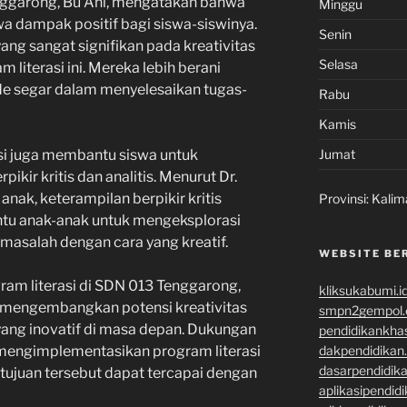
enggarong, Bu Ani, mengatakan bahwa
Minggu
a dampak positif bagi siswa-siswinya.
Senin
ng sangat signifikan pada kreativitas
Selasa
 literasi ini. Mereka lebih berani
ide segar dalam menyelesaikan tugas-
Rabu
Kamis
Jumat
asi juga membantu siswa untuk
kir kritis dan analitis. Menurut Dr.
anak, keterampilan berpikir kritis
Provinsi:
Kalim
tu anak-anak untuk mengeksplorasi
asalah dengan cara yang kreatif.
WEBSITE BE
ram literasi di SDN 013 Tenggarong,
kliksukabumi.i
 mengembangkan potensi kreativitas
smpn2gempol
ang inovatif di masa depan. Dukungan
pendidikankha
dakpendidikan
 mengimplementasikan program literasi
dasarpendidik
r tujuan tersebut dapat tercapai dengan
aplikasipendid