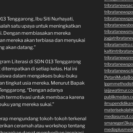
tribratanewsa
tribratanewsp
tribratanewsp
3 Tenggarong, Ibu Siti Nurhayati,
tribratanewsb
salah satu upaya untuk meningkatkan
tribratanewsm
dini. Dengan membiasakan mereka
jogjatribratan
kan mereka akan terbiasa dan menyukai
tribratametro.
g akan datang.”
kaltimtribrata
tribratanewsre
gram Literasi di SDN 013 Tenggarong
tribratanewsp
ditempatkan di setiap kelas. Hal ini
tribratanewsci
siswa dalam mengakses buku-buku
PetaniMudaBo
an tingkat usia mereka. Menurut Bapak
lppmmethodis
 Tenggarong, “Dengan adanya
iaijawatimur.c
publikmedan.
lebih termotivasi untuk membaca karena
ilmupendidika
buku yang mereka sukai.”
materisekolah
mediasumut.c
a kerap mengundang tokoh-tokoh terkenal
smanegeri3ka
erikan ceramah atau workshop tentang
mediaplusmed
iharapkan dapat memberikan inspirasi