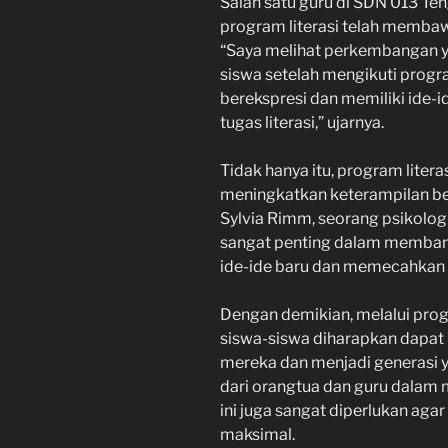
Salah satu guru di SDN 013 T
program literasi telah membaw
“Saya melihat perkembangan ya
siswa setelah mengikuti program
berekspresi dan memiliki ide-
tugas literasi,” ujarnya.
Tidak hanya itu, program liter
meningkatkan keterampilan berpi
Sylvia Rimm, seorang psikolog 
sangat penting dalam memban
ide-ide baru dan memecahkan m
Dengan demikian, melalui prog
siswa-siswa diharapkan dapat
mereka dan menjadi generasi y
dari orangtua dan guru dalam
ini juga sangat diperlukan aga
maksimal.