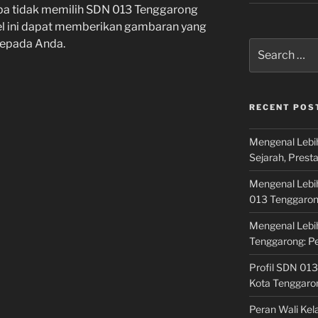
pa tidak memilih SDN 013 Tenggarong
kel ini dapat memberikan gambaran yang
 kepada Anda.
Search
for:
RECENT POS
Mengenal Lebi
Sejarah, Prest
Mengenal Lebi
013 Tenggaro
Mengenal Lebi
Tenggarong: P
Profil SDN 013
Kota Tenggaro
Peran Wali Ke