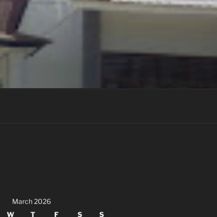
March 2026
W
T
F
S
S