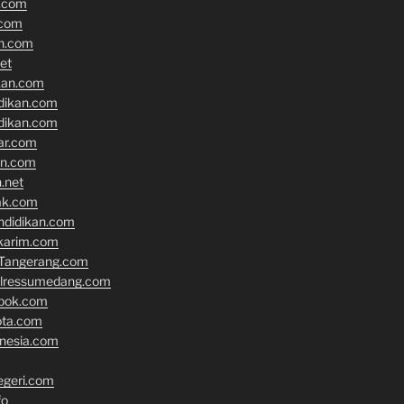
n.com
.com
an.com
et
kan.com
idikan.com
idikan.com
ar.com
an.com
.net
ak.com
ndidikan.com
karim.com
Tangerang.com
olressumedang.com
epok.com
ota.com
onesia.com
geri.com
fo