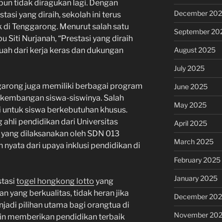
un tidak diragukan lagi. Dengan
December 20
asi yang diraih, sekolah ini terus
k di Tenggarong. Menurut salah satu
September 20
 Siti Nurjanah, “Prestasi yang diraih
August 2025
uah dari kerja keras dan dukungan
July 2025
garong juga memiliki berbagai program
June 2025
kembangan siswa-siswinya. Salah
May 2025
i untuk siswa berkebutuhan khusus.
g ahli pendidikan dari Universitas
April 2025
 yang dilaksanakan oleh SDN 013
March 2025
yata dari upaya inklusi pendidikan di
February 2025
January 2025
stasi
togel hongkong lotto
yang
 yang berkualitas, tidak heran jika
December 20
adi pilihan utama bagi orangtua di
November 20
ngin memberikan pendidikan terbaik