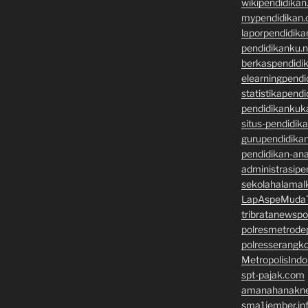
wikipendidika
mypendidikan
laporpendidik
pendidikanku.n
berkaspendidi
elearningpend
statistikapend
pendidikankuk
situs-pendidik
gurupendidikan
pendidikan-an
administrasipe
sekolahalamal
LapAspeMuda
tribratanewsp
polresmetrod
polresserangk
MetropolisInd
spt-pajak.com
amanahanakne
sma1jember.in