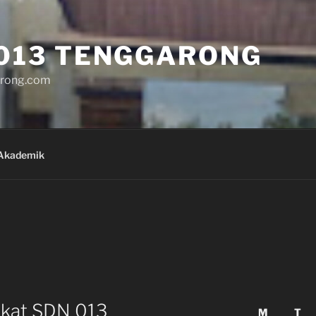
013 TENGGARONG
rong.com
Akademik
ekat SDN 013
M
T