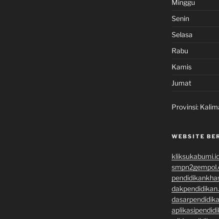
Minggu
Senin
Selasa
Rabu
Kamis
Jumat
Provinsi:
Kalim
WEBSITE BE
kliksukabumi.i
smpn2gempol
pendidikankha
dakpendidikan
dasarpendidik
aplikasipendid