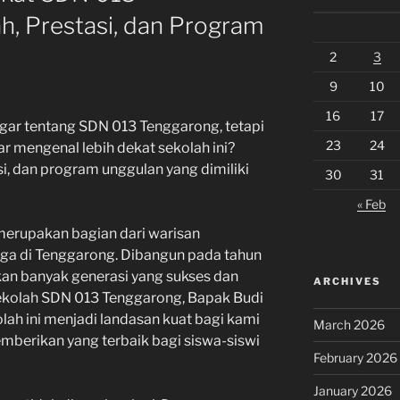
h, Prestasi, dan Program
2
3
9
10
16
17
ar tentang SDN 013 Tenggarong, tetapi
23
24
 mengenal lebih dekat sekolah ini?
si, dan program unggulan yang dimiliki
30
31
« Feb
erupakan bagian dari warisan
rga di Tenggarong. Dibangun pada tahun
rkan banyak generasi yang sukses dan
ARCHIVES
Sekolah SDN 013 Tenggarong, Bapak Budi
lah ini menjadi landasan kuat bagi kami
March 2026
emberikan yang terbaik bagi siswa-siswi
February 2026
January 2026