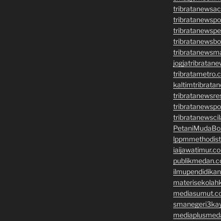
tribratanewsa
tribratanewsp
tribratanewsp
tribratanewsb
tribratanewsm
jogjatribratan
tribratametro.
kaltimtribrata
tribratanewsre
tribratanewsp
tribratanewsci
PetaniMudaBo
lppmmethodis
iaijawatimur.c
publikmedan.
ilmupendidika
materisekolah
mediasumut.c
smanegeri3ka
mediaplusmed