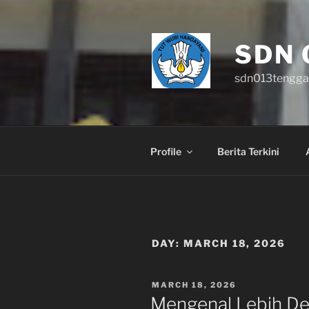
Skip
to
content
SDN 
sdn013tengga
Profile
Berita Terkini
DAY:
MARCH 18, 2026
POSTED
MARCH 18, 2026
ON
Mengenal Lebih D