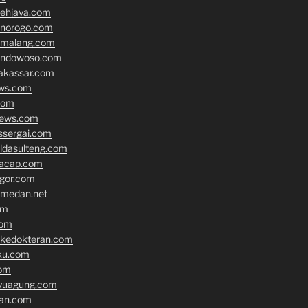
cehjaya.com
onorogo.com
emalang.com
ondowoso.com
akassar.com
ews.com
com
news.com
ssergai.com
oldasulteng.com
lacap.com
gor.com
tmedan.net
om
com
nkedokteran.com
ku.com
om
yuagung.com
an.com