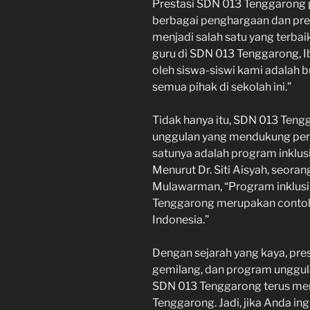
Prestasi SDN 013 Tenggarong p
berbagai penghargaan dan prest
menjadi salah satu yang terbai
guru di SDN 013 Tenggarong, Ibu
oleh siswa-siswi kami adalah b
semua pihak di sekolah ini.”
Tidak hanya itu, SDN 013 Teng
unggulan yang mendukung per
satunya adalah program inklus
Menurut Dr. Siti Aisyah, seoran
Mulawarman, “Program inklusi
Tenggarong merupakan contoh n
Indonesia.”
Dengan sejarah yang kaya, pre
gemilang, dan program unggulan
SDN 013 Tenggarong terus menj
Tenggarong. Jadi, jika Anda i