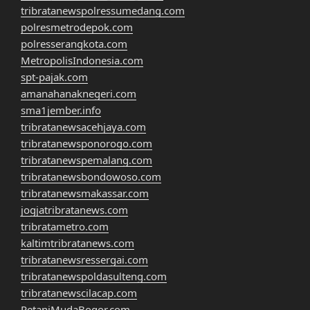
tribratanewspolressumedang.com
polresmetrodepok.com
polresserangkota.com
MetropolisIndonesia.com
spt-pajak.com
amanahanaknegeri.com
sma1jember.info
tribratanewsacehjaya.com
tribratanewsponorogo.com
tribratanewspemalang.com
tribratanewsbondowoso.com
tribratanewsmakassar.com
jogjatribratanews.com
tribratametro.com
kaltimtribratanews.com
tribratanewsressergai.com
tribratanewspoldasulteng.com
tribratanewscilacap.com
PetaniMudaBogor.com