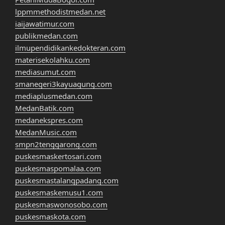
lppmmethodistmedan.net
iaijawatimur.com
publikmedan.com
ilmupendidikankedokteran.com
materisekolahku.com
mediasumut.com
smanegeri3kayuagung.com
mediaplusmedan.com
MedanBatik.com
medanekspres.com
MedanMusic.com
smpn2tenggarong.com
puskesmaskertosari.com
puskesmaspomalaa.com
puskesmastalangpadang.com
puskesmaskemusu1.com
puskesmaswonosobo.com
puskesmaskota.com