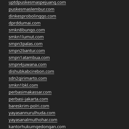
uptdpuskesmaspejuang.com
puskesmaslembur.com
dinkesprobolinggo.com
dprddumai.com
smkn8bungo.com
smkn1lumut.com
smpn3palas.com
smpn2bantur.com
smpn1atambua.com
smpn4juwana.com
dishubkabcirebon.com
sdn2girimarto.com
smkn1bkl.com
perbasimakassar.com
perbasi-jakarta.com
bareskrim-polri.com
yayasannurulhuda.com
yayasanalmuthohar.com
kantorhukumgedongan.com