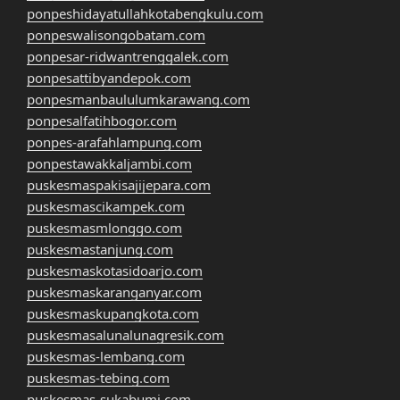
ponpeshidayatullahkotabengkulu.com
ponpeswalisongobatam.com
ponpesar-ridwantrenggalek.com
ponpesattibyandepok.com
ponpesmanbaululumkarawang.com
ponpesalfatihbogor.com
ponpes-arafahlampung.com
ponpestawakkaljambi.com
puskesmaspakisajijepara.com
puskesmascikampek.com
puskesmasmlonggo.com
puskesmastanjung.com
puskesmaskotasidoarjo.com
puskesmaskaranganyar.com
puskesmaskupangkota.com
puskesmasalunalunagresik.com
puskesmas-lembang.com
puskesmas-tebing.com
puskesmas-sukabumi.com