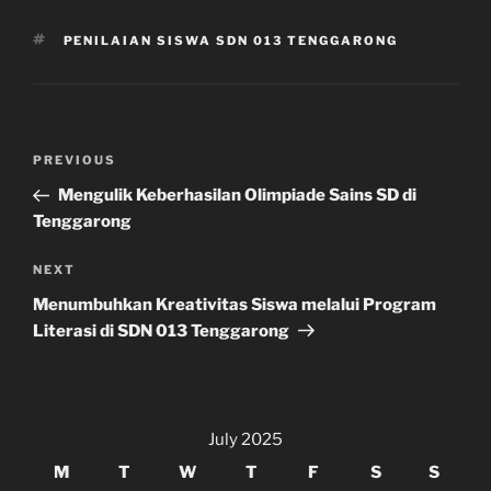
TAGS
PENILAIAN SISWA SDN 013 TENGGARONG
Post
Previous
PREVIOUS
navigation
Post
Mengulik Keberhasilan Olimpiade Sains SD di
Tenggarong
Next
NEXT
Post
Menumbuhkan Kreativitas Siswa melalui Program
Literasi di SDN 013 Tenggarong
July 2025
M
T
W
T
F
S
S