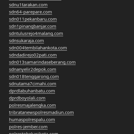
sdnu1tarakan.com
sdn64-parepare.com
sdn011pekanbaru.com
sdn1pinangbanjar.com
sdntulusrejo4malang.com
sdnsukaraja.com
sdn004tembilahankota.com
sdndadirejo02pati.com
sdn013samarindaseberang.com
sdnanyelir2depok.com
sdn018tenggarong.com
sdnutama7cimahi.com
dprdlabuhanbatu.com
dprdboyolali.com
polresmajalengka.com
tribratanewspolresmadiun.com
humaspolrespalu.com
polres-jember.com
polrestobekasikota.com