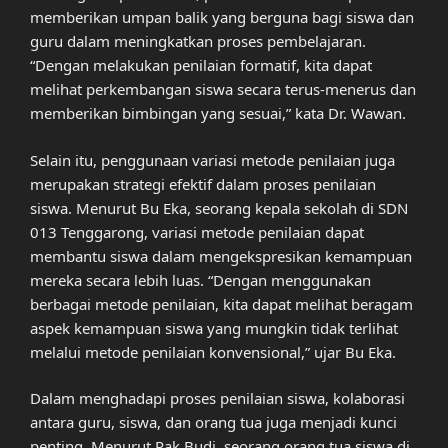
memberikan umpan balik yang berguna bagi siswa dan
guru dalam meningkatkan proses pembelajaran.
“Dengan melakukan penilaian formatif, kita dapat
melihat perkembangan siswa secara terus-menerus dan
memberikan bimbingan yang sesuai,” kata Dr. Wawan.
Selain itu, penggunaan variasi metode penilaian juga
merupakan strategi efektif dalam proses penilaian
siswa. Menurut Bu Eka, seorang kepala sekolah di SDN
013 Tenggarong, variasi metode penilaian dapat
membantu siswa dalam mengekspresikan kemampuan
mereka secara lebih luas. “Dengan menggunakan
berbagai metode penilaian, kita dapat melihat beragam
aspek kemampuan siswa yang mungkin tidak terlihat
melalui metode penilaian konvensional,” ujar Bu Eka.
Dalam menghadapi proses penilaian siswa, kolaborasi
antara guru, siswa, dan orang tua juga menjadi kunci
penting. Menurut Pak Budi, seorang orang tua siswa di