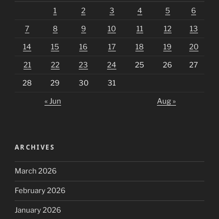
1
2
3
4
5
6
7
8
9
10
11
12
13
14
15
16
17
18
19
20
21
22
23
24
25
26
27
28
29
30
31
« Jun
Aug »
ARCHIVES
March 2026
February 2026
January 2026