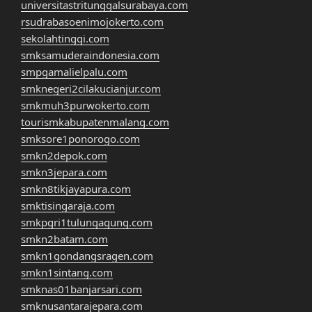
universitastritunggalsurabaya.com
rsudrabasoenimojokerto.com
sekolahtinggi.com
smksamuderaindonesia.com
smpgamalielpalu.com
smknegeri2cilakucianjur.com
smkmuh3purwokerto.com
tourismkabupatenmalang.com
smksore1ponorogo.com
smkn2depok.com
smkn3jepara.com
smkn8tikjayapura.com
smktisingaraja.com
smkpgri1tulungagung.com
smkn2batam.com
smkn1gondangsragen.com
smkn1sintang.com
smknas01banjarsari.com
smknusantarajepara.com