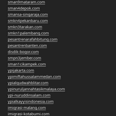
sman9mataram.com
sman4depok.com
smansa-singaraja.com
smkn4pekanbaru.com
smkn3tarakan.com
smkn1palembang.com
pesantrenarafahbitung.com
pesantrenbanten.com
disdik-bogor.com
smpn3jember.com
sman1cikampek.com
ypijakarta.com
ypimiftahussalammedan.com
ypialqudwahblitar.com
ypinuruljannahtasikmalaya.com
ypi-nuruddinsalam.com
ypialkayyisindonesia.com
imigrasi-malang.com
imigrasi-kotabumi.com