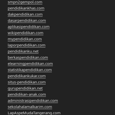
smpn2gempol.com
pendidikankhas.com
dakpendidikan.com
dasarpendidikan.com
aplikasipendidikan.com
wikipendidikan.com
mypendidikan.com
laporpendidikan.com
pendidikanku.net
berkaspendidikan.com
elearningpendidikan.com
statistikapendidikan.com
pendidikankukar.com
situs-pendidikan.com
gurupendidikan.net
pendidikan-anak.com
administrasipendidikan.com
sekolahalamalkarim.com
LapAspeMudaTangerang.com