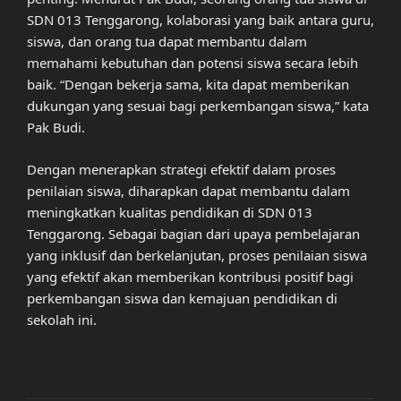
SDN 013 Tenggarong, kolaborasi yang baik antara guru,
siswa, dan orang tua dapat membantu dalam
memahami kebutuhan dan potensi siswa secara lebih
baik. “Dengan bekerja sama, kita dapat memberikan
dukungan yang sesuai bagi perkembangan siswa,” kata
Pak Budi.
Dengan menerapkan strategi efektif dalam proses
penilaian siswa, diharapkan dapat membantu dalam
meningkatkan kualitas pendidikan di SDN 013
Tenggarong. Sebagai bagian dari upaya pembelajaran
yang inklusif dan berkelanjutan, proses penilaian siswa
yang efektif akan memberikan kontribusi positif bagi
perkembangan siswa dan kemajuan pendidikan di
sekolah ini.