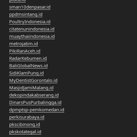
sman10denpasar.id
ppdmsintang.id
PoultryIndonesia.id
citatenunindonesia.id
muaythaiindonesia.id
metrojatim.id
PikiRanAceh.id
RadarKebumen.id
BaliGlobalNews.id
SidiKlamPung.id
MyDentistGorontalo.id
MasjidJamiMalang.id
dekopindakabserang.id
DinarsPusPurbalingga.id
dpmptsp-pemkomedan.id
perkisurabaya.id
pkscibinong.id
pkskotategal.id