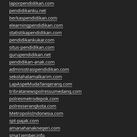
laporpendidikan.com
pendidikanku.net
berkaspendidikan.com
elearningpendidikan.com
statistikapendidikan.com
pendidikankukar.com
situs-pendidikan.com
gurupendidikan.net
pendidikan-anak.com
administrasipendidikan.com
sekolahalamalkarim.com
LapAspeMudaTangerang.com
tribratanewspolressumedang.com
polresmetrodepok.com
polresserangkota.com
MetropolisIndonesia.com
spt-pajak.com
amanahanaknegeri.com
sma1jember.info