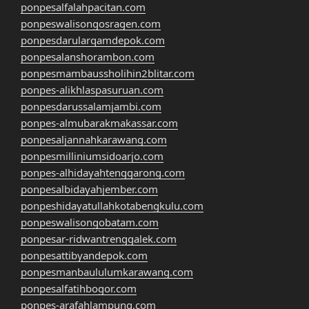
ponpesalfalahpacitan.com
ponpeswalisongosragen.com
ponpesdarularqamdepok.com
ponpesalanshorambon.com
ponpesmambaussholihin2blitar.com
ponpes-alikhlaspasuruan.com
ponpesdarussalamjambi.com
ponpes-almubarakmakassar.com
ponpesaljannahkarawang.com
ponpesmilliniumsidoarjo.com
ponpes-alhidayahtenggarong.com
ponpesalbidayahjember.com
ponpeshidayatullahkotabengkulu.com
ponpeswalisongobatam.com
ponpesar-ridwantrenggalek.com
ponpesattibyandepok.com
ponpesmanbaululumkarawang.com
ponpesalfatihbogor.com
ponpes-arafahlampung.com