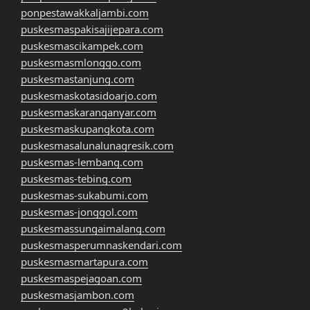
ponpestawakkaljambi.com
puskesmaspakisajijepara.com
puskesmascikampek.com
puskesmasmlonggo.com
puskesmastanjung.com
puskesmaskotasidoarjo.com
puskesmaskaranganyar.com
puskesmaskupangkota.com
puskesmasalunalunagresik.com
puskesmas-lembang.com
puskesmas-tebing.com
puskesmas-sukabumi.com
puskesmas-jonggol.com
puskesmassungaimalang.com
puskesmasperumnaskendari.com
puskesmasmartapura.com
puskesmaspejagoan.com
puskesmasjambon.com