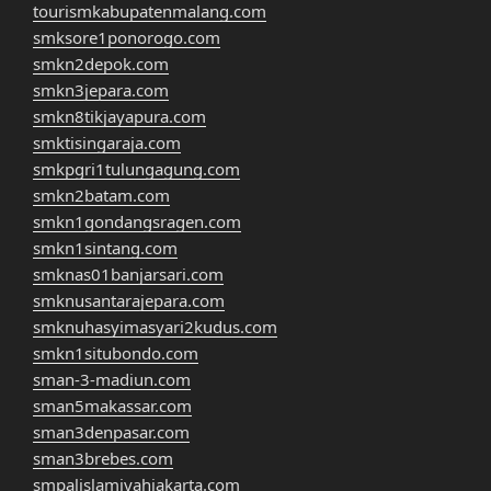
tourismkabupatenmalang.com
smksore1ponorogo.com
smkn2depok.com
smkn3jepara.com
smkn8tikjayapura.com
smktisingaraja.com
smkpgri1tulungagung.com
smkn2batam.com
smkn1gondangsragen.com
smkn1sintang.com
smknas01banjarsari.com
smknusantarajepara.com
smknuhasyimasyari2kudus.com
smkn1situbondo.com
sman-3-madiun.com
sman5makassar.com
sman3denpasar.com
sman3brebes.com
smpalislamiyahjakarta.com