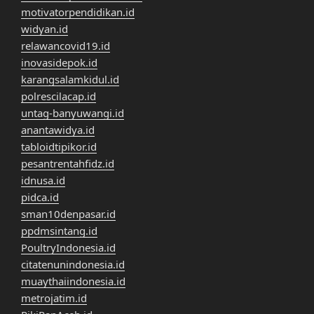
motivatorpendidikan.id
widyan.id
relawancovid19.id
inovasidepok.id
karangsalamkidul.id
polrescilacap.id
untag-banyuwangi.id
anantawidya.id
tabloidtipikor.id
pesantrentahfidz.id
idnusa.id
pidca.id
sman10denpasar.id
ppdmsintang.id
PoultryIndonesia.id
citatenunindonesia.id
muaythaiindonesia.id
metrojatim.id