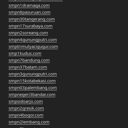
smpn1dramaga.com
smpn8pasuruan.com
smpn30tangerang.com
smpn17surabaya.com
smpn2soreang.com
smpn4gunungputri.com
smptrimulyacigugur.com
smp1kudus.com
smpn7bandung.com
smpn37batam.com
smpn3gunungputri.com
smpn15kotabekasi.com
smpn03palembang.com
smpnegeri3bandar.com
smpsidoarjo.com
smpn2gresik.com
smpn4bogor.com
smpn2lembang.com