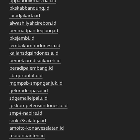
bppauddikmas-bali.id
pkskabbandung.id
iaipdjakarta.id
alwashliyahcirebon.id
penmadpandeglang.id
pksjambi.id
lembakum-indonesia.id
kajiansdgsindonesia.id
pemetaan-disdikaceh.id
peradipalembang.id
cbtgorontalo.id
mgmpsb-smpnganjuk.id
geloradenpasar.id
sdgamalielpalu.id
lpkkompetensiindonesia.id
smp4-nabire.id
smkn3salatiga.id
amoito-konaweselatan.id
febiuinbanten.id