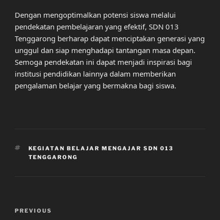
Dengan mengoptimalkan potensi siswa melalui
pendekatan pembelajaran yang efektif, SDN 013
Tenggarong berharap dapat menciptakan generasi yang
unggul dan siap menghadapi tantangan masa depan.
Semoga pendekatan ini dapat menjadi inspirasi bagi
institusi pendidikan lainnya dalam memberikan
pengalaman belajar yang bermakna bagi siswa.
TAGS
KEGIATAN BELAJAR MENGAJAR SDN 013
TENGGARONG
Post
Previous
PREVIOUS
navigation