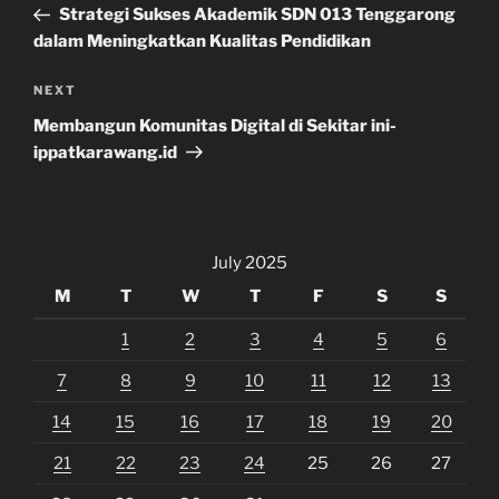
Post
Strategi Sukses Akademik SDN 013 Tenggarong
dalam Meningkatkan Kualitas Pendidikan
Next
NEXT
Post
Membangun Komunitas Digital di Sekitar ini-
ippatkarawang.id
July 2025
M
T
W
T
F
S
S
1
2
3
4
5
6
7
8
9
10
11
12
13
14
15
16
17
18
19
20
21
22
23
24
25
26
27