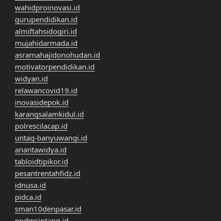
wahidproinovasi.id
gurupendidikan.id
almiftahsidogiri.id
mujahidarmada.id
asramahajidonohudan.id
motivatorpendidikan.id
widyan.id
relawancovid19.id
inovasidepok.id
karangsalamkidul.id
polrescilacap.id
untag-banyuwangi.id
anantawidya.id
tabloidtipikor.id
pesantrentahfidz.id
idnusa.id
pidca.id
sman10denpasar.id
ppdmsintang.id