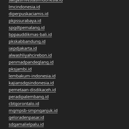
lmcindonesia.id
diperpuskaciamis.id
pkpssurabaya.id
spgdtpemalang.id
bppauddikmas-bali.id
pkskabbandung.id
iaipdjakarta.id
alwashliyahcirebon.id
penmadpandeglang.id
pksjambi.id
lembakum-indonesia.id
kajiansdgsindonesia.id
pemetaan-disdikaceh.id
peradipalembang.id
cbtgorontalo.id
mgmpsb-smpnganjuk.id
geloradenpasar.id
sdgamalielpalu.id