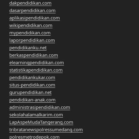
dakpendidikan.com
dasarpendidikan.com
aplikasipendidikan.com
wikipendidikan.com
mypendidikan.com
laporpendidikan.com
pendidikanku.net
berkaspendidikan.com
elearningpendidikan.com
statistikapendidikan.com
pendidikankukar.com
situs-pendidikan.com
gurupendidikan.net
pendidikan-anak.com
administrasipendidikan.com
sekolahalamalkarim.com
LapAspeMudaTangerang.com
tribratanewspolressumedang.com
polresmetrodepok.com