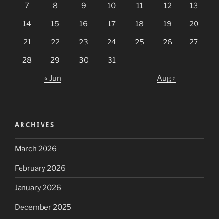
7
8
9
10
11
12
13
14
15
16
17
18
19
20
21
22
23
24
25
26
27
28
29
30
31
« Jun
Aug »
ARCHIVES
March 2026
February 2026
January 2026
December 2025