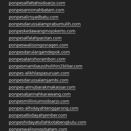
ponpesalfattahsidoarjo.com
ponpesannimahbatam.com
ponpesalirsyadbatu.com
ponpesdarussalamprabumulih.com
ponpeskedawangmojokerto.com
ponpesalfalahpacitan.com
ponpeswalisongosragen.com
ponpesdarularqamdepok.com
ponpesalanshorambon.com
ponpesmambaussholihin2blitar.com
ponpes-alikhlaspasuruan.com
ponpesdarussalamjambi.com
ponpes-almubarakmakassar.com
ponpesaljannahkarawang.com
ponpesmilliniumsidoarjo.com
ponpes-alhidayahtenggarong.com
ponpesalbidayahjember.com
ponpeshidayatullahkotabengkulu.com
ponpeswalisongobatam.com