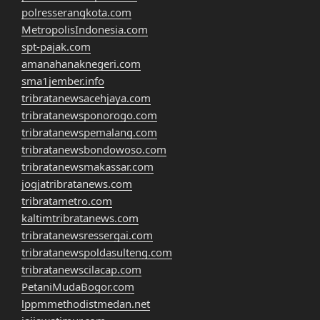
polresserangkota.com
MetropolisIndonesia.com
spt-pajak.com
amanahanaknegeri.com
sma1jember.info
tribratanewsacehjaya.com
tribratanewsponorogo.com
tribratanewspemalang.com
tribratanewsbondowoso.com
tribratanewsmakassar.com
jogjatribratanews.com
tribratametro.com
kaltimtribratanews.com
tribratanewsressergai.com
tribratanewspoldasulteng.com
tribratanewscilacap.com
PetaniMudaBogor.com
lppmmethodistmedan.net