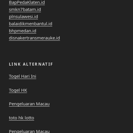
BapPedaKlaten.id
smkn7batam.id
plnsulawesi.id
balaidikmenbantul.id
bhpmedan.id
disnakertransmerauke.id
LINK ALTERNATIF
Togel Hari Ini
Togel HK
Pengeluaran Macau
toto hk lotto
Pengeluaran Macau