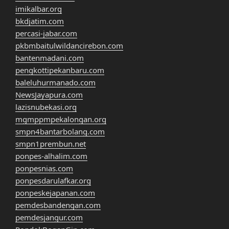
imikalbar.org
bkdjatim.com
percasi-jabar.com
pkbmbaitulwildancirebon.com
bantenmadani.com
pengkottipekanbaru.com
baleluhurmanado.com
NewsJayapura.com
lazisnubekasi.org
mgmppmpekalongan.org
smpn4bantarbolang.com
smpn1prembun.net
ponpes-alhalim.com
ponpesnias.com
ponpesdarulafkar.org
ponpeskejapanan.com
pemdesbandengan.com
pemdesjangur.com