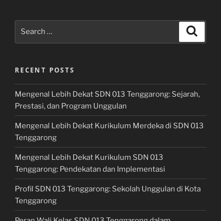
Search
Search
for:
RECENT POSTS
Mengenal Lebih Dekat SDN 013 Tenggarong: Sejarah,
Prestasi, dan Program Unggulan
Mengenal Lebih Dekat Kurikulum Merdeka di SDN 013
Tenggarong
Mengenal Lebih Dekat Kurikulum SDN 013
Tenggarong: Pendekatan dan Implementasi
Profil SDN 013 Tenggarong: Sekolah Unggulan di Kota
Tenggarong
Peran Wali Kelas SDN 013 Tenggarong dalam