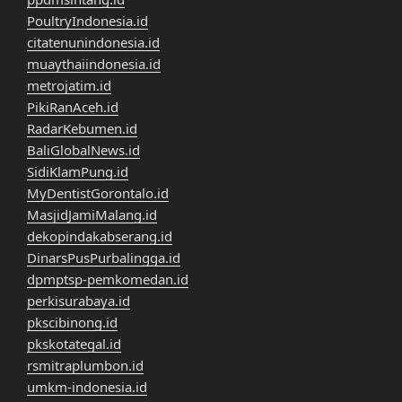
PoultryIndonesia.id
citatenunindonesia.id
muaythaiindonesia.id
metrojatim.id
PikiRanAceh.id
RadarKebumen.id
BaliGlobalNews.id
SidiKlamPung.id
MyDentistGorontalo.id
MasjidJamiMalang.id
dekopindakabserang.id
DinarsPusPurbalingga.id
dpmptsp-pemkomedan.id
perkisurabaya.id
pkscibinong.id
pkskotategal.id
rsmitraplumbon.id
umkm-indonesia.id