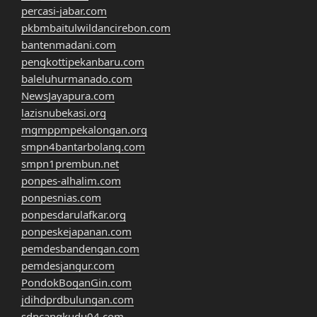
percasi-jabar.com
pkbmbaitulwildancirebon.com
bantenmadani.com
pengkottipekanbaru.com
baleluhurmanado.com
NewsJayapura.com
lazisnubekasi.org
mgmppmpekalongan.org
smpn4bantarbolang.com
smpn1prembun.net
ponpes-alhalim.com
ponpesnias.com
ponpesdarulafkar.org
ponpeskejapanan.com
pemdesbandengan.com
pemdesjangur.com
PondokBoganGin.com
jdihdprdbulungan.com
sdncangkudu04.com