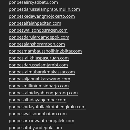
ponpesalirsyadbatu.com
ponpesdarussalamprabumulih.com
ponpeskedawangmojokerto.com
ponpesalfalahpacitan.com
ponpeswalisongosragen.com
ponpesdarularqamdepok.com
ponpesalanshorambon.com
ponpesmambaussholihin2blitar.com
ponpes-alikhlaspasuruan.com
ponpesdarussalamjambi.com
ponpes-almubarakmakassar.com
ponpesaljannahkarawang.com
ponpesmilliniumsidoarjo.com
ponpes-alhidayahtenggarong.com
ponpesalbidayahjember.com
ponpeshidayatullahkotabengkulu.com
ponpeswalisongobatam.com
ponpesar-ridwantrenggalek.com
ponpesattibyandepok.com