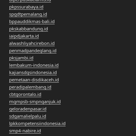
pkpssurabaya.id
spgdtpemalang.id
bppauddikmas-bali.id
pkskabbandung.id
iaipdjakarta.id
alwashliyahcirebon.id
penmadpandeglang.id
pksjambi.id
lembakum-indonesia.id
kajiansdgsindonesia.id
pemetaan-disdikaceh.id
peradipalembang.id
cbtgorontalo.id
mgmpsb-smpnganjuk.id
geloradenpasar.id
sdgamalielpalu.id
lpkkompetensiindonesia.id
smp4-nabire.id