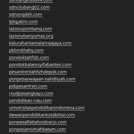
sdncilubang02.com
sdnongdeli.com
lptqjatim.com
lazisnujombang.com
lazisnubanyumas.org
kelurahantamalanreajaya.com
pkbmkhaliq.com
pondoktahfidz.com
pondokkalamsyifabanten.com
pesantrentahfizhdepok.com
ponpesaswajaan-nahdliyah.com
psbpesantren.com
rsudpasangkayu.com
pendidikan-riau.com
universitaspendidikanindonesia.com
dewanpendidikankotablitar.com
ponpesalfattahsidoarjo.com
ponpesannimahbatam.com