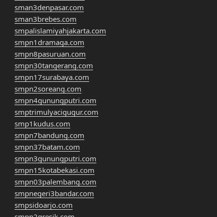
sman3denpasar.com
sman3brebes.com
smpalislamiyahjakarta.com
smpn1dramaga.com
smpn8pasuruan.com
smpn30tangerang.com
smpn17surabaya.com
smpn2soreang.com
smpn4gunungputri.com
smptrimulyacigugur.com
smp1kudus.com
smpn7bandung.com
smpn37batam.com
smpn3gunungputri.com
smpn15kotabekasi.com
smpn03palembang.com
smpnegeri3bandar.com
smpsidoarjo.com
smpn2gresik.com