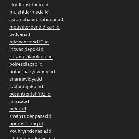
almiftahsidogiri.id
mujahidarmada.id
asramahajidonohudan.id
motivatorpendidikan.id
widyan.id
relawancovid19.id
inovasidepok.id
karangsalamkidul.id
polrescilacap.id
untag-banyuwangi.id
anantawidya.id
tabloidtipikor.id
pesantrentahfidz.id
idnusa.id
pidca.id
sman10denpasar.id
ppdmsintang.id
PoultryIndonesia.id
citatenunindonesia.id