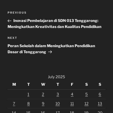
Post
Previous
PREVIOUS
navigation
Post
Inovasi Pembelajaran di SDN 013 Tenggarong:
Meningkatkan Kreativitas dan Kualitas Pendidikan
Next
NEXT
Post
Peran Sekolah dalam Meningkatkan Pendidikan
Dasar di Tenggarong
July 2025
M
T
W
T
F
S
S
1
2
3
4
5
6
7
8
9
10
11
12
13
14
15
16
17
18
19
20