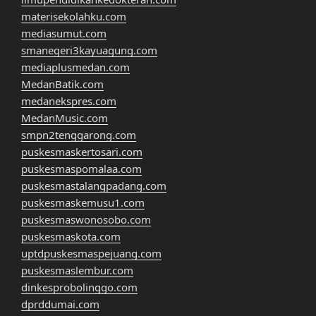
materisekolahku.com
mediasumut.com
smanegeri3kayuagung.com
mediaplusmedan.com
MedanBatik.com
medanekspres.com
MedanMusic.com
smpn2tenggarong.com
puskesmaskertosari.com
puskesmaspomalaa.com
puskesmastalangpadang.com
puskesmaskemusu1.com
puskesmaswonosobo.com
puskesmaskota.com
uptdpuskesmaspejuang.com
puskesmaslembur.com
dinkesprobolinggo.com
dprddumai.com