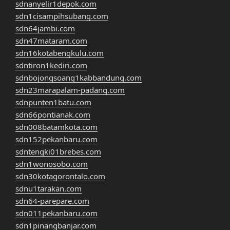
sdnanyelir1depok.com
sdn1cisampihsubang.com
sdn64jambi.com
sdn47mataram.com
sdn16kotabengkulu.com
sdntiron1kediri.com
sdnbojongsoang1kabbandung.com
sdn23marapalam-padang.com
sdnpunten1batu.com
sdn66pontianak.com
sdn008batamkota.com
sdn152pekanbaru.com
sdntengki01brebes.com
sdn1wonosobo.com
sdn30kotagorontalo.com
sdnu1tarakan.com
sdn64-parepare.com
sdn011pekanbaru.com
sdn1pinangbanjar.com