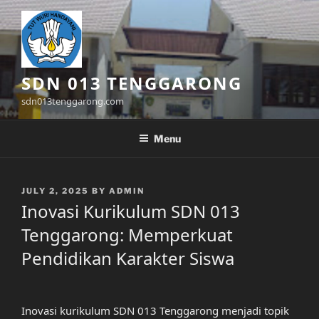
Skip
to
content
SDN 013 TENGGARONG
sdn013tenggarong.com
Menu
POSTED
JULY 2, 2025
BY
ADMIN
ON
Inovasi Kurikulum SDN 013
Tenggarong: Memperkuat
Pendidikan Karakter Siswa
Inovasi kurikulum SDN 013 Tenggarong menjadi topik