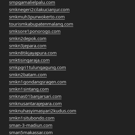
smpgamalielpalu.com
smknegeri2cilakucianjur.com
smkmuh3purwokerto.com
tourismkabupatenmalang.com
smksore1ponorogo.com
smkn2depok.com
smkn3jepara.com
smkn8tikjayapura.com
smktisingaraja.com
smkpgri1tulungagung.com
smkn2batam.com
smkn1gondangsragen.com
smkn1sintang.com
smknas01banjarsari.com
smknusantarajepara.com
smknuhasyimasyari2kudus.com
smkn1situbondo.com
sman-3-madiun.com
sman5makassar.com