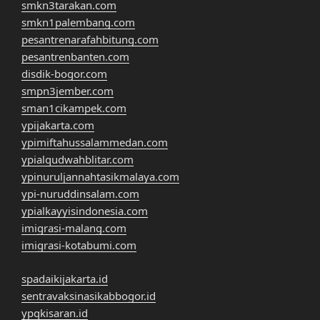
smkn3tarakan.com
smkn1palembang.com
pesantrenarafahbitung.com
pesantrenbanten.com
disdik-bogor.com
smpn3jember.com
sman1cikampek.com
ypijakarta.com
ypimiftahussalammedan.com
ypialqudwahblitar.com
ypinuruljannahtasikmalaya.com
ypi-nuruddinsalam.com
ypialkayyisindonesia.com
imigrasi-malang.com
imigrasi-kotabumi.com
spadaikijakarta.id
sentravaksinasikabbogor.id
ypqkisaran.id