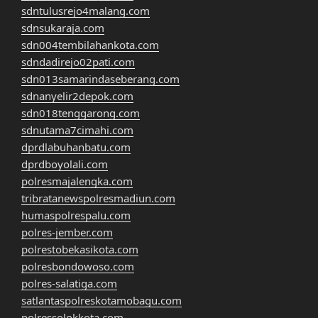
sdntulusrejo4malang.com
sdnsukaraja.com
sdn004tembilahankota.com
sdndadirejo02pati.com
sdn013samarindaseberang.com
sdnanyelir2depok.com
sdn018tenggarong.com
sdnutama7cimahi.com
dprdlabuhanbatu.com
dprdboyolali.com
polresmajalengka.com
tribratanewspolresmadiun.com
humaspolrespalu.com
polres-jember.com
polrestobekasikota.com
polresbondowoso.com
polres-salatiga.com
satlantaspolreskotamobagu.com
polressolokkota.com