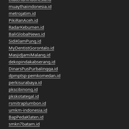
muaythaiindonesia.id
metrojatim.id
PikiRanAceh.id
RadarKebumen.id
BaliGlobalNews.id
SidiKlamPung.id
MyDentistGorontalo.id
MasjidJamiMalang.id
dekopindakabserang.id
DinarsPusPurbalingga.id
dpmptsp-pemkomedan.id
perkisurabaya.id
pkscibinong.id
pkskotategal.id
rsmitraplumbon.id
umkm-indonesia.id
BapPedaKlaten.id
smkn7batam.id