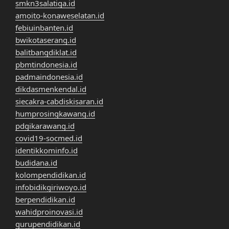
smkn3salatiga.id
amoito-konaweselatan.id
febiuinbanten.id
bwikotaserang.id
balitbangdiklat.id
pbmtindonesia.id
padmaindonesia.id
dikdasmenkendal.id
siecakra-cabdiskisaran.id
humprosingkawang.id
pdgikarawang.id
covid19-socmed.id
identikkominfo.id
budidana.id
kolompendidikan.id
infobidikgiriwoyo.id
berpendidikan.id
wahidproinovasi.id
gurupendidikan.id