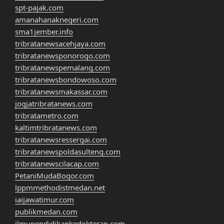
spt-pajak.com
amanahanaknegeri.com
sma1jember.info
tribratanewsacehjaya.com
tribratanewsponorogo.com
tribratanewspemalang.com
tribratanewsbondowoso.com
tribratanewsmakassar.com
jogjatribratanews.com
tribratametro.com
kaltimtribratanews.com
tribratanewsressergai.com
tribratanewspoldasulteng.com
tribratanewscilacap.com
PetaniMudaBogor.com
lppmmethodistmedan.net
iaijawatimur.com
publikmedan.com
ilmupendidikankedokteran.com