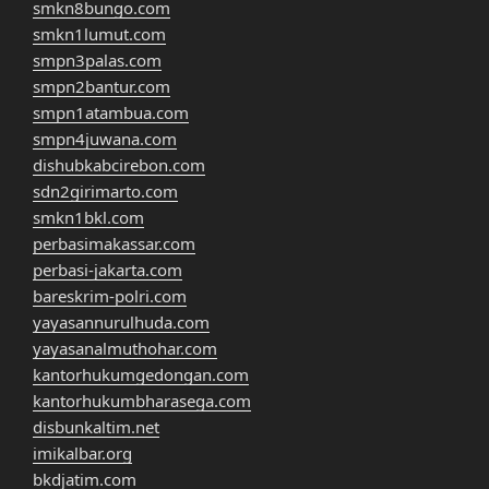
smkn8bungo.com
smkn1lumut.com
smpn3palas.com
smpn2bantur.com
smpn1atambua.com
smpn4juwana.com
dishubkabcirebon.com
sdn2girimarto.com
smkn1bkl.com
perbasimakassar.com
perbasi-jakarta.com
bareskrim-polri.com
yayasannurulhuda.com
yayasanalmuthohar.com
kantorhukumgedongan.com
kantorhukumbharasega.com
disbunkaltim.net
imikalbar.org
bkdjatim.com