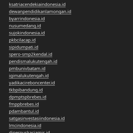
ksatriacendekiaindonesia.id
dewanpendidikanlamongan.id
byarrindonesia.id
nusumedang.id
sujokindonesia.id
pkbcilacap.id
sipidumpati.id
spero-smp2kendal.id
pendismalukutengah.id
pmbunivbatam.id
igimalukutengah.id
yadikacireboncenter.id
tkbpibandung.id
dpmptspbrebes.id
fmppbrebes.id
pdambantul.id
satgasinvestasiindonesia.id
lmcindonesia.id
diperpuskaciamis.id