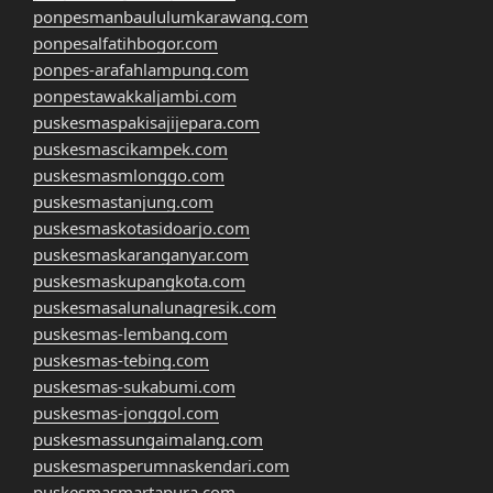
ponpesmanbaululumkarawang.com
ponpesalfatihbogor.com
ponpes-arafahlampung.com
ponpestawakkaljambi.com
puskesmaspakisajijepara.com
puskesmascikampek.com
puskesmasmlonggo.com
puskesmastanjung.com
puskesmaskotasidoarjo.com
puskesmaskaranganyar.com
puskesmaskupangkota.com
puskesmasalunalunagresik.com
puskesmas-lembang.com
puskesmas-tebing.com
puskesmas-sukabumi.com
puskesmas-jonggol.com
puskesmassungaimalang.com
puskesmasperumnaskendari.com
puskesmasmartapura.com