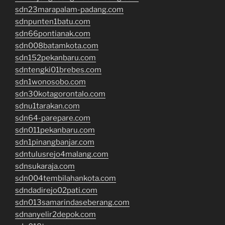
sdn23marapalam-padang.com
sdnpunten1batu.com
sdn66pontianak.com
sdn008batamkota.com
sdn152pekanbaru.com
sdntengki01brebes.com
sdn1wonosobo.com
sdn30kotagorontalo.com
sdnu1tarakan.com
sdn64-parepare.com
sdn011pekanbaru.com
sdn1pinangbanjar.com
sdntulusrejo4malang.com
sdnsukaraja.com
sdn004tembilahankota.com
sdndadirejo02pati.com
sdn013samarindaseberang.com
sdnanyelir2depok.com