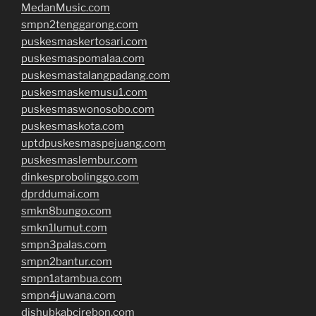
MedanMusic.com
smpn2tenggarong.com
puskesmaskertosari.com
puskesmaspomalaa.com
puskesmastalangpadang.com
puskesmaskemusu1.com
puskesmaswonosobo.com
puskesmaskota.com
uptdpuskesmaspejuang.com
puskesmaslembur.com
dinkesprobolinggo.com
dprddumai.com
smkn8bungo.com
smkn1lumut.com
smpn3palas.com
smpn2bantur.com
smpn1atambua.com
smpn4juwana.com
dishubkabcirebon.com