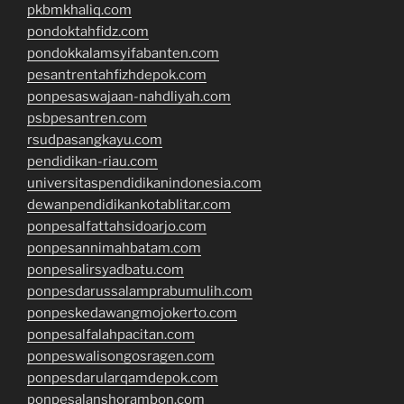
pkbmkhaliq.com
pondoktahfidz.com
pondokkalamsyifabanten.com
pesantrentahfizhdepok.com
ponpesaswajaan-nahdliyah.com
psbpesantren.com
rsudpasangkayu.com
pendidikan-riau.com
universitaspendidikanindonesia.com
dewanpendidikankotablitar.com
ponpesalfattahsidoarjo.com
ponpesannimahbatam.com
ponpesalirsyadbatu.com
ponpesdarussalamprabumulih.com
ponpeskedawangmojokerto.com
ponpesalfalahpacitan.com
ponpeswalisongosragen.com
ponpesdarularqamdepok.com
ponpesalanshorambon.com