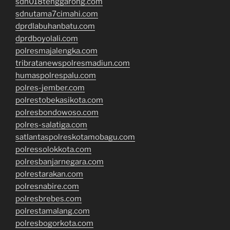
sdn018tenggarong.com
sdnutama7cimahi.com
dprdlabuhanbatu.com
dprdboyolali.com
polresmajalengka.com
tribratanewspolresmadiun.com
humaspolrespalu.com
polres-jember.com
polrestobekasikota.com
polresbondowoso.com
polres-salatiga.com
satlantaspolreskotamobagu.com
polressolokkota.com
polresbanjarnegara.com
polrestarakan.com
polresnabire.com
polresbrebes.com
polrestamalang.com
polresbogorkota.com