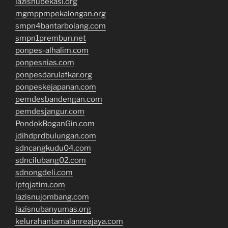
lazisnubekasi.org
mgmppmpekalongan.org
smpn4bantarbolang.com
smpn1prembun.net
ponpes-alhalim.com
ponpesnias.com
ponpesdarulafkar.org
ponpeskejapanan.com
pemdesbandengan.com
pemdesjangur.com
PondokBoganGin.com
jdihdprdbulungan.com
sdncangkudu04.com
sdncilubang02.com
sdnongdeli.com
lptqjatim.com
lazisnujombang.com
lazisnubanyumas.org
kelurahantamalanreajaya.com