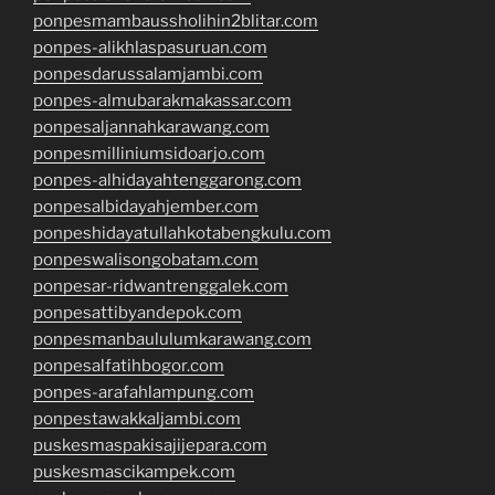
ponpesmambaussholihin2blitar.com
ponpes-alikhlaspasuruan.com
ponpesdarussalamjambi.com
ponpes-almubarakmakassar.com
ponpesaljannahkarawang.com
ponpesmilliniumsidoarjo.com
ponpes-alhidayahtenggarong.com
ponpesalbidayahjember.com
ponpeshidayatullahkotabengkulu.com
ponpeswalisongobatam.com
ponpesar-ridwantrenggalek.com
ponpesattibyandepok.com
ponpesmanbaululumkarawang.com
ponpesalfatihbogor.com
ponpes-arafahlampung.com
ponpestawakkaljambi.com
puskesmaspakisajijepara.com
puskesmascikampek.com