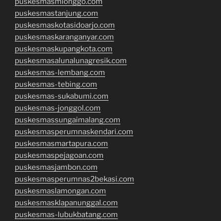
puskesmasmlonggo.com
puskesmastanjung.com
puskesmaskotasidoarjo.com
puskesmaskaranganyar.com
puskesmaskupangkota.com
puskesmasalunalunagresik.com
puskesmas-lembang.com
puskesmas-tebing.com
puskesmas-sukabumi.com
puskesmas-jonggol.com
puskesmassungaimalang.com
puskesmasperumnaskendari.com
puskesmasmartapura.com
puskesmaspejagoan.com
puskesmasjambon.com
puskesmasperumnas2bekasi.com
puskesmaslamongan.com
puskesmasklapanunggal.com
puskesmas-lubukbatang.com