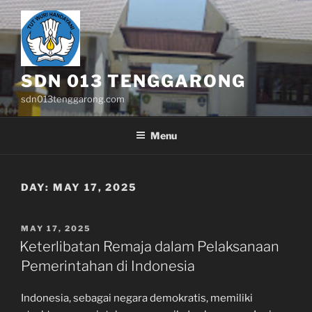
Skip
to
content
SDN 013 TENGGARONG
sdn013tenggarong.com
Menu
DAY:
MAY 17, 2025
POSTED
MAY 17, 2025
ON
Keterlibatan Remaja dalam Pelaksanaan
Pemerintahan di Indonesia
Indonesia, sebagai negara demokratis, memiliki