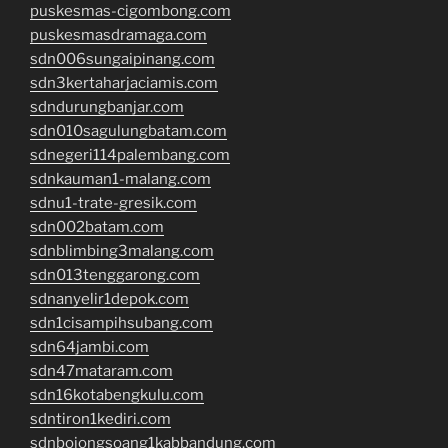
puskesmas-cigombong.com
puskesmasdramaga.com
sdn006sungaipinang.com
sdn3kertaharjaciamis.com
sdndurungbanjar.com
sdn010sagulungbatam.com
sdnegeri114palembang.com
sdnkauman1-malang.com
sdnu1-trate-gresik.com
sdn002batam.com
sdnblimbing3malang.com
sdn013tenggarong.com
sdnanyelir1depok.com
sdn1cisampihsubang.com
sdn64jambi.com
sdn47mataram.com
sdn16kotabengkulu.com
sdntiron1kediri.com
sdnbojongsoang1kabbandung.com