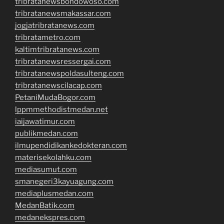
tribratanewsbondowoso.com
tribratanewsmakassar.com
jogjatribratanews.com
tribratametro.com
kaltimtribratanews.com
tribratanewsressergai.com
tribratanewspoldasulteng.com
tribratanewscilacap.com
PetaniMudaBogor.com
lppmmethodistmedan.net
iaijawatimur.com
publikmedan.com
ilmupendidikankedokteran.com
materisekolahku.com
mediasumut.com
smanegeri3kayuagung.com
mediaplusmedan.com
MedanBatik.com
medanekspres.com