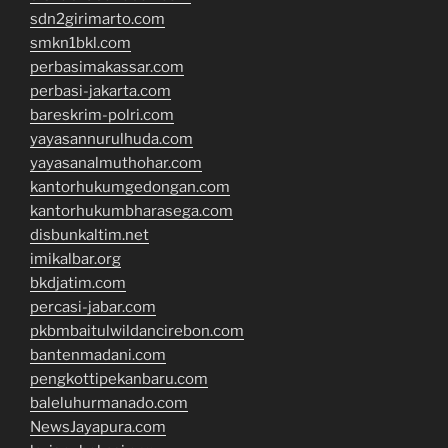
sdn2girimarto.com
smkn1bkl.com
perbasimakassar.com
perbasi-jakarta.com
bareskrim-polri.com
yayasannurulhuda.com
yayasanalmuthohar.com
kantorhukumgedongan.com
kantorhukumbharasega.com
disbunkaltim.net
imikalbar.org
bkdjatim.com
percasi-jabar.com
pkbmbaitulwildancirebon.com
bantenmadani.com
pengkottipekanbaru.com
baleluhurmanado.com
NewsJayapura.com