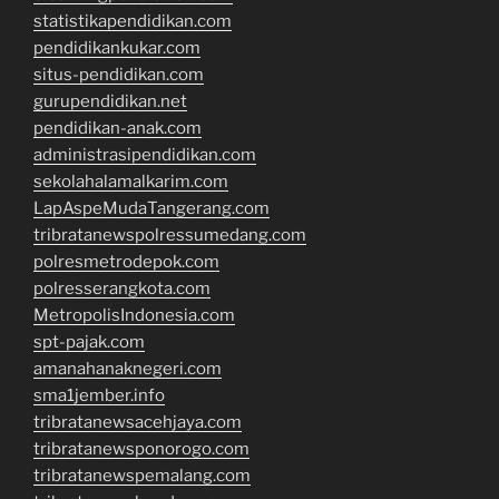
statistikapendidikan.com
pendidikankukar.com
situs-pendidikan.com
gurupendidikan.net
pendidikan-anak.com
administrasipendidikan.com
sekolahalamalkarim.com
LapAspeMudaTangerang.com
tribratanewspolressumedang.com
polresmetrodepok.com
polresserangkota.com
MetropolisIndonesia.com
spt-pajak.com
amanahanaknegeri.com
sma1jember.info
tribratanewsacehjaya.com
tribratanewsponorogo.com
tribratanewspemalang.com