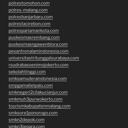
polrestomohon.com
polres-malang.com
polresbanjarbaru.com
polrestacirebon.com
polrespariamankota.com
puskesmasrembang.com
puskesmasngawenblora.com
pesantrenalamindonesia.com
universitastritunggalsurabaya.com
rsudrabasoenimojokerto.com
sekolahtinggi.com
smksamuderaindonesia.com
smpgamalielpalu.com
smknegeri2cilakucianjur.com
smkmuh3purwokerto.com
tourismkabupatenmalang.com
smksore1ponorogo.com
smkn2depok.com
smkn3jepara.com