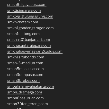
smkn8tikjayapura.com
smktisingaraja.com
smkpgri1tulungagung.com
smkn2batam.com
smkn1gondangsragen.com
smkn1sintang.com
smknas01banjarsari.com
smknusantarajepara.com
smknuhasyimasyari2kudus.com
smkn1situbondo.com
sman-3-madiun.com
sman5makassar.com
sman3denpasar.com
sman3brebes.com
smpalislamiyahjakarta.com
smpn1dramaga.com
smpn8pasuruan.com
smpn30tangerang.com