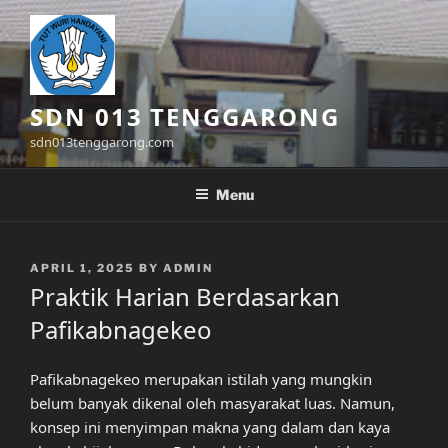
Skip
to
content
SDN 013 TENGGARONG
sdn013tenggarong.com
Menu
POSTED
APRIL 1, 2025
BY
ADMIN
ON
Praktik Harian Berdasarkan
Pafikabnagekeo
Pafikabnagekeo merupakan istilah yang mungkin
belum banyak dikenal oleh masyarakat luas. Namun,
konsep ini menyimpan makna yang dalam dan kaya