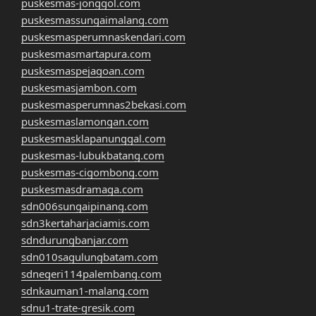
puskesmas-jonggol.com
puskesmassungaimalang.com
puskesmasperumnaskendari.com
puskesmasmartapura.com
puskesmaspejagoan.com
puskesmasjambon.com
puskesmasperumnas2bekasi.com
puskesmaslamongan.com
puskesmasklapanunggal.com
puskesmas-lubukbatang.com
puskesmas-cigombong.com
puskesmasdramaga.com
sdn006sungaipinang.com
sdn3kertaharjaciamis.com
sdndurungbanjar.com
sdn010sagulungbatam.com
sdnegeri114palembang.com
sdnkauman1-malang.com
sdnu1-trate-gresik.com