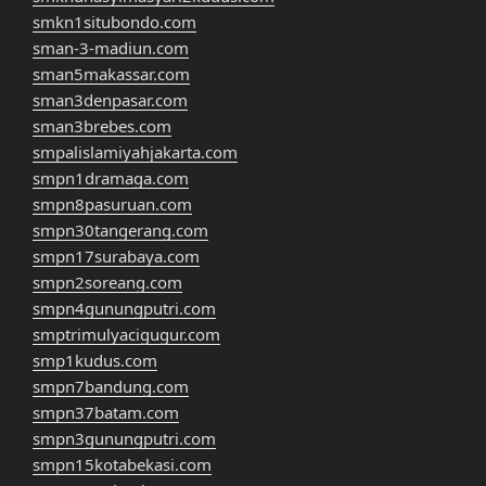
smkn1situbondo.com
sman-3-madiun.com
sman5makassar.com
sman3denpasar.com
sman3brebes.com
smpalislamiyahjakarta.com
smpn1dramaga.com
smpn8pasuruan.com
smpn30tangerang.com
smpn17surabaya.com
smpn2soreang.com
smpn4gunungputri.com
smptrimulyacigugur.com
smp1kudus.com
smpn7bandung.com
smpn37batam.com
smpn3gunungputri.com
smpn15kotabekasi.com