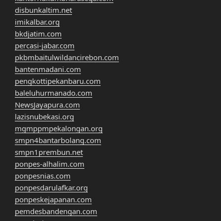
disbunkaltim.net
imikalbar.org
bkdjatim.com
percasi-jabar.com
pkbmbaitulwildancirebon.com
bantenmadani.com
pengkottipekanbaru.com
baleluhurmanado.com
NewsJayapura.com
lazisnubekasi.org
mgmppmpekalongan.org
smpn4bantarbolang.com
smpn1prembun.net
ponpes-alhalim.com
ponpesnias.com
ponpesdarulafkar.org
ponpeskejapanan.com
pemdesbandengan.com