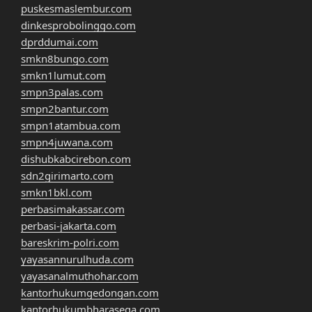
puskesmaslembur.com
dinkesprobolinggo.com
dprddumai.com
smkn8bungo.com
smkn1lumut.com
smpn3palas.com
smpn2bantur.com
smpn1atambua.com
smpn4juwana.com
dishubkabcirebon.com
sdn2girimarto.com
smkn1bkl.com
perbasimakassar.com
perbasi-jakarta.com
bareskrim-polri.com
yayasannurulhuda.com
yayasanalmuthohar.com
kantorhukumgedongan.com
kantorhukumbharasega.com