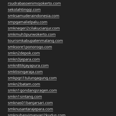
rsudrabasoenimojokerto.com
sekolahtinggi.com
smksamuderaindonesia.com
smpgamalielpalu.com
smknegeri2cilakucianjur.com
smkmuh3purwokerto.com
tourismkabupatenmalang.com
smksore1ponorogo.com
smkn2depok.com
smkn3jepara.com
smkn8tikjayapura.com
smktisingaraja.com
smkpgri1tulungagung.com
smkn2batam.com
smkn1gondangsragen.com
smkn1sintang.com
smknas01banjarsari.com
smknusantarajepara.com
smknuhasyimasyari2kudus.com