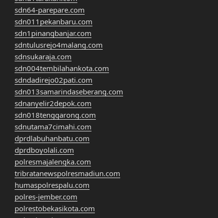
sdn64-parepare.com
sdn011pekanbaru.com
sdn1pinangbanjar.com
sdntulusrejo4malang.com
sdnsukaraja.com
sdn004tembilahankota.com
sdndadirejo02pati.com
sdn013samarindaseberang.com
sdnanyelir2depok.com
sdn018tenggarong.com
sdnutama7cimahi.com
dprdlabuhanbatu.com
dprdboyolali.com
polresmajalengka.com
tribratanewspolresmadiun.com
humaspolrespalu.com
polres-jember.com
polrestobekasikota.com