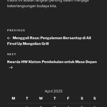
keberlangsungan budaya kita.
Post
Previous
PREVIOUS
navigation
Post
Menggali Rasa: Pengalaman Bersantap di All
Fired Up Mongolian Grill
Next
NEXT
Post
Kwarda HW Klaten: Pembekalan untuk Masa Depan
April 2025
M
T
W
T
F
S
S