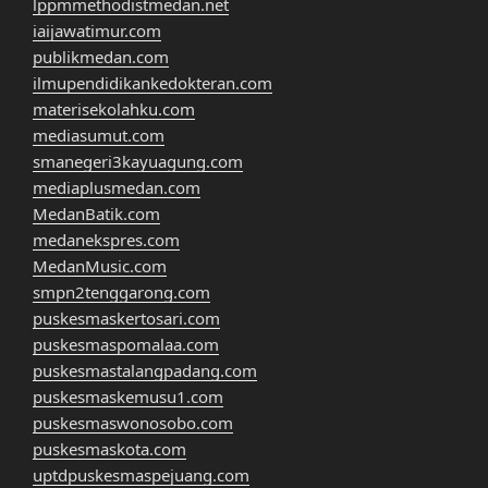
lppmmethodistmedan.net
iaijawatimur.com
publikmedan.com
ilmupendidikankedokteran.com
materisekolahku.com
mediasumut.com
smanegeri3kayuagung.com
mediaplusmedan.com
MedanBatik.com
medanekspres.com
MedanMusic.com
smpn2tenggarong.com
puskesmaskertosari.com
puskesmaspomalaa.com
puskesmastalangpadang.com
puskesmaskemusu1.com
puskesmaswonosobo.com
puskesmaskota.com
uptdpuskesmaspejuang.com