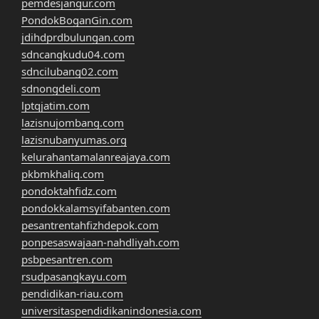
pemdesjangur.com
PondokBoganGin.com
jdihdprdbulungan.com
sdncangkudu04.com
sdncilubang02.com
sdnongdeli.com
lptqjatim.com
lazisnujombang.com
lazisnubanyumas.org
kelurahantamalanreajaya.com
pkbmkhaliq.com
pondoktahfidz.com
pondokkalamsyifabanten.com
pesantrentahfizhdepok.com
ponpesaswajaan-nahdliyah.com
psbpesantren.com
rsudpasangkayu.com
pendidikan-riau.com
universitaspendidikanindonesia.com