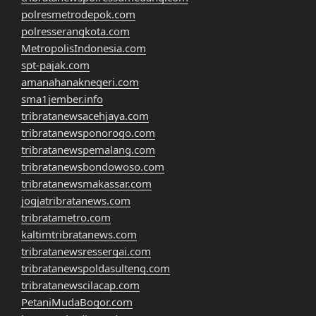
polresmetrodepok.com
polresserangkota.com
MetropolisIndonesia.com
spt-pajak.com
amanahanaknegeri.com
sma1jember.info
tribratanewsacehjaya.com
tribratanewsponorogo.com
tribratanewspemalang.com
tribratanewsbondowoso.com
tribratanewsmakassar.com
jogjatribratanews.com
tribratametro.com
kaltimtribratanews.com
tribratanewsressergai.com
tribratanewspoldasulteng.com
tribratanewscilacap.com
PetaniMudaBogor.com