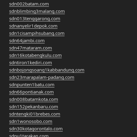
sdn002batam.com
sdnblimbing3malang.com
sdn013tenggarong.com
sdnanyelir1depok.com
sdn1cisampihsubang.com
sdn64jambi.com
sdn47mataram.com
sdn16kotabengkulu.com
sdntiron1kediri.com
sdnbojongsoang1kabbandung.com
sdn23marapalam-padang.com
sdnpunten1batu.com
sdn66pontianak.com
sdn008batamkota.com
sdn152pekanbaru.com
sdntengki01brebes.com
sdn1wonosobo.com
sdn30kotagorontalo.com
sdnu1tarakan.com