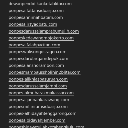
dewanpendidikankotablitar.com
ponpesalfattahsidoarjo.com
ponpesannimahbatam.com
ponpesalirsyadbatu.com
ponpesdarussalamprabumulih.com
ponpeskedawangmojokerto.com
ponpesalfalahpacitan.com
ponpeswalisongosragen.com
ponpesdarularqamdepok.com
ponpesalanshorambon.com
ponpesmambaussholihin2blitar.com
ponpes-alikhlaspasuruan.com
ponpesdarussalamjambi.com
ponpes-almubarakmakassar.com
ponpesaljannahkarawang.com
ponpesmilliniumsidoarjo.com
ponpes-alhidayahtenggarong.com
ponpesalbidayahjember.com
ponpeshidayatullahkotabengkulu.com