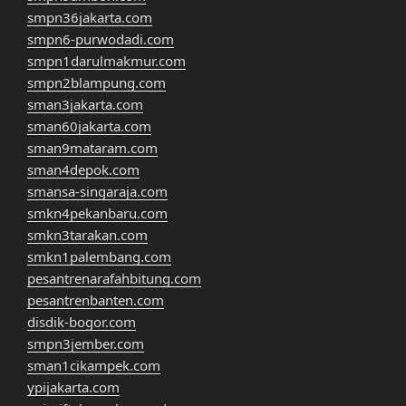
smpn36jakarta.com
smpn6-purwodadi.com
smpn1darulmakmur.com
smpn2blampung.com
sman3jakarta.com
sman60jakarta.com
sman9mataram.com
sman4depok.com
smansa-singaraja.com
smkn4pekanbaru.com
smkn3tarakan.com
smkn1palembang.com
pesantrenarafahbitung.com
pesantrenbanten.com
disdik-bogor.com
smpn3jember.com
sman1cikampek.com
ypijakarta.com