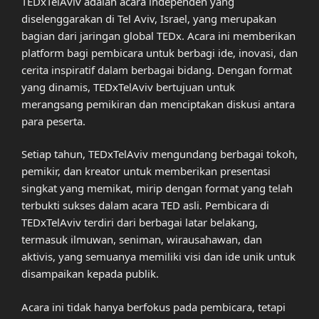
TEDxTelAviv adalah acara independen yang
diselenggarakan di Tel Aviv, Israel, yang merupakan
bagian dari jaringan global TEDx. Acara ini memberikan
platform bagi pembicara untuk berbagi ide, inovasi, dan
cerita inspiratif dalam berbagai bidang. Dengan format
yang dinamis, TEDxTelAviv bertujuan untuk
merangsang pemikiran dan menciptakan diskusi antara
para peserta.
Setiap tahun, TEDxTelAviv mengundang berbagai tokoh,
pemikir, dan kreator untuk memberikan presentasi
singkat yang memikat, mirip dengan format yang telah
terbukti sukses dalam acara TED asli. Pembicara di
TEDxTelAviv terdiri dari berbagai latar belakang,
termasuk ilmuwan, seniman, wirausahawan, dan
aktivis, yang semuanya memiliki visi dan ide unik untuk
disampaikan kepada publik.
Acara ini tidak hanya berfokus pada pembicara, tetapi