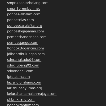
smpn4bantarbolang.com
smpn1prembun.net
ponpes-alhalim.com
ponpesnias.com
ponpesdarulafkar.org
ponpeskejapanan.com
pemdesbandengan.com
pemdesjangur.com
PondokBoganGin.com
jdihdprdbulungan.com
sdncangkudu04.com
sdncilubang02.com
sdnongdeli.com
lptqjatim.com
lazisnujombang.com
lazisnubanyumas.org
kelurahantamalanreajaya.com
pkbmkhaliq.com
pondoktahfidz.com