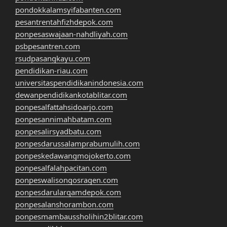
pondokkalamsyifabanten.com
pesantrentahfizhdepok.com
ponpesaswajaan-nahdliyah.com
psbpesantren.com
rsudpasangkayu.com
pendidikan-riau.com
universitaspendidikanindonesia.com
dewanpendidikankotablitar.com
ponpesalfattahsidoarjo.com
ponpesannimahbatam.com
ponpesalirsyadbatu.com
ponpesdarussalamprabumulih.com
ponpeskedawangmojokerto.com
ponpesalfalahpacitan.com
ponpeswalisongosragen.com
ponpesdarularqamdepok.com
ponpesalanshorambon.com
ponpesmambaussholihin2blitar.com