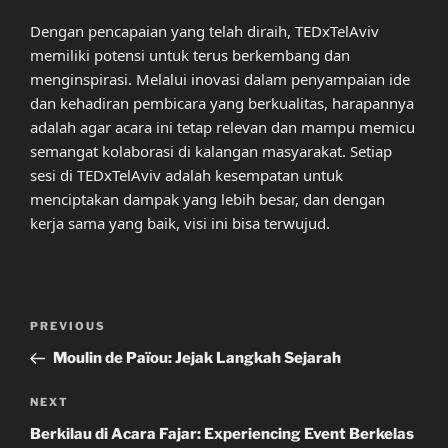
Dengan pencapaian yang telah diraih, TEDxTelAviv
memiliki potensi untuk terus berkembang dan
menginspirasi. Melalui inovasi dalam penyampaian ide
dan kehadiran pembicara yang berkualitas, harapannya
adalah agar acara ini tetap relevan dan mampu memicu
semangat kolaborasi di kalangan masyarakat. Setiap
sesi di TEDxTelAviv adalah kesempatan untuk
menciptakan dampak yang lebih besar, dan dengan
kerja sama yang baik, visi ini bisa terwujud.
Post
Previous
PREVIOUS
navigation
Post
Moulin de Païou: Jejak Langkah Sejarah
Next
NEXT
Post
Berkilau di Acara Fajar: Experiencing Event Berkelas