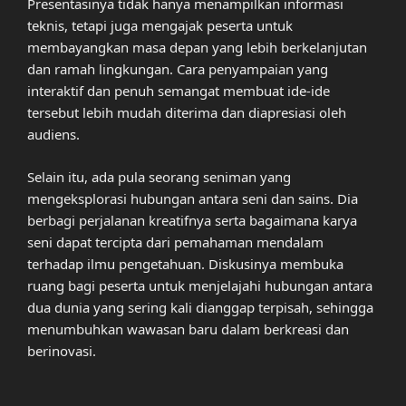
Presentasinya tidak hanya menampilkan informasi
teknis, tetapi juga mengajak peserta untuk
membayangkan masa depan yang lebih berkelanjutan
dan ramah lingkungan. Cara penyampaian yang
interaktif dan penuh semangat membuat ide-ide
tersebut lebih mudah diterima dan diapresiasi oleh
audiens.
Selain itu, ada pula seorang seniman yang
mengeksplorasi hubungan antara seni dan sains. Dia
berbagi perjalanan kreatifnya serta bagaimana karya
seni dapat tercipta dari pemahaman mendalam
terhadap ilmu pengetahuan. Diskusinya membuka
ruang bagi peserta untuk menjelajahi hubungan antara
dua dunia yang sering kali dianggap terpisah, sehingga
menumbuhkan wawasan baru dalam berkreasi dan
berinovasi.