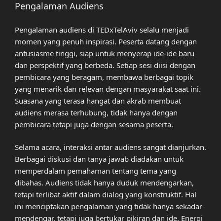
Pengalaman Audiens
Pengalaman audiens di TEDxTelAviv selalu menjadi
momen yang penuh inspirasi. Peserta datang dengan
antusiasme tinggi, siap untuk menyerap ide-ide baru
dan perspektif yang berbeda. Setiap sesi diisi dengan
pembicara yang beragam, membawa berbagai topik
yang menarik dan relevan dengan masyarakat saat ini.
Suasana yang terasa hangat dan akrab membuat
audiens merasa terhubung, tidak hanya dengan
pembicara tetapi juga dengan sesama peserta.
Selama acara, interaksi antar audiens sangat dianjurkan.
Berbagai diskusi dan tanya jawab diadakan untuk
memperdalam pemahaman tentang tema yang
dibahas. Audiens tidak hanya duduk mendengarkan,
tetapi terlibat aktif dalam dialog yang konstruktif. Hal
ini menciptakan pengalaman yang tidak hanya sekadar
mendengar, tetapi juga bertukar pikiran dan ide. Energi