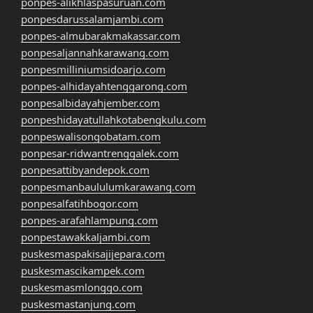
ponpes-alikhlaspasuruan.com
ponpesdarussalamjambi.com
ponpes-almubarakmakassar.com
ponpesaljannahkarawang.com
ponpesmilliniumsidoarjo.com
ponpes-alhidayahtenggarong.com
ponpesalbidayahjember.com
ponpeshidayatullahkotabengkulu.com
ponpeswalisongobatam.com
ponpesar-ridwantrenggalek.com
ponpesattibyandepok.com
ponpesmanbaululumkarawang.com
ponpesalfatihbogor.com
ponpes-arafahlampung.com
ponpestawakkaljambi.com
puskesmaspakisajijepara.com
puskesmascikampek.com
puskesmasmlonggo.com
puskesmastanjung.com