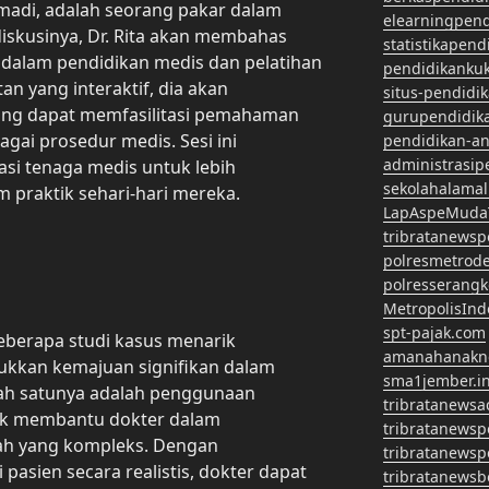
umadi, adalah seorang pakar dalam
elearningpen
 diskusinya, Dr. Rita akan membahas
statistikapen
 dalam pendidikan medis dan pelatihan
pendidikanku
n yang interaktif, dia akan
situs-pendidi
ng dapat memfasilitasi pemahaman
gurupendidik
agai prosedur medis. Sesi ini
pendidikan-a
administrasip
si tenaga medis untuk lebih
sekolahalama
 praktik sehari-hari mereka.
LapAspeMuda
tribratanews
polresmetrod
polresserangk
MetropolisInd
spt-pajak.com
beberapa studi kasus menarik
amanahanakn
ukkan kemajuan signifikan dalam
sma1jember.in
lah satunya adalah penggunaan
tribratanewsa
uk membantu dokter dalam
tribratanews
h yang kompleks. Dengan
tribratanews
asien secara realistis, dokter dapat
tribratanews