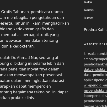
Rabu
Kamis
 Grafis Tahunan, pembicara utama
alam membagikan pengetahuan dan
Jumat
serta. Tahun ini, kami menghadirkan
bidang kedokteran grafis dan
Provinsi:
Kalim
n membahas berbagai topik yang
ikan wawasan mendalam tentang
WEBSITE BER
 dunia kedokteran.
kliksukabumi.
dalah Dr. Ahmad Nur, seorang ahli
smpn2gempol
pung di bidang ini selama lebih dari
pendidikankh
rena penelitian inovatifnya dalam
dakpendidika
n akan menyampaikan presentasi
dasarpendidi
aplikasipendi
buatan dalam meningkatkan akurasi
wikipendidika
iharapkan dapat memperoleh
mypendidikan
ntang bagaimana teknologi ini dapat
laporpendidi
kan praktik klinis.
pendidikanku.
berkaspendid