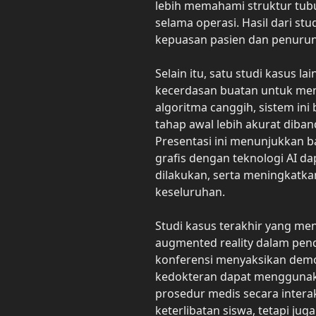
lebih memahami struktur tub
selama operasi. Hasil dari st
kepuasan pasien dan penurun
Selain itu, satu studi kasus 
kecerdasan buatan untuk men
algoritma canggih, sistem ini
tahap awal lebih akurat diba
Presentasi ini menunjukkan
grafis dengan teknologi AI da
dilakukan, serta meningkatka
keseluruhan.
Studi kasus terakhir yang me
augmented reality dalam pend
konferensi menyaksikan dem
kedokteran dapat menggunak
prosedur medis secara interak
keterlibatan siswa, tetapi j