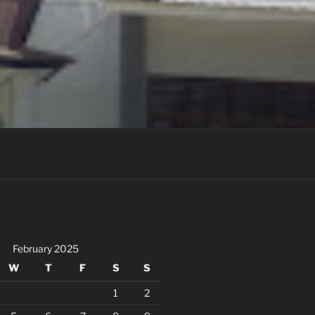
February 2025
W
T
F
S
S
1
2