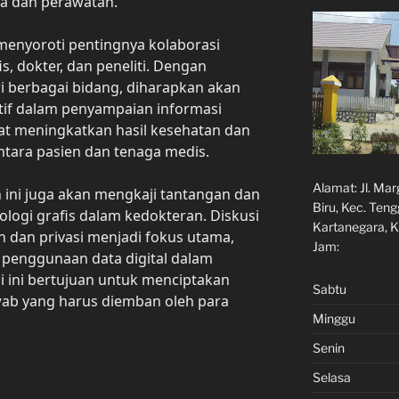
a dan perawatan.
a menyoroti pentingnya kolaborasi
fis, dokter, dan peneliti. Dengan
 berbagai bidang, diharapkan akan
ektif dalam penyampaian informasi
pat meningkatkan hasil kesehatan dan
ara pasien dan tenaga medis.
Alamat:
Jl. Ma
n ini juga akan mengkaji tantangan dan
Biru, Kec. Ten
logi grafis dalam kedokteran. Diskusi
Kartanegara, K
 dan privasi menjadi fokus utama,
Jam:
 penggunaan data digital dalam
i ini bertujuan untuk menciptakan
Sabtu
ab yang harus diemban oleh para
Minggu
Senin
Selasa