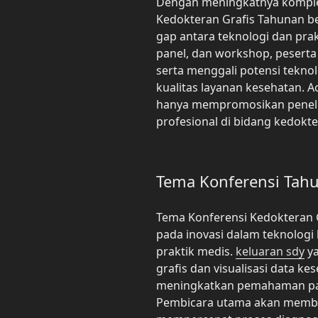
Dengan meningkatnya komplek
Kedokteran Grafis Tahunan b
gap antara teknologi dan prakt
panel, dan workshop, peser
serta menggali potensi tekno
kualitas layanan kesehatan. A
hanya mempromosikan penelit
profesional di bidang kedokte
Tema Konferensi Tahu
Tema Konferensi Kedokteran G
pada inovasi dalam teknolog
praktik medis.
keluaran sdy
ya
grafis dan visualisasi data k
meningkatkan pemahaman pas
Pembicara utama akan memba