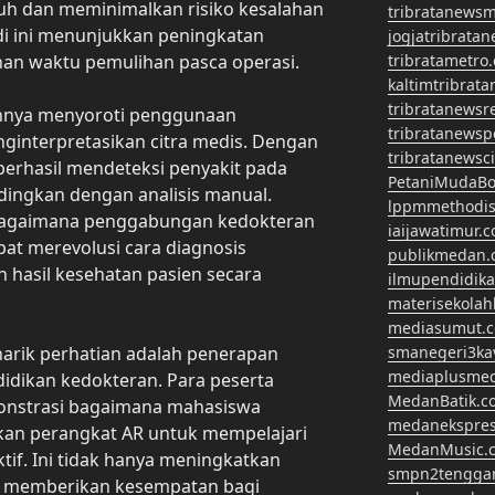
uh dan meminimalkan risiko kesalahan
tribratanews
udi ini menunjukkan peningkatan
jogjatribrata
an waktu pemulihan pasca operasi.
tribratametro
kaltimtribrat
tribratanewsr
lainnya menyoroti penggunaan
tribratanewsp
ginterpretasikan citra medis. Dengan
tribratanewsc
 berhasil mendeteksi penyakit pada
PetaniMudaBo
ndingkan dengan analisis manual.
lppmmethodis
 bagaimana penggabungan kedokteran
iaijawatimur.
pat merevolusi cara diagnosis
publikmedan.
n hasil kesehatan pasien secara
ilmupendidik
materisekola
mediasumut.
narik perhatian adalah penerapan
smanegeri3k
mediaplusme
idikan kedokteran. Para peserta
MedanBatik.c
onstrasi bagaimana mahasiswa
medanekspre
an perangkat AR untuk mempelajari
MedanMusic.
tif. Ini tidak hanya meningkatkan
smpn2tengga
uga memberikan kesempatan bagi