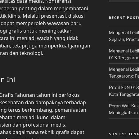
sitas data medis, Konferensi
erperan penting dalam menjembatani
ik klinis. Melalui presentasi, diskusi
RECENT POST
ta dapat memperoleh wawasan baru
logi grafis untuk meningkatkan
Mengenal Lebi
cara ini menjadi wadah yang tidak
Sejarah, Prest
ian, tetapi juga memperkuat jaringan
Mengenal Lebi
ran dan teknologi.
013 Tenggaro
Mengenal Lebi
Tenggarong: P
n Ini
Profil SDN 013
rafis Tahunan tahun ini berfokus
Kota Tenggaro
i kesehatan dan dampaknya terhadap
Peran Wali Ke
ng terus berkembang, pemanfaatan
Meningkatkan 
esehatan menjadi kunci dalam
ien dan profesional medis.
has bagaimana teknik grafis dapat
SDN 013 TE