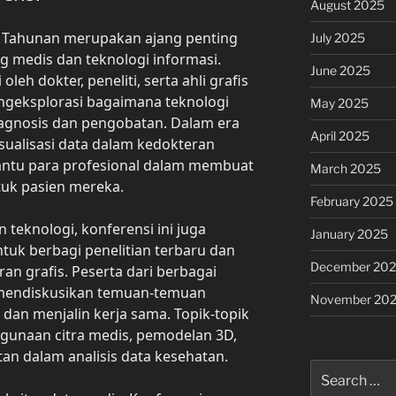
August 2025
s Tahunan merupakan ajang penting
July 2025
ng medis dan teknologi informasi.
June 2025
 oleh dokter, peneliti, serta ahli grafis
ngeksplorasi bagaimana teknologi
May 2025
iagnosis dan pengobatan. Dalam era
April 2025
isualisasi data dalam kedokteran
ntu para profesional dalam membuat
March 2025
tuk pasien mereka.
February 2025
teknologi, konferensi ini juga
January 2025
tuk berbagi penelitian terbaru dan
December 20
an grafis. Peserta dari berbagai
 mendiskusikan temuan-temuan
November 20
dan menjalin kerja sama. Topik-topik
unaan citra medis, pemodelan 3D,
tan dalam analisis data kesehatan.
Search
for: