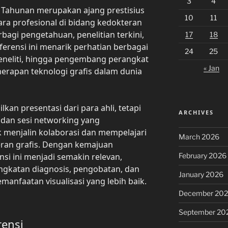
3
4
 Tahunan merupakan ajang prestisius
10
11
ara profesional di bidang kedokteran
rbagi pengetahuan, penelitian terkini,
17
18
nferensi ini menarik perhatian berbagai
24
25
 peneliti, hingga pengembang perangkat
« Jan
erapan teknologi grafis dalam dunia
kan presentasi dari para ahli, tetapi
ARCHIVES
 dan sesi networking yang
menjalin kolaborasi dan mempelajari
March 2026
eran grafis. Dengan kemajuan
February 2026
nsi ini menjadi semakin relevan,
ngkatan diagnosis, pengobatan, dan
January 2026
anfaatan visualisasi yang lebih baik.
December 20
September 20
rensi