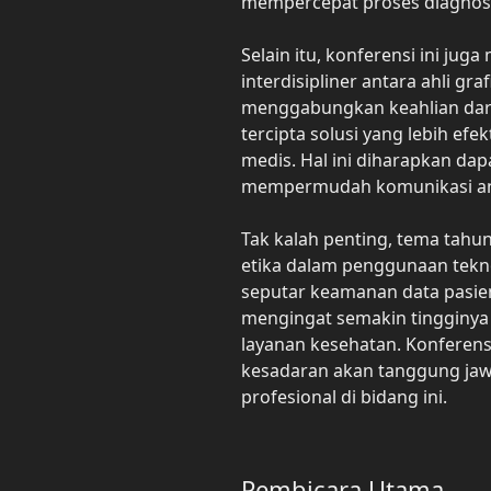
mempercepat proses diagnos
Selain itu, konferensi ini jug
interdisipliner antara ahli gra
menggabungkan keahlian dari
tercipta solusi yang lebih ef
medis. Hal ini diharapkan da
mempermudah komunikasi ant
Tak kalah penting, tema tahu
etika dalam penggunaan tekno
seputar keamanan data pasien
mengingat semakin tingginya
layanan kesehatan. Konferens
kesadaran akan tanggung jaw
profesional di bidang ini.
Pembicara Utama