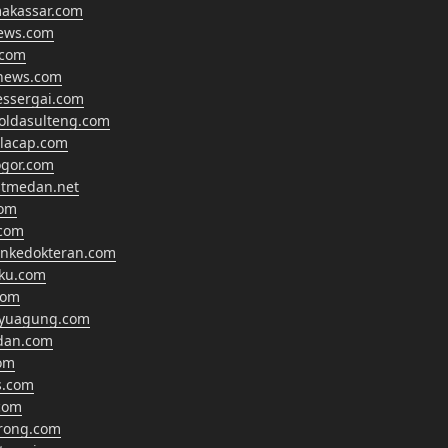
makassar.com
news.com
.com
anews.com
essergai.com
oldasulteng.com
ilacap.com
gor.com
tmedan.net
com
com
ankedokteran.com
hku.com
com
ayuagung.com
dan.com
om
s.com
com
rong.com