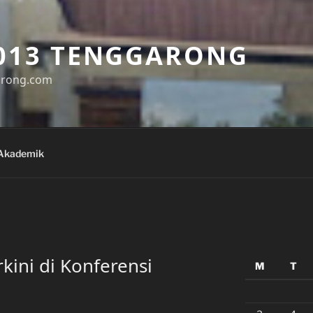
013 TENGGARONG
arong.com
Akademik
kini di Konferensi
M
T