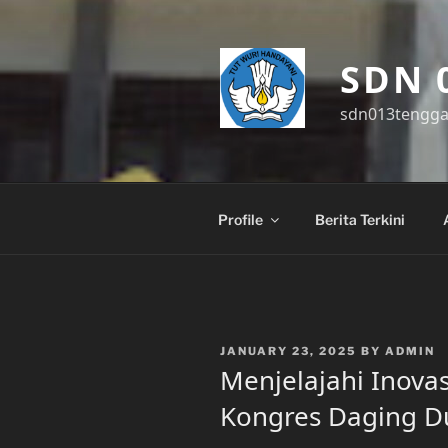
Skip
to
content
SDN 
sdn013tengg
Profile
Berita Terkini
POSTED
JANUARY 23, 2025
BY
ADMIN
ON
Menjelajahi Inovas
Kongres Daging Du