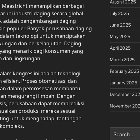
August 2025
i Maastricht menampilkan berbagai
ruhi industri daging secara global.
July 2025
ok adalah pengembangan daging
June 2025
in populer. Banyak perusahaan daging
i dalam teknologi untuk menciptakan
May 2025
kungan dan berkelanjutan. Daging
April 2025
f yang menarik bagi konsumen yang
n dan lingkungan.
March 2025
February 2025
dalam kongres ini adalah teknologi
 efisien. Proses otomatisasi dan
January 2025
tan dalam pemrosesan membantu
December 20
dan mengurangi limbah. Dengan
sis, perusahaan dapat memprediksi
November 20
uaikan produksi mereka sesuai
enting untuk menghadapi tantangan
 kompleks.
Search
for: