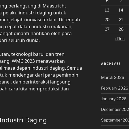
6
7
ang berlangsung di Maastricht
13
14
a pelaku industri daging untuk
enjelajahi inovasi terkini. Di tengah
20
21
g cepat dalam industri makanan,
27
28
sangat dinanti-nantikan oleh para
« Dec
dari seluruh dunia.
tan, teknologi baru, dan tren
mbang, WMC 2023 menawarkan
ARCHIVES
masa depan industri daging. Semua
ntuk mendengar dari para pemimpin
March 2026
panel, dan berinteraksi langsung
February 2026
bah cara kita memproduksi dan
January 2026
December 20
 Industri Daging
September 20