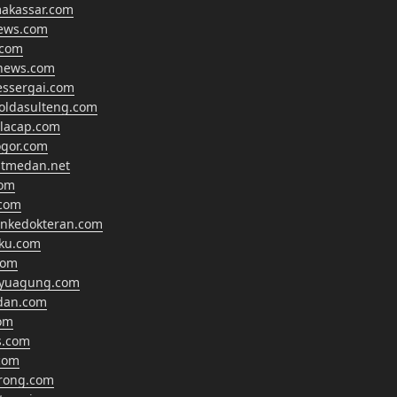
makassar.com
news.com
.com
anews.com
essergai.com
oldasulteng.com
ilacap.com
gor.com
tmedan.net
com
com
ankedokteran.com
hku.com
com
ayuagung.com
dan.com
om
s.com
com
rong.com