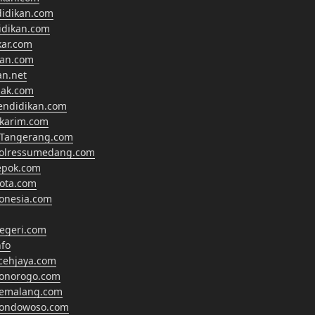
didikan.com
didikan.com
kar.com
kan.com
an.net
nak.com
endidikan.com
lkarim.com
Tangerang.com
polressumedang.com
epok.com
ota.com
onesia.com
egeri.com
fo
cehjaya.com
ponorogo.com
pemalang.com
bondowoso.com