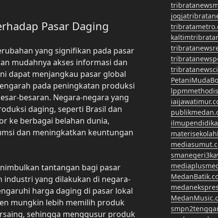
tribratanews
jogjatribrata
erhadap Pasar Daging
tribratametro
kaltimtribrat
tribratanewsr
rubahan yang signifikan pada pasar
tribratanewsp
ngan mudahnya akses informasi dan
tribratanewsc
ini dapat menjangkau pasar global
PetaniMudaBo
i mengarah pada peningkatan produksi
lppmmethodis
 besar-besaran. Negara-negara yang
iaijawatimur.
duksi daging, seperti Brasil dan
publikmedan.
or ke berbagai belahan dunia,
ilmupendidik
umsi dan meningkatkan keuntungan
materisekola
mediasumut.
smanegeri3k
mediaplusme
 menimbulkan tantangan bagi pasar
MedanBatik.c
n industri yang dilakukan di negara-
medanekspre
ngaruhi harga daging di pasar lokal
MedanMusic.
n mungkin lebih memilih produk
smpn2tengga
ersaing, sehingga menggusur produk