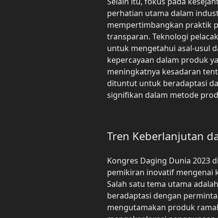
Selain itu, fokus pada kesej
perhatian utama dalam indust
mempertimbangkan praktik pe
transparan. Teknologi pela
untuk mengetahui asal-usul d
kepercayaan dalam produk y
meningkatnya kesadaran tent
dituntut untuk beradaptasi 
signifikan dalam metode pro
Tren Keberlanjutan d
Kongres Daging Dunia 2023 d
pemikiran inovatif mengenai k
Salah satu tema utama adala
beradaptasi dengan permint
mengutamakan produk ramah l