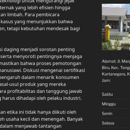
eknologi untuk mengurangi jejak
ternak yang lebih efisien hingga
an limbah. Para pembicara
i kasus yang menunjukkan bahwa
en, tetapi kebutuhan mendesak bagi
ksi daging menjadi sorotan penting
eserta menyoroti pentingnya menjaga
Alamat:
Jl. Ma
mastikan bahwa proses pemotongan
Biru, Kec. Ten
anusiawi. Diskusi mengenai sertifikasi
Kartanegara, K
berpengaruh dalam menarik konsumen
Jam:
 asal-usul produk yang mereka
a profitabilitas dan tanggung jawab
Sabtu
 harus dihadapi oleh pelaku industri.
Minggu
n etika ini tidak hanya diikuti oleh
Senin
oleh usaha kecil dan menengah. Banyak
Selasa
if dalam menjawab tantangan