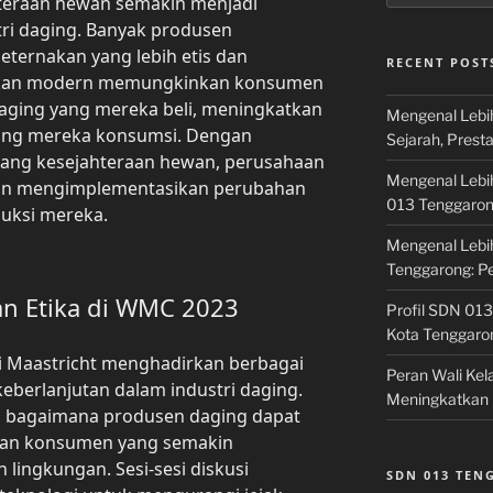
ahteraan hewan semakin menjadi
ri daging. Banyak produsen
ternakan yang lebih etis dan
RECENT POST
cakan modern memungkinkan konsumen
aging yang mereka beli, meningkatkan
Mengenal Lebi
ang mereka konsumsi. Dengan
Sejarah, Prest
ang kesejahteraan hewan, perusahaan
Mengenal Lebi
dan mengimplementasikan perubahan
013 Tenggaro
duksi mereka.
Mengenal Lebi
Tenggarong: P
an Etika di WMC 2023
Profil SDN 013
Kota Tenggaro
i Maastricht menghadirkan berbagai
Peran Wali Ke
eberlanjutan dalam industri daging.
Meningkatkan 
h bagaimana produsen daging dapat
aan konsumen yang semakin
ingkungan. Sesi-sesi diskusi
SDN 013 TE