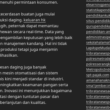
emenuhi permintaan konsumen.
elearningpen
statistikapen
s kecerdasan buatan juga mulai
pendidikanku
uksi daging.
keluaran hk
situs-pendidi
gih, peternak dapat memantau
gurupendidik
ewan secara real-time. Data yang
pendidikan-a
administrasip
engambilan keputusan yang lebih baik
sekolahalama
an manajemen kandang. Hal ini tidak
LapAspeMuda
 produksi tetapi juga menjamin
tribratanews
ihasilkan.
polresmetrod
polresserangk
esan daging juga banyak
MetropolisInd
 mesin otomatisasi dan sistem
spt-pajak.com
s kini menjadi standar di industri.
amanahanakn
eningkatkan keamanan pangan serta
sma1jember.in
kan. Inovasi ini menunjukkan bagaimana
tribratanewsa
ptasi dengan tuntutan pasar dan
tribratanews
tribratanews
erlanjutan dan kualitas.
tribratanews