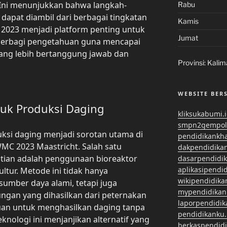
 Ini menunjukkan bahwa langkah-
Rabu
i dapat diambil dari berbagai tingkatan
Kamis
 2023 menjadi platform penting untuk
Jumat
erbagi pengetahuan guna mencapai
yang lebih bertanggung jawab dan
Provinsi:
Kalim
WEBSITE BER
tuk Produksi Daging
kliksukabumi.
smpn2gempol
uksi daging menjadi sorotan utama di
pendidikankh
MC 2023 Maastricht. Salah satu
dakpendidika
atian adalah penggunaan bioreaktor
dasarpendidi
aplikasipendi
tur. Metode ini tidak hanya
wikipendidika
umber daya alami, tetapi juga
mypendidikan
gan yang dihasilkan dari peternakan
laporpendidi
an untuk menghasilkan daging tanpa
pendidikanku.
nologi ini menjanjikan alternatif yang
berkaspendid