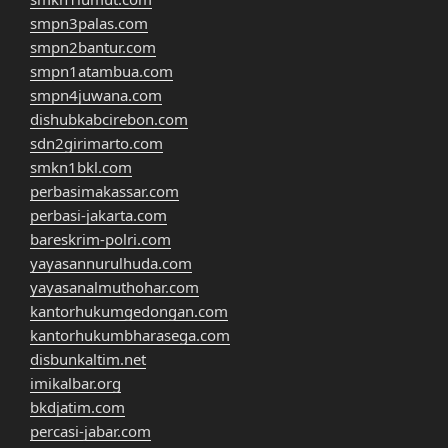
smpn3palas.com
smpn2bantur.com
smpn1atambua.com
smpn4juwana.com
dishubkabcirebon.com
sdn2girimarto.com
smkn1bkl.com
perbasimakassar.com
perbasi-jakarta.com
bareskrim-polri.com
yayasannurulhuda.com
yayasanalmuthohar.com
kantorhukumgedongan.com
kantorhukumbharasega.com
disbunkaltim.net
imikalbar.org
bkdjatim.com
percasi-jabar.com