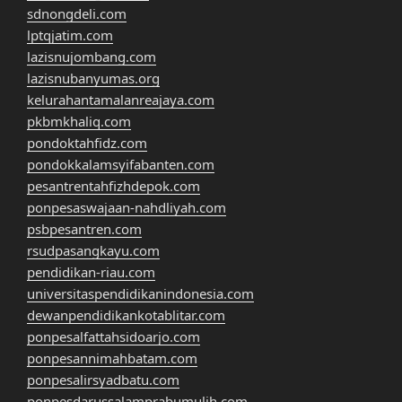
sdnongdeli.com
lptqjatim.com
lazisnujombang.com
lazisnubanyumas.org
kelurahantamalanreajaya.com
pkbmkhaliq.com
pondoktahfidz.com
pondokkalamsyifabanten.com
pesantrentahfizhdepok.com
ponpesaswajaan-nahdliyah.com
psbpesantren.com
rsudpasangkayu.com
pendidikan-riau.com
universitaspendidikanindonesia.com
dewanpendidikankotablitar.com
ponpesalfattahsidoarjo.com
ponpesannimahbatam.com
ponpesalirsyadbatu.com
ponpesdarussalamprabumulih.com