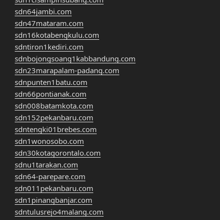
sdn64jambi.com
sdn47mataram.com
sdn16kotabengkulu.com
sdntiron1kediri.com
sdnbojongsoang1kabbandung.com
sdn23marapalam-padang.com
sdnpunten1batu.com
sdn66pontianak.com
sdn008batamkota.com
sdn152pekanbaru.com
sdntengki01brebes.com
sdn1wonosobo.com
sdn30kotagorontalo.com
sdnu1tarakan.com
sdn64-parepare.com
sdn011pekanbaru.com
sdn1pinangbanjar.com
sdntulusrejo4malang.com