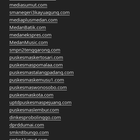
mediasumut.com
smanegeri3kayuagung.com
mediaplusmedan.com
MedanBatik.com
medanekspres.com
MedanMusic.com
smpn2tenggarong.com
puskesmaskertosari.com
puskesmaspomalaa.com
puskesmastalangpadang.com
puskesmaskemusu1.com
puskesmaswonosobo.com
puskesmaskota.com
uptdpuskesmaspejuang.com
puskesmaslembur.com
dinkesprobolinggo.com
dprddumai.com
smkn8bungo.com
smkn1lumut.com