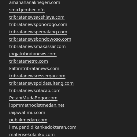
amanahanaknegeri.com
sma1jember.info
tribratanewsacehjaya.com
tribratanewsponorogo.com
tribratanewspemalang.com
tribratanewsbondowoso.com
tribratanewsmakassar.com
jogjatribratanews.com
tribratametro.com
kaltimtribratanews.com
tribratanewsressergai.com
tribratanewspoldasulteng.com
tribratanewscilacap.com
PetaniMudaBogor.com
lppmmethodistmedan.net
iaijawatimur.com
publikmedan.com
ilmupendidikankedokteran.com
materisekolahku.com