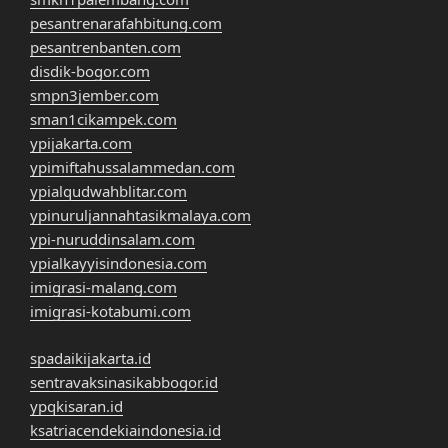
pesantrenarafahbitung.com
pesantrenbanten.com
disdik-bogor.com
smpn3jember.com
sman1cikampek.com
ypijakarta.com
ypimiftahussalammedan.com
ypialqudwahblitar.com
ypinuruljannahtasikmalaya.com
ypi-nuruddinsalam.com
ypialkayyisindonesia.com
imigrasi-malang.com
imigrasi-kotabumi.com
spadaikijakarta.id
sentravaksinasikabbogor.id
ypqkisaran.id
ksatriacendekiaindonesia.id