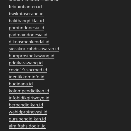
febiuinbanten.id
bwikotaserang.id
balitbangdiklat.id
pbmtindonesia.id
padmaindonesia.id
dikdasmenkendal.id
siecakra-cabdiskisaran.id
humprosingkawang.id
pdgikarawang.id
covid19-socmed.id
identikkominfo.id
budidana.id
kolompendidikan.id
infobidikgiriwoyo.id
berpendidikan.id
wahidproinovasi.id
gurupendidikan.id
almiftahsidogiri.id