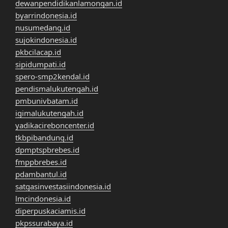
dewanpendidikanlamongan.id
byarrindonesia.id
nusumedang.id
sujokindonesia.id
pkbcilacap.id
sipidumpati.id
spero-smp2kendal.id
pendismalukutengah.id
pmbunivbatam.id
igimalukutengah.id
yadikacireboncenter.id
tkbpibandung.id
dpmptspbrebes.id
fmppbrebes.id
pdambantul.id
satgasinvestasiindonesia.id
lmcindonesia.id
diperpuskaciamis.id
pkpssurabaya.id