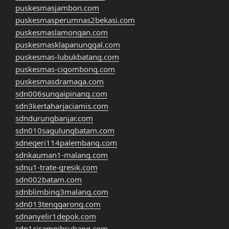
puskesmasjambon.com
puskesmasperumnas2bekasi.com
puskesmaslamongan.com
puskesmasklapanunggal.com
puskesmas-lubukbatang.com
puskesmas-cigombong.com
puskesmasdramaga.com
sdn006sungaipinang.com
sdn3kertaharjaciamis.com
sdndurungbanjar.com
sdn010sagulungbatam.com
sdnegeri114palembang.com
sdnkauman1-malang.com
sdnu1-trate-gresik.com
sdn002batam.com
sdnblimbing3malang.com
sdn013tenggarong.com
sdnanyelir1depok.com
sdn1cisampihsubang.com