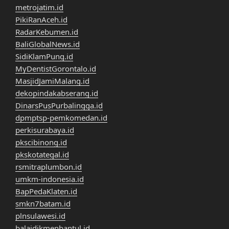
metrojatim.id
PikiRanAceh.id
RadarKebumen.id
BaliGlobalNews.id
SidiKlamPung.id
MyDentistGorontalo.id
MasjidJamiMalang.id
dekopindakabserang.id
DinarsPusPurbalingga.id
dpmptsp-pemkomedan.id
perkisurabaya.id
pkscibinong.id
pkskotategal.id
rsmitraplumbon.id
umkm-indonesia.id
BapPedaKlaten.id
smkn7batam.id
plnsulawesi.id
balaidikmenbantul.id