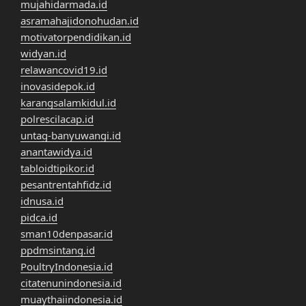
mujahidarmada.id
asramahajidonohudan.id
motivatorpendidikan.id
widyan.id
relawancovid19.id
inovasidepok.id
karangsalamkidul.id
polrescilacap.id
untag-banyuwangi.id
anantawidya.id
tabloidtipikor.id
pesantrentahfidz.id
idnusa.id
pidca.id
sman10denpasar.id
ppdmsintang.id
PoultryIndonesia.id
citatenunindonesia.id
muaythaiindonesia.id