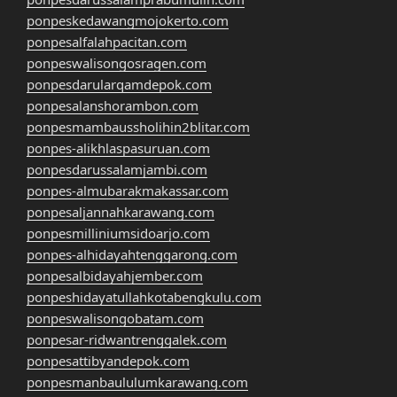
ponpeskedawangmojokerto.com
ponpesalfalahpacitan.com
ponpeswalisongosragen.com
ponpesdarularqamdepok.com
ponpesalanshorambon.com
ponpesmambaussholihin2blitar.com
ponpes-alikhlaspasuruan.com
ponpesdarussalamjambi.com
ponpes-almubarakmakassar.com
ponpesaljannahkarawang.com
ponpesmilliniumsidoarjo.com
ponpes-alhidayahtenggarong.com
ponpesalbidayahjember.com
ponpeshidayatullahkotabengkulu.com
ponpeswalisongobatam.com
ponpesar-ridwantrenggalek.com
ponpesattibyandepok.com
ponpesmanbaululumkarawang.com