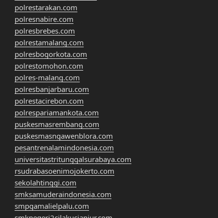
polrestarakan.com
polresnabire.com
polresbrebes.com
polrestamalang.com
polresbogorkota.com
polrestomohon.com
polres-malang.com
polresbanjarbaru.com
polrestacirebon.com
polrespariamankota.com
puskesmasrembang.com
puskesmasngawenblora.com
pesantrenalamindonesia.com
universitastritunggalsurabaya.com
rsudrabasoenimojokerto.com
sekolahtinggi.com
smksamuderaindonesia.com
smpgamalielpalu.com
smknegeri2cilakucianjur.com