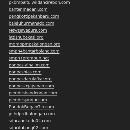
pkbmbaitulwildancirebon.com
bantenmadani.com
pengkottipekanbaru.com
baleluhurmanado.com
NewsJayapura.com
lazisnubekasi.org
mgmppmpekalongan.org
smpn4bantarbolang.com
smpn1prembun.net
ponpes-alhalim.com
ponpesnias.com
ponpesdarulafkar.org
ponpeskejapanan.com
pemdesbandengan.com
pemdesjangur.com
PondokBoganGin.com
jdihdprdbulungan.com
sdncangkudu04.com
sdncilubang02.com