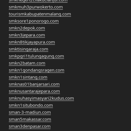
smkmuh3purwokerto.com
tourismkabupatenmalang.com
smksore1ponorogo.com
smkn2depok.com
smkn3jepara.com
smkn8tikjayapura.com
smktisingaraja.com
smkpgri1tulungagung.com
smkn2batam.com
smkn1gondangsragen.com
smkn1sintang.com
smknas01banjarsari.com
smknusantarajepara.com
smknuhasyimasyari2kudus.com
smkn1situbondo.com
sman-3-madiun.com
sman5makassar.com
sman3denpasar.com