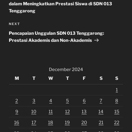
dalam Meningkatkan Prestasi Siswa di SDN 013
Tenggarong
Next
NEXT
Post
Pencapaian Unggulan SDN 013 Tenggarong:
Prestasi Akademis dan Non-Akademis
December 2024
M
T
W
T
F
S
S
1
2
3
4
5
6
7
8
9
10
11
12
13
14
15
16
17
18
19
20
21
22