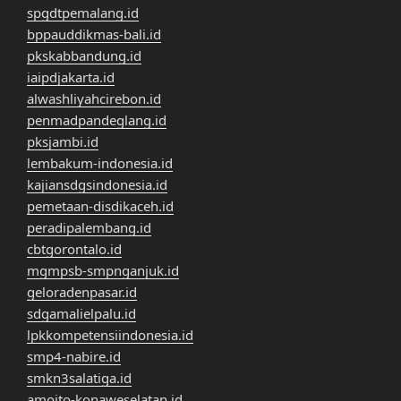
spgdtpemalang.id
bppauddikmas-bali.id
pkskabbandung.id
iaipdjakarta.id
alwashliyahcirebon.id
penmadpandeglang.id
pksjambi.id
lembakum-indonesia.id
kajiansdgsindonesia.id
pemetaan-disdikaceh.id
peradipalembang.id
cbtgorontalo.id
mgmpsb-smpnganjuk.id
geloradenpasar.id
sdgamalielpalu.id
lpkkompetensiindonesia.id
smp4-nabire.id
smkn3salatiga.id
amoito-konaweselatan.id