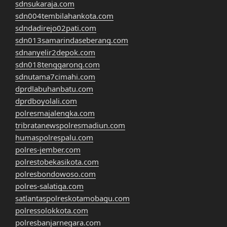
sdnsukaraja.com
sdn004tembilahankota.com
sdndadirejo02pati.com
sdn013samarindaseberang.com
sdnanyelir2depok.com
sdn018tenggarong.com
sdnutama7cimahi.com
dprdlabuhanbatu.com
dprdboyolali.com
polresmajalengka.com
tribratanewspolresmadiun.com
humaspolrespalu.com
polres-jember.com
polrestobekasikota.com
polresbondowoso.com
polres-salatiga.com
satlantaspolreskotamobagu.com
polressolokkota.com
polresbanjarnegara.com