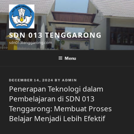
Skip
to
content
SDN 013 TENGGARONG
sdn013tenggarong.com
Menu
POSTED
DECEMBER 14, 2024
BY
ADMIN
ON
Penerapan Teknologi dalam
Pembelajaran di SDN 013
Tenggarong: Membuat Proses
Belajar Menjadi Lebih Efektif