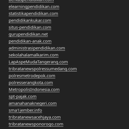
elearningpendidikan.com
statistikapendidikan.com
pendidikankukar.com
situs-pendidikan.com
gurupendidikan.net
pendidikan-anak.com
administrasipendidikan.com
sekolahalamalkarim.com
LapAspeMudaTangerang.com
tribratanewspolressumedang.com
polresmetrodepok.com
polresserangkota.com
MetropolisIndonesia.com
spt-pajak.com
amanahanaknegeri.com
sma1jember.info
tribratanewsacehjaya.com
tribratanewsponorogo.com