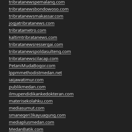
tribratanewspemalang.com
tribratanewsbondowoso.com
tribratanewsmakassar.com
jogjatribratanews.com
tribratametro.com
kaltimtribratanews.com
tribratanewsressergai.com
tribratanewspoldasulteng.com
tribratanewscilacap.com
PetaniMudaBogor.com
lppmmethodistmedan.net
iaijawatimur.com
publikmedan.com
ilmupendidikankedokteran.com
materisekolahku.com
mediasumut.com
smanegeri3kayuagung.com
mediaplusmedan.com
MedanBatik.com