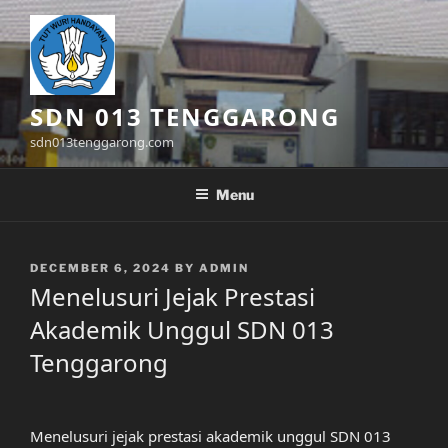
Skip
to
content
SDN 013 TENGGARONG
sdn013tenggarong.com
Menu
POSTED
DECEMBER 6, 2024
BY
ADMIN
ON
Menelusuri Jejak Prestasi
Akademik Unggul SDN 013
Tenggarong
Menelusuri jejak prestasi akademik unggul SDN 013