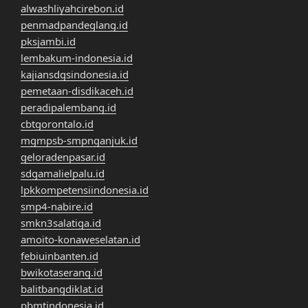
alwashliyahcirebon.id
penmadpandeglang.id
pksjambi.id
lembakum-indonesia.id
kajiansdgsindonesia.id
pemetaan-disdikaceh.id
peradipalembang.id
cbtgorontalo.id
mgmpsb-smpnganjuk.id
geloradenpasar.id
sdgamalielpalu.id
lpkkompetensiindonesia.id
smp4-nabire.id
smkn3salatiga.id
amoito-konaweselatan.id
febiuinbanten.id
bwikotaserang.id
balitbangdiklat.id
pbmtindonesia.id