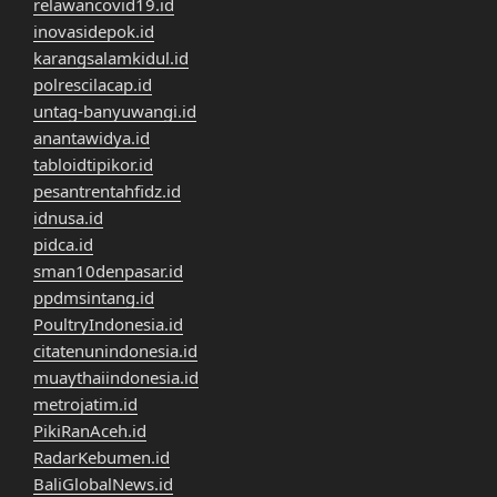
relawancovid19.id
inovasidepok.id
karangsalamkidul.id
polrescilacap.id
untag-banyuwangi.id
anantawidya.id
tabloidtipikor.id
pesantrentahfidz.id
idnusa.id
pidca.id
sman10denpasar.id
ppdmsintang.id
PoultryIndonesia.id
citatenunindonesia.id
muaythaiindonesia.id
metrojatim.id
PikiRanAceh.id
RadarKebumen.id
BaliGlobalNews.id