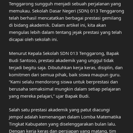
Tenggarong sungguh menjadi sebuah perjalanan yang
memukau. Sekolah Dasar Negeri (SDN) 013 Tenggarong
telah berhasil mencatatkan berbagai prestasi gemilang
di bidang akademik. Dalam artikel ini, kita akan
mengulas lebih dalam tentang jejak prestasi yang telah
dicapai oleh sekolah ini.
Menurut Kepala Sekolah SDN 013 Tenggarong, Bapak
Budi Santoso, prestasi akademik yang unggul tidak
terjadi begitu saja. Dibutuhkan kerja keras, disiplin, dan
komitmen dari semua pihak, baik siswa maupun guru.
“Kami selalu mendorong siswa untuk berprestasi dan
berusaha semaksimal mungkin dalam setiap pelajaran
yang mereka pelajari,” ujar Bapak Budi.
Salah satu prestasi akademik yang patut diacungi
jempol adalah kemenangan dalam Lomba Matematika
Tingkat Kabupaten yang diselenggarakan bulan lalu.
Dengan kerja keras dan persiapan yang matang, tim