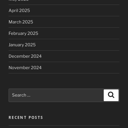
April 2025
March 2025
February 2025
January 2025
December 2024
November 2024
Search
Search
for:
RECENT POSTS