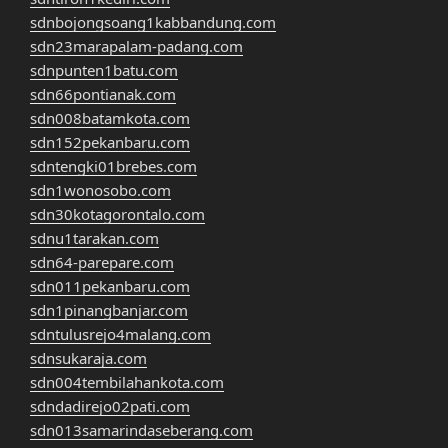
sdnbojongsoang1kabbandung.com
sdn23marapalam-padang.com
sdnpunten1batu.com
sdn66pontianak.com
sdn008batamkota.com
sdn152pekanbaru.com
sdntengki01brebes.com
sdn1wonosobo.com
sdn30kotagorontalo.com
sdnu1tarakan.com
sdn64-parepare.com
sdn011pekanbaru.com
sdn1pinangbanjar.com
sdntulusrejo4malang.com
sdnsukaraja.com
sdn004tembilahankota.com
sdndadirejo02pati.com
sdn013samarindaseberang.com