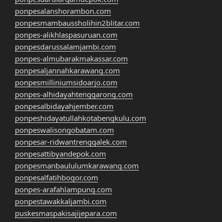
ponpesalanshorambon.com
ponpesmambaussholihin2blitar.com
ponpes-alikhlaspasuruan.com
ponpesdarussalamjambi.com
ponpes-almubarakmakassar.com
ponpesaljannahkarawang.com
ponpesmilliniumsidoarjo.com
ponpes-alhidayahtenggarong.com
ponpesalbidayahjember.com
ponpeshidayatullahkotabengkulu.com
ponpeswalisongobatam.com
ponpesar-ridwantrenggalek.com
ponpesattibyandepok.com
ponpesmanbaululumkarawang.com
ponpesalfatihbogor.com
ponpes-arafahlampung.com
ponpestawakkaljambi.com
puskesmaspakisajijepara.com