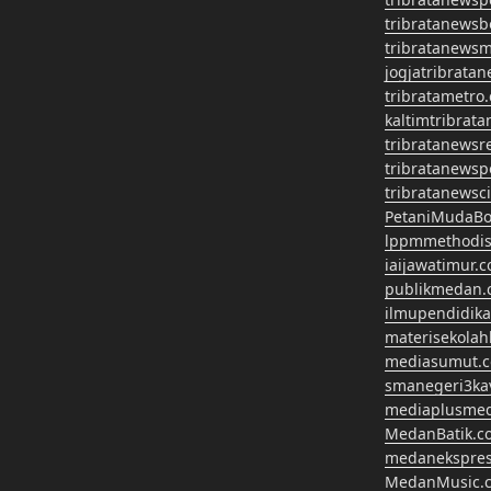
tribratanews
tribratanews
jogjatribrata
tribratametro
kaltimtribrat
tribratanewsr
tribratanewsp
tribratanewsc
PetaniMudaBo
lppmmethodis
iaijawatimur.
publikmedan.
ilmupendidik
materisekola
mediasumut.
smanegeri3k
mediaplusme
MedanBatik.c
medanekspre
MedanMusic.