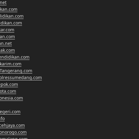
net
ikan.com
didikan.com
didikan.com
kar.com
kan.com
an.net
nak.com
endidikan.com
lkarim.com
Tangerang.com
polressumedang.com
epok.com
ota.com
onesia.com
egeri.com
fo
cehjaya.com
ponorogo.com
pemalang.com