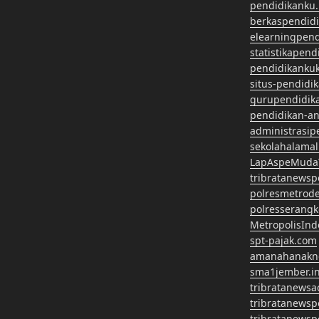
pendidikanku.
berkaspendid
elearningpen
statistikapen
pendidikanku
situs-pendidi
gurupendidik
pendidikan-a
administrasip
sekolahalama
LapAspeMuda
tribratanews
polresmetrod
polresserangk
MetropolisInd
spt-pajak.com
amanahanakn
sma1jember.in
tribratanewsa
tribratanews
tribratanews