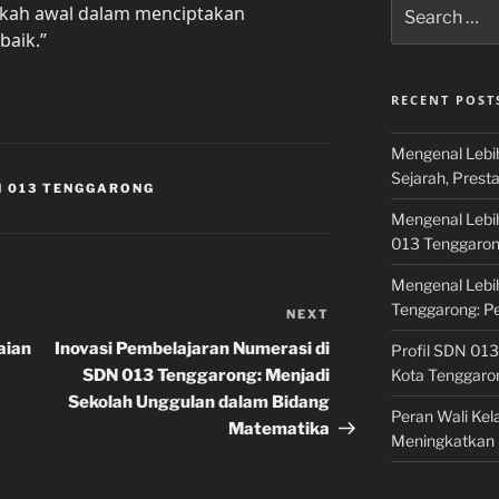
Search
gkah awal dalam menciptakan
for:
baik.”
RECENT POST
Mengenal Lebi
Sejarah, Prest
N 013 TENGGARONG
Mengenal Lebi
013 Tenggaro
Mengenal Lebi
Tenggarong: P
NEXT
Next
Post
aian
Inovasi Pembelajaran Numerasi di
Profil SDN 013
SDN 013 Tenggarong: Menjadi
Kota Tenggaro
Sekolah Unggulan dalam Bidang
Peran Wali Ke
Matematika
Meningkatkan 