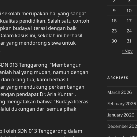
2
3
9
10
i sekolah merupakan hal yang sangat
ualitas pendidikan. Salah satu contoh
16
17
pkan budaya literasi dengan baik
23
24
lam kasus ini, sekolah ini berhasil
30
31
jar yang mendorong siswa untuk
.
« Nov
 SDN 013 Tenggarong, “Membangun
ukanlah hal yang mudah, namun dengan
ARCHIVES
 dan orang tua, kami berhasil
ajar yang mendukung perkembangan
March 2026
n dengan pendapat Dr. Aria Kuntari,
ng mengatakan bahwa “Budaya literasi
February 2026
lalui dukungan dari semua pihak
January 2026
December 20
mbil oleh SDN 013 Tenggarong dalam