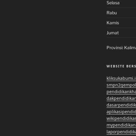
Selasa
Rabu
Kamis
Jumat
Provinsi:
Kalim
WEBSITE BER
kliksukabumi.
smpn2gempol
pendidikankh
dakpendidika
dasarpendidi
aplikasipendi
wikipendidika
mypendidikan
laporpendidi