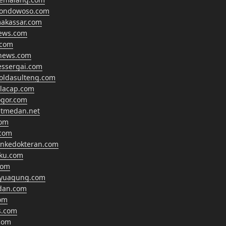
bondowoso.com
makassar.com
news.com
.com
anews.com
essergai.com
oldasulteng.com
ilacap.com
gor.com
tmedan.net
com
com
ankedokteran.com
hku.com
com
ayuagung.com
dan.com
om
s.com
com