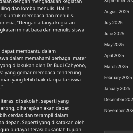
September 20
adalah dengan mengadakan kegiatan
iling dan lomba menulis. Hal ini
August 2025
rik untuk membaca dan menulis.
onesia, “Dengan adanya kegiatan
July 2025
ingkatan minat baca dan menulis siswa
June 2025
May 2025
uga dapat membantu dalam
April 2025
swa dalam memahami berbagai materi
 yang dilakukan oleh Dr. Budi Cahyono,
March 2025
iswa yang gemar membaca cenderung
February 2025
an yang lebih baik daripada siswa
.”
January 2025
December 20
rasi di sekolah, seperti yang
garong, diharapkan akan dapat
November 20
bih cerdas dan terampil dalam
 depan. Seperti yang dikatakan oleh
un budaya literasi bukanlah tujuan