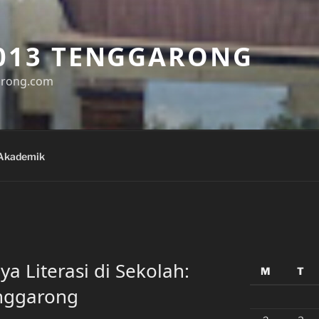
013 TENGGARONG
arong.com
Akademik
Literasi di Sekolah:
M
T
nggarong