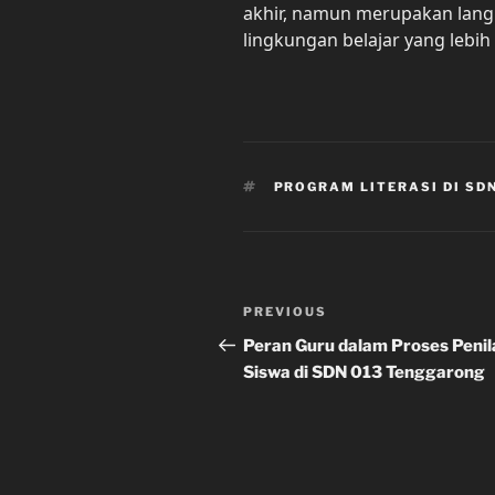
akhir, namun merupakan lan
lingkungan belajar yang lebih 
TAGS
PROGRAM LITERASI DI SD
Post
Previous
PREVIOUS
navigation
Post
Peran Guru dalam Proses Penil
Siswa di SDN 013 Tenggarong