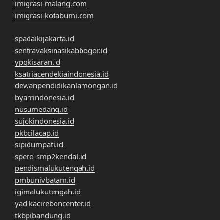
imigrasi-malang.com
imigrasi-kotabumi.com
spadaikijakarta.id
sentravaksinasikabbogor.id
ypqkisaran.id
ksatriacendekiaindonesia.id
dewanpendidikanlamongan.id
byarrindonesia.id
nusumedang.id
sujokindonesia.id
pkbcilacap.id
sipidumpati.id
spero-smp2kendal.id
pendismalukutengah.id
pmbunivbatam.id
igimalukutengah.id
yadikacireboncenter.id
tkbpibandung.id