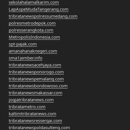
sekolahalamalkarim.com
LapAspeMudaTangerang.com
tribratanewspolressumedang.com
polresmetrodepok.com
polresserangkota.com
MetropolisIndonesia.com
spt-pajak.com
amanahanaknegeri.com
sma1jember.info
tribratanewsacehjaya.com
tribratanewsponorogo.com
tribratanewspemalang.com
tribratanewsbondowoso.com
tribratanewsmakassar.com
jogjatribratanews.com
tribratametro.com
kaltimtribratanews.com
tribratanewsressergai.com
tribratanewspoldasulteng.com