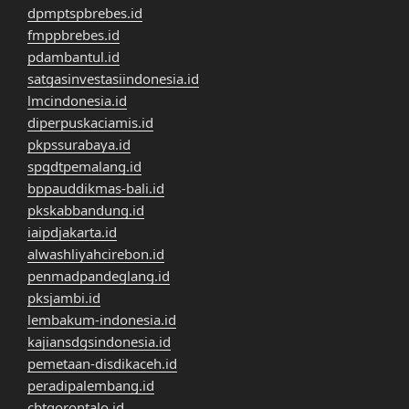
dpmptspbrebes.id
fmppbrebes.id
pdambantul.id
satgasinvestasiindonesia.id
lmcindonesia.id
diperpuskaciamis.id
pkpssurabaya.id
spgdtpemalang.id
bppauddikmas-bali.id
pkskabbandung.id
iaipdjakarta.id
alwashliyahcirebon.id
penmadpandeglang.id
pksjambi.id
lembakum-indonesia.id
kajiansdgsindonesia.id
pemetaan-disdikaceh.id
peradipalembang.id
cbtgorontalo.id