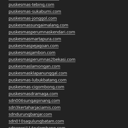
puskesmas-tebing.com
puskesmas-sukabumi.com
puskesmas-jonggol.com
puskesmassungaimalang.com
puskesmasperumnaskendari.com
puskesmasmartapura.com
puskesmaspejagoan.com
puskesmasjambon.com
puskesmasperumnas2bekasi.com
puskesmaslamongan.com
puskesmasklapanunggal.com
puskesmas-lubukbatang.com
puskesmas-cigombong.com
puskesmasdramaga.com
sdn006sungaipinang.com
sdn3kertaharjaciamis.com
sdndurungbanjar.com
sdn010sagulungbatam.com
sdnegeri114palembang.com