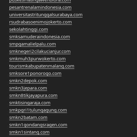
pesantrenalamindonesia.com
universitastritunggalsurabaya.com
rsudrabasoenimojokerto.com
sekolahtinggi.com
smksamuderaindonesia.com
smpgamalielpalu.com
smknegeri2cilakucianjur.com
smkmuh3purwokerto.com
tourismkabupatenmalang.com
smksore1ponorogo.com
smkn2depok.com
smkn3jepara.com
smkn8tikjayapura.com
smktisingaraja.com
smkpgri1tulungagung.com
smkn2batam.com
smkn1gondangsragen.com
smkn1sintang.com