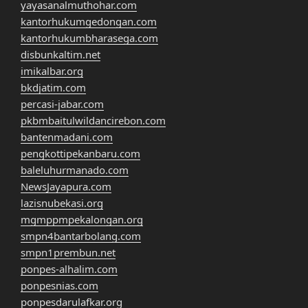
yayasanalmuthohar.com
kantorhukumgedongan.com
kantorhukumbharasega.com
disbunkaltim.net
imikalbar.org
bkdjatim.com
percasi-jabar.com
pkbmbaitulwildancirebon.com
bantenmadani.com
pengkottipekanbaru.com
baleluhurmanado.com
NewsJayapura.com
lazisnubekasi.org
mgmppmpekalongan.org
smpn4bantarbolang.com
smpn1prembun.net
ponpes-alhalim.com
ponpesnias.com
ponpesdarulafkar.org