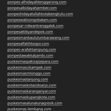
ponpes-alhidayahtenggarong.com
ponpesalbidayahjember.com
ponpeshidayatullahkotabengkulu.com
ponpeswalisongobatam.com
ponpesar-ridwantrenggalek.com
ponpesattibyandepok.com
ponpesmanbaululumkarawang.com
ponpesalfatihbogor.com
ponpes-arafahlampung.com
ponpestawakkaljambi.com
puskesmaspakisajijepara.com
puskesmascikampek.com
puskesmasmlonggo.com
puskesmastanjung.com
puskesmaskotasidoarjo.com
puskesmaskaranganyar.com
puskesmaskupangkota.com
puskesmasalunalunagresik.com
puskesmas-lembang.com