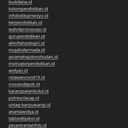
budidana.id
kolompendidikan.id
infobidikgiriwoyo.id
berpendidikan.id
wahidproinovasi.id
gurupendidikan.id
almiftahsidogiri.id
mujahidarmada.id
asramahajidonohudan.id
motivatorpendidikan.id
widyan.id
relawancovid19.id
inovasidepok.id
karangsalamkidul.id
polrescilacap.id
untag-banyuwangi.id
anantawidya.id
tabloidtipikor.id
pesantrentahfidz.id