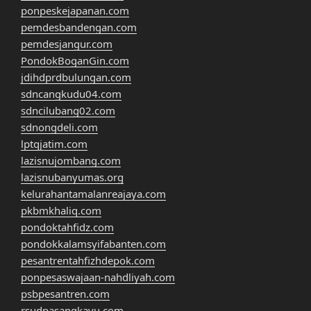
ponpeskejapanan.com
pemdesbandengan.com
pemdesjangur.com
PondokBoganGin.com
jdihdprdbulungan.com
sdncangkudu04.com
sdncilubang02.com
sdnongdeli.com
lptqjatim.com
lazisnujombang.com
lazisnubanyumas.org
kelurahantamalanreajaya.com
pkbmkhaliq.com
pondoktahfidz.com
pondokkalamsyifabanten.com
pesantrentahfizhdepok.com
ponpesaswajaan-nahdliyah.com
psbpesantren.com
rsudpasangkayu.com