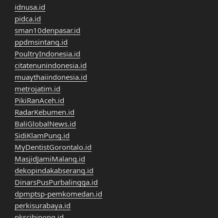
idnusa.id
pidca.id
sman10denpasar.id
ppdmsintang.id
PoultryIndonesia.id
citatenunindonesia.id
muaythaiindonesia.id
metrojatim.id
PikiRanAceh.id
RadarKebumen.id
BaliGlobalNews.id
SidiKlamPung.id
MyDentistGorontalo.id
MasjidJamiMalang.id
dekopindakabserang.id
DinarsPusPurbalingga.id
dpmptsp-pemkomedan.id
perkisurabaya.id
pkscibinong.id