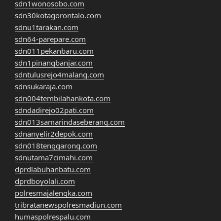
sdn1wonosobo.com
sdn30kotagorontalo.com
sdnu1tarakan.com
sdn64-parepare.com
sdn011pekanbaru.com
sdn1pinangbanjar.com
sdntulusrejo4malang.com
sdnsukaraja.com
sdn004tembilahankota.com
sdndadirejo02pati.com
sdn013samarindaseberang.com
sdnanyelir2depok.com
sdn018tenggarong.com
sdnutama7cimahi.com
dprdlabuhanbatu.com
dprdboyolali.com
polresmajalengka.com
tribratanewspolresmadiun.com
humaspolrespalu.com