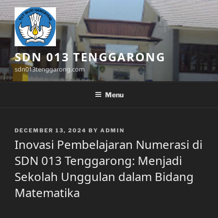
Skip
to
content
SDN 013 TENGGARONG
sdn013tenggarong.com
Menu
POSTED
DECEMBER 13, 2024
BY
ADMIN
ON
Inovasi Pembelajaran Numerasi di
SDN 013 Tenggarong: Menjadi
Sekolah Unggulan dalam Bidang
Matematika