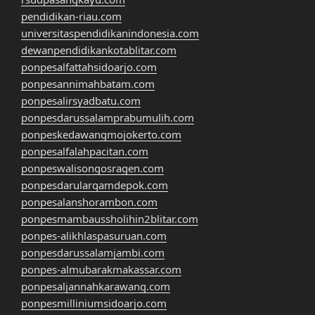
pendidikan-riau.com
universitaspendidikanindonesia.com
dewanpendidikankotablitar.com
ponpesalfattahsidoarjo.com
ponpesannimahbatam.com
ponpesalirsyadbatu.com
ponpesdarussalamprabumulih.com
ponpeskedawangmojokerto.com
ponpesalfalahpacitan.com
ponpeswalisongosragen.com
ponpesdarularqamdepok.com
ponpesalanshorambon.com
ponpesmambaussholihin2blitar.com
ponpes-alikhlaspasuruan.com
ponpesdarussalamjambi.com
ponpes-almubarakmakassar.com
ponpesaljannahkarawang.com
ponpesmilliniumsidoarjo.com