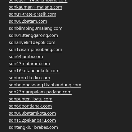
sdnkauman1-malang.com
sdnu1-trate-gresik.com
sdn002batam.com
sdnblimbing3malang.com
sdn013tenggarong.com
sdnanyelir1depok.com
sdn1cisampihsubang.com
sdn64jambi.com
sdn47mataram.com
sdn16kotabengkulu.com
sdntiron1kediri.com
sdnbojongsoang1kabbandung.com
sdn23marapalam-padang.com
sdnpunten1batu.com
sdn66pontianak.com
sdn008batamkota.com
sdn152pekanbaru.com
sdntengki01brebes.com