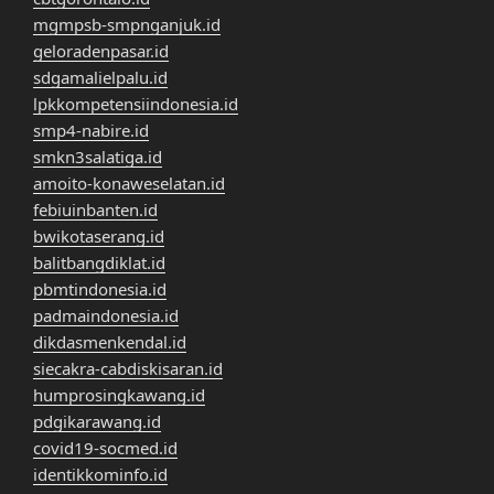
mgmpsb-smpnganjuk.id
geloradenpasar.id
sdgamalielpalu.id
lpkkompetensiindonesia.id
smp4-nabire.id
smkn3salatiga.id
amoito-konaweselatan.id
febiuinbanten.id
bwikotaserang.id
balitbangdiklat.id
pbmtindonesia.id
padmaindonesia.id
dikdasmenkendal.id
siecakra-cabdiskisaran.id
humprosingkawang.id
pdgikarawang.id
covid19-socmed.id
identikkominfo.id