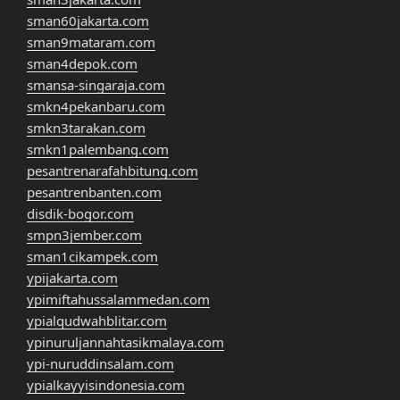
sman60jakarta.com
sman9mataram.com
sman4depok.com
smansa-singaraja.com
smkn4pekanbaru.com
smkn3tarakan.com
smkn1palembang.com
pesantrenarafahbitung.com
pesantrenbanten.com
disdik-bogor.com
smpn3jember.com
sman1cikampek.com
ypijakarta.com
ypimiftahussalammedan.com
ypialqudwahblitar.com
ypinuruljannahtasikmalaya.com
ypi-nuruddinsalam.com
ypialkayyisindonesia.com