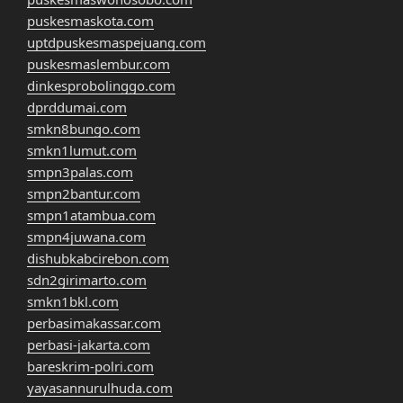
puskesmaskota.com
uptdpuskesmaspejuang.com
puskesmaslembur.com
dinkesprobolinggo.com
dprddumai.com
smkn8bungo.com
smkn1lumut.com
smpn3palas.com
smpn2bantur.com
smpn1atambua.com
smpn4juwana.com
dishubkabcirebon.com
sdn2girimarto.com
smkn1bkl.com
perbasimakassar.com
perbasi-jakarta.com
bareskrim-polri.com
yayasannurulhuda.com