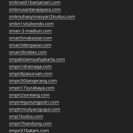
smknas01banjarsari.com
smknusantarajepara.com
smknuhasyimasyari2kudus.com
smkn1situbondo.com
sman-3-madiun.com
sman5makassar.com
sman3denpasar.com
sman3brebes.com
smpalislamiyahjakarta.com
smpn1dramaga.com
smpn8pasuruan.com
smpn30tangerang.com
smpn17surabaya.com
smpn2soreang.com
smpn4gunungputri.com
smptrimulyacigugur.com
smp1kudus.com
smpn7bandung.com
smpn37batam.com