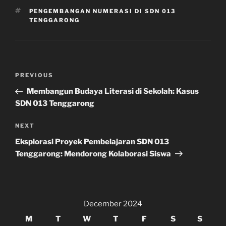
TAGS
PENGEMBANGAN NUMERASI DI SDN 013
TENGGARONG
Post
Previous
PREVIOUS
navigation
Post
Membangun Budaya Literasi di Sekolah: Kasus
SDN 013 Tenggarong
Next
NEXT
Post
Eksplorasi Proyek Pembelajaran SDN 013
Tenggarong: Mendorong Kolaborasi Siswa
December 2024
M
T
W
T
F
S
S