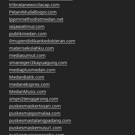
tribratanewscilacap.com
PetaniMudaBogor.com
lppmmethodistmedan.net
iaijawatimur.com
publikmedan.com
ilmupendidikankedokteran.com
materisekolahku.com
mediasumut.com
smanegeri3kayuagung.com
mediaplusmedan.com
MedanBatik.com
medanekspres.com
MedanMusic.com
smpn2tenggarong.com
puskesmaskertosari.com
puskesmaspomalaa.com
puskesmastalangpadang.com
puskesmaskemusu1.com
puskesmaswonosobo.com